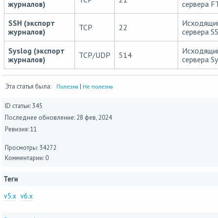
журналов)
сервера F
SSH (экспорт
Исходящи
TCP
22
журналов)
сервера S
Syslog (экспорт
Исходящи
TCP/UDP
514
журналов)
сервера Sy
Эта статья была:
|
Полезна
Не полезна
ID статьи: 345
Последнее обновление:
28 фев, 2024
Ревизия: 11
Просмотры: 34272
Комментарии: 0
Теги
v5.x
v6.x