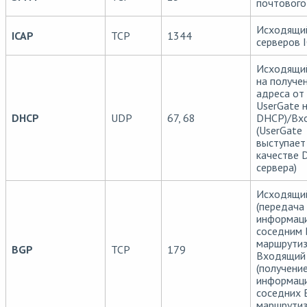
почтового
Исходящи
ICAP
TCP
1344
серверов 
Исходящий
на получе
адреса от
UserGate 
DHCP
UDP
67, 68
DHCP)/Вх
(UserGate
выступает
качестве 
сервера)
Исходящи
(передача
информац
соседним
маршрутиз
BGP
TCP
179
Входящий
(получени
информац
соседних 
маршрутиз