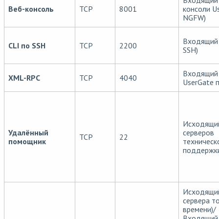
Входящий 
Веб-консоль
TCP
8001
консоли U
NGFW)
Входящий 
CLI по SSH
TCP
2200
SSH)
Входящий 
XML-RPC
TCP
4040
UserGate п
Исходящи
Удалённый
серверов
TCP
22
помощник
техническ
поддержк
Исходящи
сервера т
времени)/
Входящий 