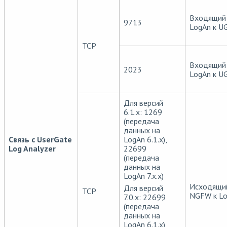
Входящий 
9713
LogAn к U
TCP
Входящий 
2023
LogAn к U
Для версий
6.1.х: 1269
(передача
данных на
Связь с UserGate
LogAn 6.1.x),
Log Analyzer
22699
(передача
данных на
LogAn 7.x.x)
Исходящий
Для версий
TCP
NGFW к Lo
7.0.х: 22699
(передача
данных на
LogAn 6.1.x),