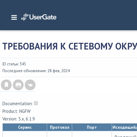
Главная
/
Документация
/
NGFW
/
NGFW 6.1.x Руководство администратора
окружению
ТРЕБОВАНИЯ К СЕТЕВОМУ ОК
ID статьи: 345
Последнее обновление: 28 фев, 2024
Documentation:
Product: NGFW
Version: 5.x, 6.1.9
Сервис
Протокол
Порт
Исходящий