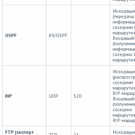
Исходящи
(передача
информац
соседним 
маршрутиз
OSPF
89/OSPF
Входящий
(получени
информац
соседних 
маршрутиз
Исходящи
(распрост
соседним
маршрути
RIP-маршр
RIP
UDP
520
Входящий
(получени
соседних
маршрути
RIP-маршр
FTP (экспорт
Исходящи
TCP
21