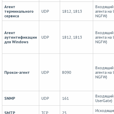
Агент
Входящий 
терминального
UDP
1812, 1813
агента на
сервиса
NGFW)
Агент
Входящий 
аутентификации
UDP
1812, 1813
агента на
для Windows
NGFW)
Входящий 
Прокси-агент
UDP
8090
агента на
NGFW)
Входящий
SNMP
UDP
161
UserGate)
Исходящи
SMTP
TCP
25