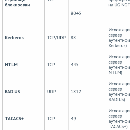
блокировки
на UG NG
8043
Исходящий
сервер
Kerberos
TCP/UDP
88
аутентифи
Kerberos)
Исходящий
сервер
NTLM
TCP
445
аутентифи
NTLM)
Исходящий
сервер
RADIUS
UDP
1812
аутентифи
RADIUS)
Исходящий
сервер
TACACS+
TCP
49
аутентифи
TACACS+)