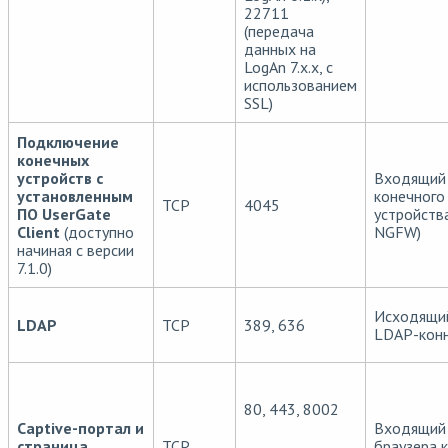
22711
(передача
данных на
LogAn 7.x.x, с
использованием
SSL)
Подключение
конечных
устройств с
Входящий 
установленным
конечного
TCP
4045
ПО UserGate
устройств
Client
(доступно
NGFW)
начиная с версии
7.1.0)
Исходящий
LDAP
TCP
389, 636
LDAP-конн
80, 443, 8002
Captive-портал и
Входящий 
страница
TCP
браузера 