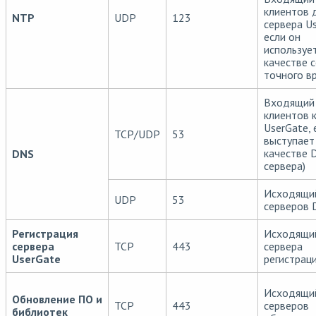
клиентов 
NTP
UDP
123
сервера Us
если он
использует
качестве 
точного в
Входящий 
клиентов к
UserGate, 
TCP/UDP
53
выступает
качестве 
DNS
сервера)
Исходящи
UDP
53
серверов 
Регистрация
Исходящи
сервера
TCP
443
сервера
UserGate
регистраци
Исходящи
Обновление ПО и
TCP
443
серверов
библиотек