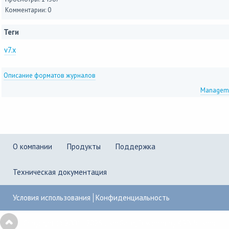
Комментарии: 0
Теги
v7.x
Описание форматов журналов
Manageme
О компании
Продукты
Поддержка
Техническая документация
Условия использования
Конфиденциальность
Copyright © 2001–2026
UserGate
,
Powered by KBPublisher