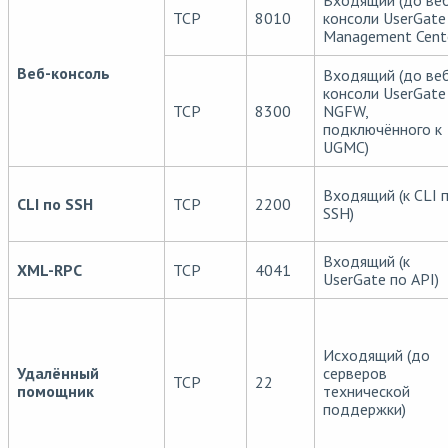
Входящий (до ве
TCP
8010
консоли UserGate
Management Cent
Веб-консоль
Входящий (до ве
консоли UserGate
TCP
8300
NGFW,
подключённого к
UGMC)
Входящий (к CLI 
CLI по SSH
TCP
2200
SSH)
Входящий (к
XML-RPC
TCP
4041
UserGate по API)
Исходящий (до
Удалённый
серверов
TCP
22
помощник
технической
поддержки)