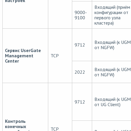
настроек
Входящий (приём
9000-
конфигурации от
9100
первого узла
кластера)
Входящий (к UGM
9712
от NGFW)
Сервис UserGate
Management
TCP
Center
Входящий (к UGM
2022
от NGFW)
Входящий (к UGM
9712
от UG Client)
Контроль
конечных
TCP