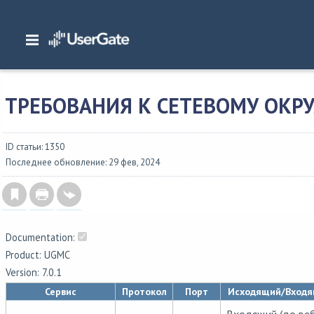
Главная
/
Документация
/
Management Center
/
Management Center 7.0.1 Ру
Требования к сетевому окружению
ТРЕБОВАНИЯ К СЕТЕВОМУ ОК
ID статьи: 1350
Последнее обновление: 29 фев, 2024
Documentation:
Product: UGMC
Version: 7.0.1
Сервис
Протокол
Порт
Исходящий/Вход