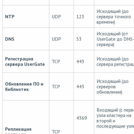
Исходящий (до
NTP
UDP
123
сервера точного
времени)
Исходящий (от
DNS
UDP
53
UserGate до DNS
сервера)
Регистрация
Исходящий (до
TCP
443
сервера UserGate
сервера регистрац
Исходящий (до
Обновление ПО и
TCP
443
серверов
библиотек
обновления)
Входящий (с перв
узла кластера на
4369
второй и
последующие узл
Репликация
TCP