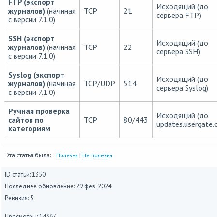
FTP (экспорт
Исходящий (до
журналов)
(начиная
TCP
21
сервера FTP)
с версии 7.1.0)
SSH (экспорт
Исходящий (до
журналов)
(начиная
TCP
22
сервера SSH)
с версии 7.1.0)
Syslog (экспорт
Исходящий (до
журналов)
(начиная
TCP/UDP
514
сервера Syslog)
с версии 7.1.0)
Ручная проверка
Исходящий (до
сайтов по
TCP
80/443
updates.usergate.
категориям
Эта статья была:
|
Полезна
Не полезна
ID статьи: 1350
Последнее обновление:
29 фев, 2024
Ревизия: 3
Просмотры: 14367