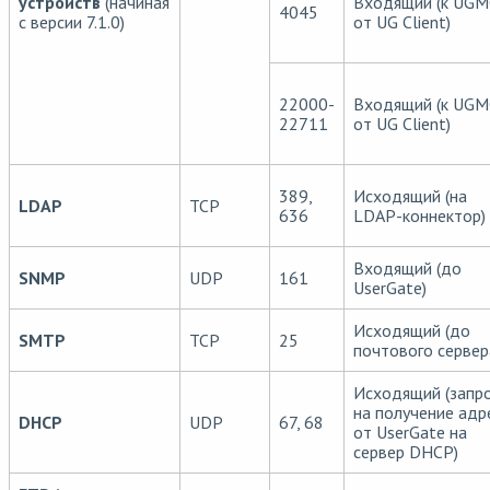
устройств
(начиная
Входящий (к UGM
4045
с версии 7.1.0)
от UG Client)
22000-
Входящий (к UGM
22711
от UG Client)
389,
Исходящий (на
LDAP
TCP
636
LDAP-коннектор)
Входящий (до
SNMP
UDP
161
UserGate)
Исходящий (до
SMTP
TCP
25
почтового сервер
Исходящий (запр
на получение адр
DHCP
UDP
67, 68
от UserGate на
сервер DHCP)