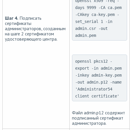
openssl x509 -req -
days 9999 -CA ca.pem
-CAkey ca-key.pem -
Шаг 4.
Подписать
set_serial 1 -in
сертификаты
администраторов, созданным
admin.csr -out
на шаге 2 сертификатом
admin.pem
удостоверяющего центра.
openssl pkcs12 -
export -in admin.pem
-inkey admin-key.pem
-out admin.p12 -name
'Administrator54
client certificate'
Файл admin.p12 содержит
подписанный сертификат
администратора.