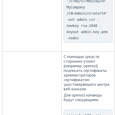
'/C=RU/ST=Moscow/O=
MyCompany
/CN=Administrator54'
-out admin.csr -
newkey rsa:2048 -
keyout admin-key.pem
-nodes
С помощью средств
сторонних утилит
(например, openssl)
подписать сертификаты
администраторов
сертификатом
удостоверяющего центра
веб-консоли.
Для openssl команды
будут следующими: