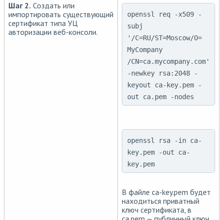
Шаг 2.
Создать или
импортировать существующий
openssl req -x509 -
сертификат типа УЦ
subj
авторизации веб-консоли.
'/C=RU/ST=Moscow/O=
MyCompany
/CN=ca.mycompany.com'
-newkey rsa:2048 -
keyout ca-key.pem -
out ca.pem -nodes
openssl rsa -in ca-
key.pem -out ca-
key.pem
В файле ca-key.pem будет
находиться приватный
ключ сертификата, в
ca.pem — публичный ключ.