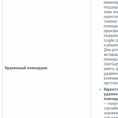
инжене
поддер
зная зн
иденти
токена
помощн
произв
подключ
LogAn д
и решен
Для ус
актива
помощн
UserGa
Удаленный помощник
иметь д
удален
компани
протоко
Идент
удален
помощ
— полу
случай
значени
для ка