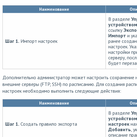
Наименование
Опи
В разделе
Уп
устройство
ссылку
Экспо
Импорт
и ука
Шаг 1.
Импорт настроек
ранее созда
настроек. Ук
настройки пр
серверу, посл
будет переза
Дополнительно администратор может настроить сохранение н
внешние серверы (FTP, SSH) по расписанию. Для создания расп
настроек необходимо выполнить следующие действия:
Наименование
Опи
В разделе
Уп
устройством
Шаг 1.
Создать правило экспорта
настроек
наж
Добавить
, у
описание пра