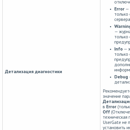
отключ
Error
— 
только
сервера
Warnin
— журн
только
предуп
Info
— ж
только 
предуп
дополн
информ
Детализация диагностики
Debug
детализ
Рекомендуетс
значение пар
Детализаци
в
Error
(тольк
Off
(Отключен
техническая
UserGate не 
установить и