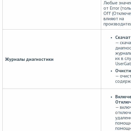
Любые значен
от Error (тол
Off (Отключе
влияют на
производител
Скачат
— скача
диагно
журнал
их в с
Журналы диагностики
UserGat
Очисти
— очис
содерж
Включе
Отклю
— вклю
отключ
удален
помощн
помощн