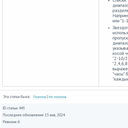
диапазо
раздел
Наприме
или "1-
Звездоч
использ
пропуск
диапазо
указыва
косой ч
"2-10/2
"2,4,6,8
выражен
"часы" 
"каждые
Эта статья была:
|
Полезна
Не полезна
ID статьи: 445
Последнее обновление:
15 янв, 2024
Ревизия: 6