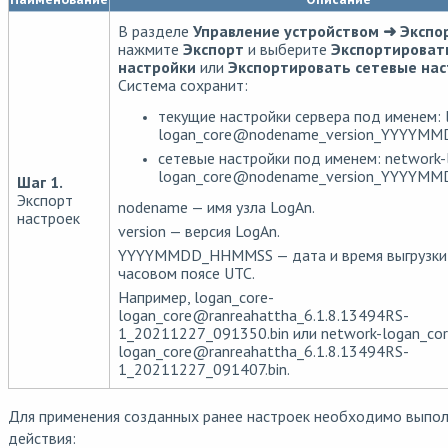
В разделе
Управление устройством ➜ Экспо
нажмите
Экспорт
и выберите
Экспортироват
настройки
или
Экспортировать сетевые на
Система сохранит:
текущие настройки сервера под именем: 
logan_core@nodename_version_YYYYMM
сетевые настройки под именем: network-
logan_core@nodename_version_YYYYMM
Шаг 1.
Экспорт
nodename — имя узла LogAn.
настроек
version — версия LogAn.
YYYYMMDD_HHMMSS — дата и время выгрузки 
часовом поясе UTC.
Например, logan_core-
logan_core@ranreahattha_6.1.8.13494RS-
1_20211227_091350.bin или network-logan_cor
logan_core@ranreahattha_6.1.8.13494RS-
1_20211227_091407.bin.
Для применения созданных ранее настроек необходимо выпо
действия: