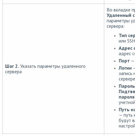
Во вкладке п
Удаленный 
параметры у
сервера:
Тип се
или SSH
Адрес 
адрес с
Порт
— 
Шаг 2.
Указать параметры удаленного
Логин
—
сервера
запись 
сервере
Пароль
Подтв
пароля
учетной
Путь н
— путь 
будут 
настрой