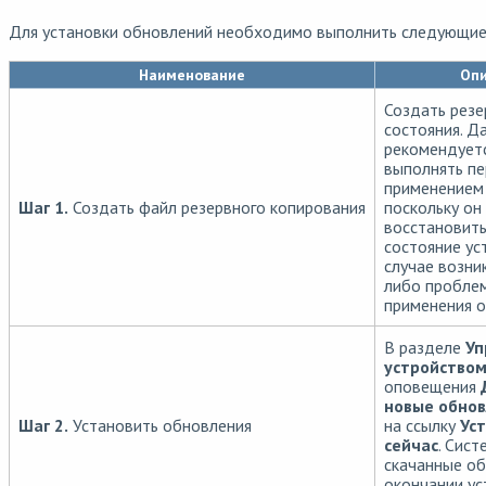
Для установки обновлений необходимо выполнить следующие
Наименование
Опи
Создать рез
состояния. Д
рекомендуетс
выполнять п
применением
Шаг 1.
Создать файл резервного копирования
поскольку он
восстановит
состояние ус
случае возни
либо проблем
применения о
В разделе
Уп
устройство
оповещения
новые обно
Шаг 2.
Установить обновления
на ссылку
Ус
сейчас
. Сист
скачанные об
окончании ус