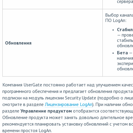
сервера
Выбор канал
ПО LogAn:
Стабил
— пров
стабил
Обновления
обновл
Бета
— 
наличи
экспер
обновл
Компания UserGate постоянно работает над улучшением качес
программного обеспечения и предлагает обновления продукта
подписки на модуль лицензии Security Update (подробно о ли
смотрите в разделе
Лицензирование LogAn
). При наличии обн
разделе
Управление продуктом
отобразится соответствующ
Обновление продукта может занять довольно длительное вре
рекомендуется планировать установку обновлений с учетом 
времени простоя LogAn.