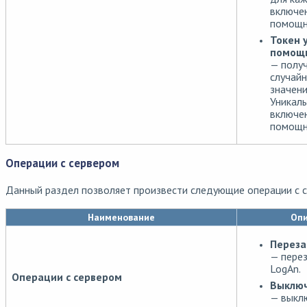
включе
помощн
Токен 
помощ
— полу
случай
значени
Уникал
включе
помощн
Операции с сервером
Данный раздел позволяет произвести следующие операции с 
Наименование
Опи
Переза
— перез
LogAn.
Операции с сервером
Выклю
— выкл