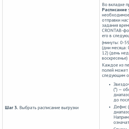
Во вкладке п
Расписание
необходимое
отправки нас
задания врем
CRONTAB-фор
его в следую
(минуты: 0-59
(дни месяца: 
12) (день нед
воскресенье)
Каждое из пе
полей может
следующим о
Звездо
(*) — о
диапазо
до посл
Дефис (
Шаг 3.
Выбрать расписание выгрузки
диапазо
Наприме
означат
Списки.