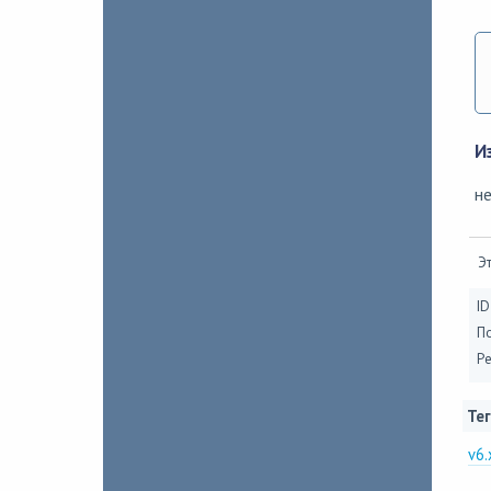
И
н
Эт
ID
П
Ре
Тег
v6.