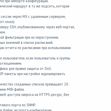
nd при импорте конфигурации.
ический маршрут в ту же подсеть, которая
сессии через МЭ с удаленным сервером,
t reuse).
веру SSH, опубликованному через веб-портал,
ием.
ой фильтрации при их перестроении.
х значений в списки расписаний.
ии отчета по расписанию при использовании
 пользователя, если пользователь и группы
 отношениями.
фика для правил защиты от DoS.
DP-пакеты при настройке журналировать
личество созданных списков превышает 20.
нии MIB-файла.
 веб-доступа запроса на HTTPS-ресурс, без
евого порта по SNMP.
 в файле экспорта конфигурации.