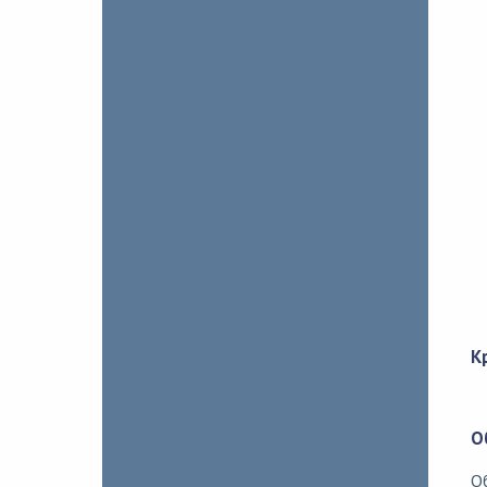
К
О
О