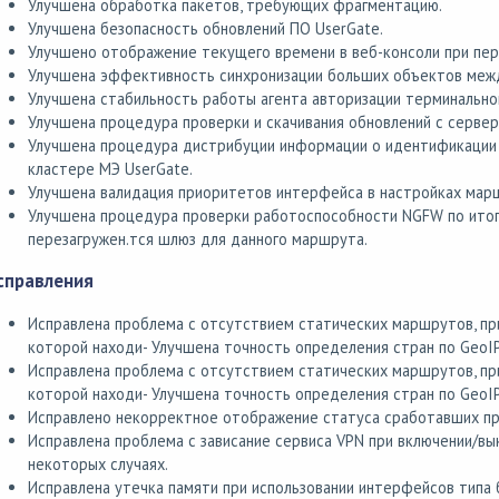
Улучшена обработка пакетов, требующих фрагментацию.
Улучшена безопасность обновлений ПО UserGate.
Улучшено отображение текущего времени в веб-консоли при пер
Улучшена эффективность синхронизации больших объектов межд
Улучшена стабильность работы агента авторизации терминальног
Улучшена процедура проверки и скачивания обновлений с сервер
Улучшена процедура дистрибуции информации о идентификации 
кластере МЭ UserGate.
Улучшена валидация приоритетов интерфейса в настройках мар
Улучшена процедура проверки работоспособности NGFW по ито
перезагружен.тся шлюз для данного маршрута.
справления
Исправлена проблема с отсутствием статических маршрутов, при 
которой находи- Улучшена точность определения стран по GeoIP
Исправлена проблема с отсутствием статических маршрутов, при 
которой находи- Улучшена точность определения стран по GeoIP
Исправлено некорректное отображение статуса сработавших пр
Исправлена проблема с зависание сервиса VPN при включении/вы
некоторых случаях.
Исправлена утечка памяти при использовании интерфейсов типа 