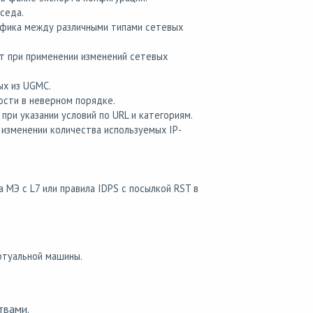
седа.
афика между различными типами сетевых
т при применении изменений сетевых
ых из UGMC.
ости в неверном порядке.
ри указании условий по URL и категориям.
изменении количества используемых IP-
МЭ с L7 или правила IDPS с посылкой RST в
ртуальной машины.
твами.