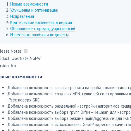
Новые возможности
Улучшения и оптимизации
Исправления
Критические изменения в версии
Обновление с предыдущих версий
Известные ошибки и недочеты
lease Notes:
oduct: UserGate NGFW
rsion: 6.x
овые возможности
Добавлена возможность записи трафика на срабатывание сигнат
Добавлена возможность создания VPN-туннелей со сторонними п
IPsec поверх GRE.
Добавлена возможность раздельной настройки алгоритмов хэширо
Добавлена возможность выбора групп Diffie–Hellman для настро
Добавлена возможность выбора режима main/aggressive для IKE S
Добавлена возможность использования GeoIP адресов в качестве
Добавлена возможность поиска локального пользователя по наз