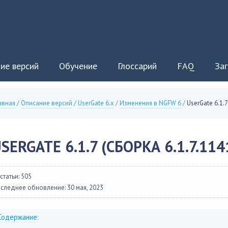
ие версий
Обучение
Глоссарий
FAQ
Заг
авная
/
Описание версий
/
UserGate 6.x
/
Изменения в NGFW 6
/
UserGate 6.1.7
SERGATE 6.1.7 (СБОРКА 6.1.7.114
 статьи: 505
следнее обновление: 30 мая, 2023
Содержание: