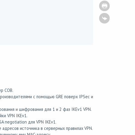
ур СОВ.
роизводителями с помощью GRE поверх IPSec и
вания и шифрования для 1 и 2 фаз IKEv1 VPN.
йки VPN IKEv1.
A negotiation для VPN IKEv1.
 адресов источника в серверных правилах VPN.
наченному ему MAC-адресу.