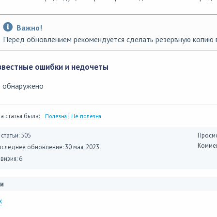
Важно!
Перед обновлением рекомендуется сделать резервную копию 
звестные ошибки и недочеты
е обнаружено
а статья была:
|
Полезна
Не полезна
 статьи: 505
Просмо
Коммен
оследнее обновление:
30 мая, 2023
визия: 6
и
x