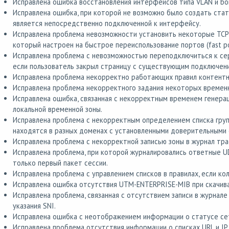
Исправлена ошибка восстановления интерфейсов типа VLAN и bo
Исправлена ошибка, при которой не возможно было создать стат
является непосредственно подключенной к интерфейсу.
Исправлена проблема невозможности установить некоторые TCP 
который настроен на быстрое переиспользование портов (fast por
Исправлена проблема с невозможностью переподключиться к сер
если пользователь закрыл страницу с существующим подключен
Исправлена проблема некорректно работающих правил контентн
Исправлена проблема некорректного задания некоторых временны
Исправлена ошибка, связанная с некорректным временем генерац
локальной временной зоны.
Исправлена проблема с некорректным определением списка групп
находятся в разных доменах с установленными доверительными
Исправлена проблема с некорректной записью зоны в журнал тра
Исправлена проблема, при которой журналировались ответные U
только первый пакет сессии.
Исправлена проблема с управлением списков в правилах, если ко
Исправлена ошибка отсутствия UTM-ENTERPRISE-MIB при скачива
Исправлена проблема, связанная с отсутствием записи в журнале
указания SNI.
Исправлена ошибка с неотображением информации о статусе сет
Исправлена проблема отсутствия информации о списках URL и IP