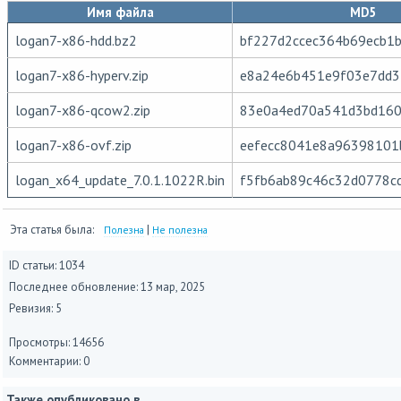
Имя файла
MD5
logan7-x86-hdd.bz2
bf227d2ccec364b69ecb1
logan7-x86-hyperv.zip
e8a24e6b451e9f03e7dd3
logan7-x86-qcow2.zip
83e0a4ed70a541d3bd16
logan7-x86-ovf.zip
eefecc8041e8a9639810
logan_x64_update_7.0.1.1022R.bin
f5fb6ab89c46c32d0778c
Эта статья была:
|
Полезна
Не полезна
ID статьи: 1034
Последнее обновление:
13 мар, 2025
Ревизия: 5
Просмотры: 14656
Комментарии: 0
Также опубликовано в