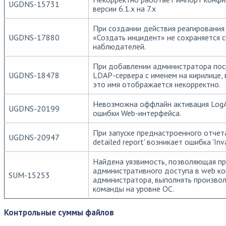
UGDNS-15731
версии 6.1.х на 7.х
При создании действия реагирования
UGDNS-17880
«Создать инцидент» не сохраняется 
наблюдателей.
При добавлении администратора по
UGDNS-18478
LDAP-сервера с именем на кирилице, 
это имя отображается некорректно.
Невозможна оффлайн активация LogA
UGDNS-20199
ошибки Web-интерфейса.
При запуске преднастроенного отчет
UGDNS-20947
detailed report' возникает ошибка 'Inval
Найдена уязвимость, позволяющая пр
административного доступа в web ко
SUM-15253
администратора, выполнять произво
команды на уровне ОС.
Контрольные суммы файлов