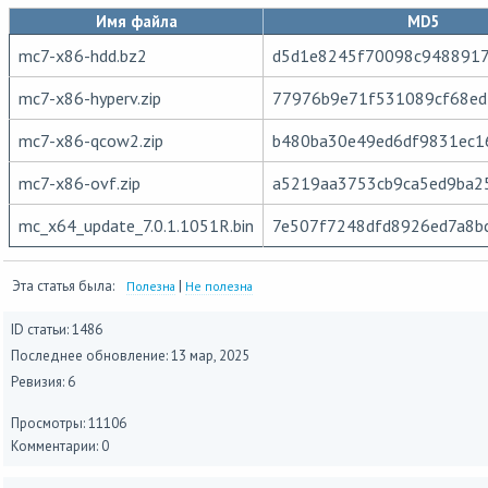
Имя файла
MD5
mc7-x86-hdd.bz2
d5d1e8245f70098c9488917
mc7-x86-hyperv.zip
77976b9e71f531089cf68e
mc7-x86-qcow2.zip
b480ba30e49ed6df9831ec1
mc7-x86-ovf.zip
a5219aa3753cb9ca5ed9ba2
mc_x64_update_7.0.1.1051R.bin
7e507f7248dfd8926ed7a8b
Эта статья была:
|
Полезна
Не полезна
ID статьи: 1486
Последнее обновление:
13 мар, 2025
Ревизия: 6
Просмотры: 11106
Комментарии: 0