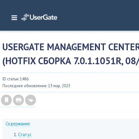
Главная
/
Описание версий
/
UserGate SUMMA
/
Изменения в UserGate Manag
Management Center 7.0.1 (hotfix сборка 7.0.1.1051R,...
USERGATE MANAGEMENT CENTER 
(HOTFIX СБОРКА 7.0.1.1051R, 08
ID статьи: 1486
Последнее обновление: 13 мар, 2025
Содержание:
Статус