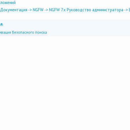
иложений
Документация -> NGFW -> NGFW 7.x Руководство администратора -> 
д.
ивация безопасного поиска