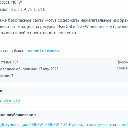
oduct: NGFW
rsion: 5.x, 6.1.9, 7.0.1, 7.1.0
аже безопасные сайты могут содержать нежелательные изображ
висит от владельца ресурса. UserGate NGFW решает эту пробле
льзователей от негативного контента.
а статья была:
|
Полезна
Не полезна
 статьи: 367
Просмо
Коммен
оследнее обновление:
17 апр, 2025
визия: 3
и
x
v6.x
v7.x
же опубликовано в
Документация -> NGFW -> NGFW 7.0.1 Руководство администратора -