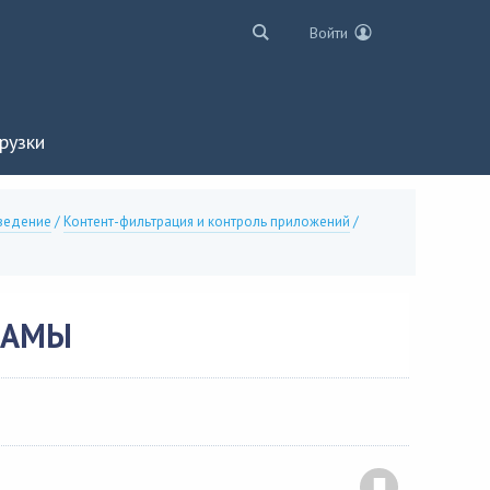
Войти
рузки
ведение
/
Контент-фильтрация и контроль приложений
/
ЛАМЫ