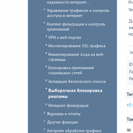
надежности интернет...
Pr
Ve
Управление трафиком и контроль
доступа в интернет
Д
Контент-фильтрация и контроль
за
приложений
по
VPN и веб-портал
Инспектирование SSL-трафика
Эт
Инжектирование кода на веб-
страницы
ID
Блокировка приложений
П
социальных сетей
Ре
Активация безопасного поиска
Выборочная блокировка
Тег
рекламы
v5.
Интернет-фильтрация
Журналы и отчеты
Так
Другие функции
Алгоритм обработки трафика