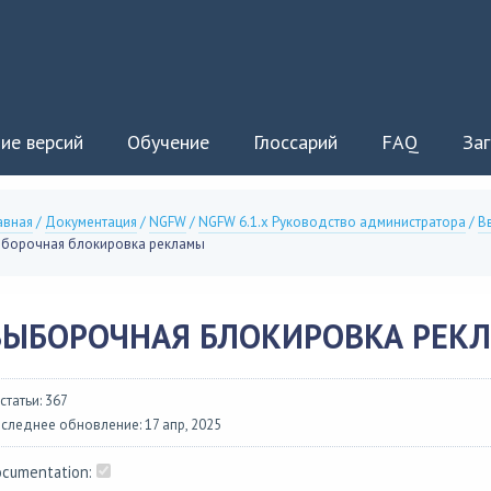
ие версий
Обучение
Глоссарий
FAQ
Заг
авная
/
Документация
/
NGFW
/
NGFW 6.1.x Руководство администратора
/
В
борочная блокировка рекламы
ВЫБОРОЧНАЯ БЛОКИРОВКА РЕК
 статьи: 367
следнее обновление: 17 апр, 2025
cumentation: