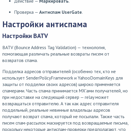
Действие —
Маркировать
.
Проверка —
Антиспам UserGate
.
Настройки антиспама
Настройки BATV
BATV (Bounce Address Tag Validation) — технология,
помогающая различать реальные возвраты писем от
возвратов спама.
Подделка адресов отправителей (особенно тех, кто не
использует SenderPolicyFramework и YahooDomainKeys для
защиты от подделки своих адресов) широко применяется
спамерами. Часть спама принимается MX'ами получателей, но
при недоставке на следующий сервер — relay может
возвращаться отправителю. А так как адрес отправителя
поддельный, реальные невинные владельцы адресов
получают возврат спама, который не посылали. Также часть
писем спам-рассылок маскируется под возвращаемые письма,
поскольку некоторые антиспам-проверки предполагают, что