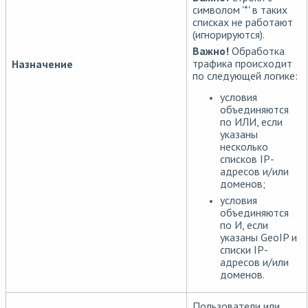
символом '*' в таких
списках не работают
(игнорируются).
Важно!
Обработка
трафика происходит
Назначение
по следующей логике:
условия
объединяются
по ИЛИ, если
указаны
несколько
списков IP-
адресов и/или
доменов;
условия
объединяются
по И, если
указаны GeoIP и
списки IP-
адресов и/или
доменов.
Пользователи или