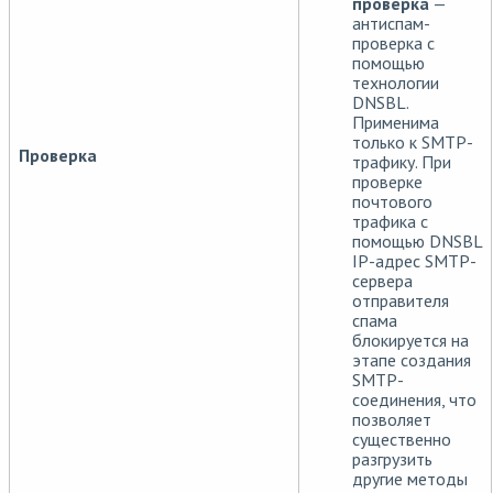
проверка
—
антиспам-
проверка с
помощью
технологии
DNSBL.
Применима
только к SMTP-
Проверка
трафику. При
проверке
почтового
трафика с
помощью DNSBL
IP-адрес SMTP-
сервера
отправителя
спама
блокируется на
этапе создания
SMTP-
соединения, что
позволяет
существенно
разгрузить
другие методы