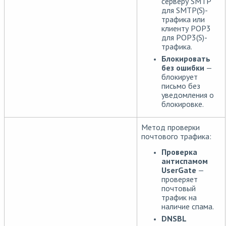
серверу SMTP
для SMTP(S)-
трафика или
клиенту POP3
для POP3(S)-
трафика.
Блокировать
без ошибки
—
блокирует
письмо без
уведомления о
блокировке.
Метод проверки
почтового трафика:
Проверка
антиспамом
UserGate
—
проверяет
почтовый
трафик на
наличие спама.
DNSBL