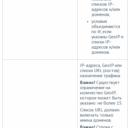
списков IP-
адресов и/или
доменов;
условия
объединяются
по И, если
указаны GeoIP и
списки IP-
адресов и/или
доменов.
IP-адреса, GeoIP или
списки URL (хостов)
назначения трафика.
Важно!
Существует
ограничение на
количество GeoIP,
которое может быть
указано: не более 15.
Список URL должен
включать только
имена доменов.
Важно!
Строки с