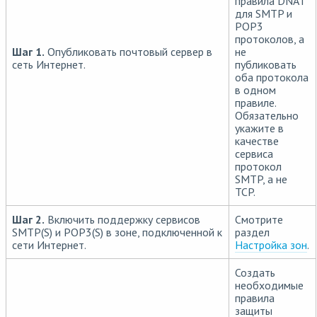
правила DNAT
для SMTP и
POP3
протоколов, а
Шаг 1.
Опубликовать почтовый сервер в
не
сеть Интернет.
публиковать
оба протокола
в одном
правиле.
Обязательно
укажите в
качестве
сервиса
протокол
SMTP, а не
TCP.
Шаг 2.
Включить поддержку сервисов
Смотрите
SMTP(S) и POP3(S) в зоне, подключенной к
раздел
сети Интернет.
Настройка зон
.
Создать
необходимые
правила
защиты