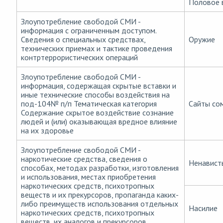
Половое 
Злоупотребление свободой СМИ -
информация с ограниченным доступом.
Сведения о специальных средствах,
Оружие
технических приемах и тактике проведения
контртеррористических операций
Злоупотребление свободой СМИ -
информация, содержащая скрытые вставки и
иные технические способы воздействия на
под-104№ п/п Тематическая категория
Сайты со
Содержание скрытое воздействие сознание
людей и (или) оказывающая вредное влияние
на их здоровье
Злоупотребление свободой СМИ -
наркотические средства, сведения о
Ненавист
способах, методах разработки, изготовления
и использования, местах приобретения
наркотических средств, психотропных
веществ и их прекурсоров, пропаганда каких-
либо преимуществ использования отдельных
Насилие
наркотических средств, психотропных
веществ, их аналогов и прекурсоров