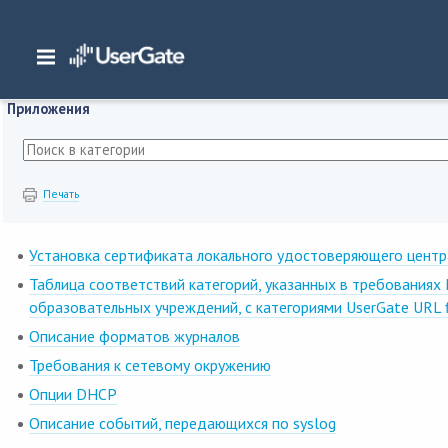
Главная
/
Документация
/
NGFW
/
NGFW 6.1.x Руководство администратора
Приложения
Печать
Установка сертификата локального удостоверяющего центр
Таблица соответствий категорий, указанных в требования
образовательных учреждений, с категориями UserGate URL fi
Описание форматов журналов
Требования к сетевому окружению
Опции DHCP
Описание событий, передающихся по syslog