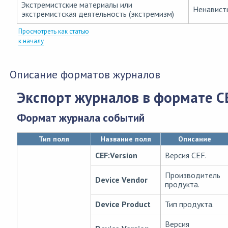
Экстремистские материалы или
Ненавист
экстремистская деятельность (экстремизм)
Просмотреть как статью
к началу
Описание форматов журналов
Экспорт журналов в формате C
Формат журнала событий
Тип поля
Название поля
Описание
CEF:Version
Версия CEF.
Производитель
Device Vendor
продукта.
Device Product
Тип продукта.
Версия