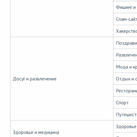
Фишинг и
Спам-сай
Хакерств
Поздрави
Развлече
Мода и к
Досуг и развлечение
Отдых и 
Ресторан
Спорт
Путешест
Здоровье
Здоровье и медицина