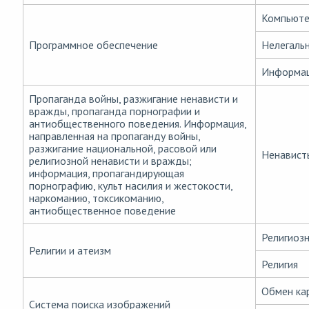
Компьюте
Программное обеспечение
Нелегаль
Информац
Пропаганда войны, разжигание ненависти и
вражды, пропаганда порнографии и
антиобщественного поведения. Информация,
направленная на пропаганду войны,
разжигание национальной, расовой или
Ненавист
религиозной ненависти и вражды;
информация, пропагандирующая
порнографию, культ насилия и жестокости,
наркоманию, токсикоманию,
антиобщественное поведение
Религиозн
Религии и атеизм
Религия
Обмен ка
Система поиска изображений