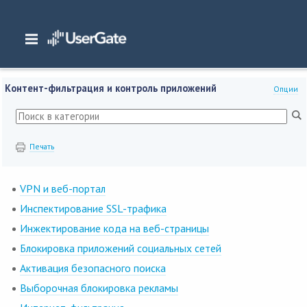
Главная
/
Документация
/
NGFW
/
NGFW 6.1.x Руководство администратора
/
Введение
/
Контент-фильтрация и контроль приложений
Контент-фильтрация и контроль приложений
Опции
Печать
VPN и веб-портал
Инспектирование SSL-трафика
Инжектирование кода на веб-страницы
Блокировка приложений социальных сетей
Активация безопасного поиска
Выборочная блокировка рекламы