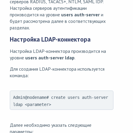
серверов RADIUS, TACACS+, NTLM, SAML IDP.
Настройка серверов аутентификации
производится на уровне
users auth-server
и
будет рассмотрена далее в соответствующих
разделах.
Настройка LDAP-коннектора
Настройка LDAP-коннектора производится на
уровне
users auth-server ldap
.
Для создания LDAP-коннектора используется
команда:
Admin@nodename# create users auth-server
ldap <parameter>
Далее необходимо указать следующие
параметры: