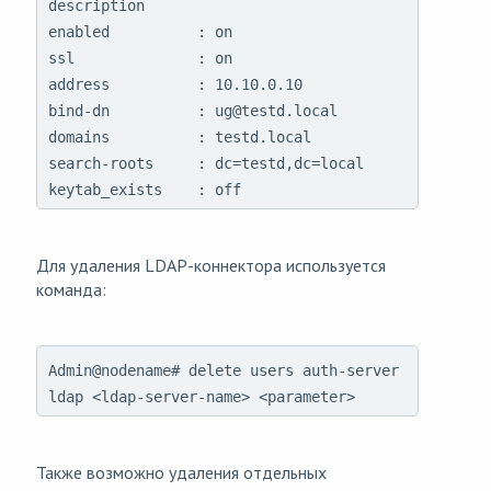
description

enabled          : on

ssl              : on

address          : 10.10.0.10

bind-dn          : ug@testd.local

domains          : testd.local

search-roots     : dc=testd,dc=local

keytab_exists    : off
Для удаления LDAP-коннектора используется
команда:
Admin@nodename# delete users auth-server
ldap <ldap-server-name> <parameter>
Также возможно удаления отдельных