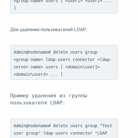
<group-name> users [ <user1> <user2> ...
]
Для удаления пользователей LDAP:
Admin@nodename# delete users group
<group-name> ldap-users connector <ldap-
server-name> users [ <domain\user1>
<domain\user2> ... ]
Пример удаления из группы
пользователя LDAP:
Admin@nodename# delete users group "Test
user group" ldap-users connector "LDAP