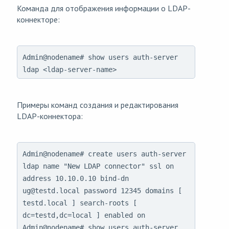
Команда для отображения информации о LDAP-
коннекторе:
Admin@nodename# show users auth-server
ldap <ldap-server-name>
Примеры команд создания и редактирования
LDAP-коннектора:
Admin@nodename# create users auth-server 
ldap name "New LDAP connector" ssl on 
address 10.10.0.10 bind-dn 
ug@testd.local password 12345 domains [ 
testd.local ] search-roots [ 
dc=testd,dc=local ] enabled on

Admin@nodename# show users auth-server 