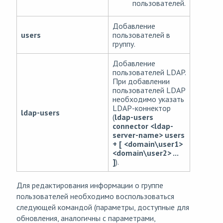
пользователей.
Добавление
users
пользователей в
группу.
Добавление
пользователей LDAP.
При добавлении
пользователей LDAP
необходимо указать
LDAP-коннектор
ldap-users
(
ldap-users
connector <ldap-
server-name> users
+ [ <domain\user1>
<domain\user2> ...
]
).
Для редактирования информации о группе
пользователей необходимо воспользоваться
следующей командой (параметры, доступные для
обновления, аналогичны с параметрами,