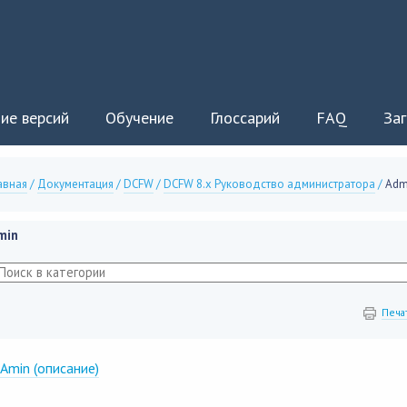
ие версий
Обучение
Глоссарий
FAQ
Заг
авная
/
Документация
/
DCFW
/
DCFW 8.x Руководство администратора
/
Adm
min
Печа
Amin (описание)