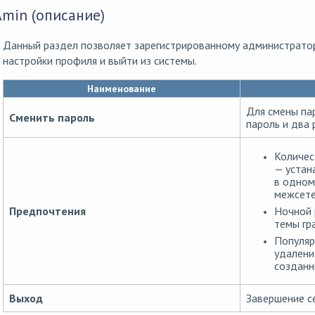
Amin (описание)
Данный раздел позволяет зарегистрированному администратор
настройки профиля и выйти из системы.
Наименование
Для смены па
Сменить пароль
пароль и два 
Количес
— устан
в одном
межсете
Ночной 
Предпочтения
темы гр
Популяр
удалени
созданн
Выход
Завершение се