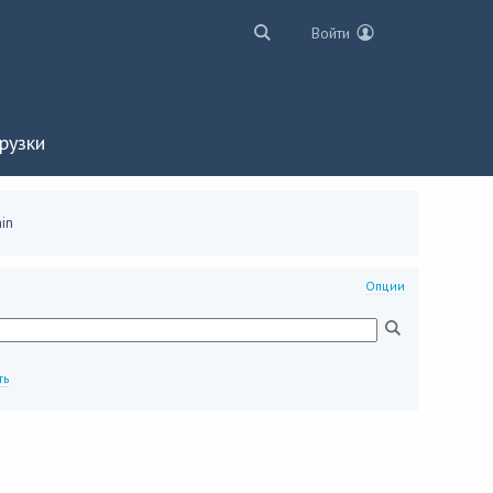
Войти
рузки
in
Опции
ть