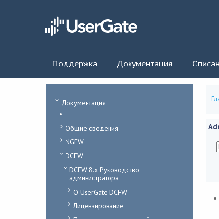
Поддержка
Документация
Описан
Гл
Документация
...
Ad
Общие сведения
NGFW
DCFW
DCFW 8.x Руководство
администратора
О UserGate DCFW
Лицензирование