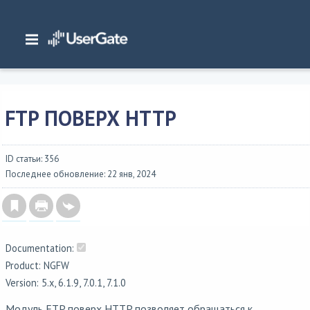
Главная
/
Документация
/
NGFW
/
NGFW 6.1.x Руководство администратора
/
Введение
/
Улучшение производительности и надежности интернета
/
FTP
поверх HTTP
FTP ПОВЕРХ HTTP
ID статьи: 356
Последнее обновление: 22 янв, 2024
Documentation:
Product: NGFW
Version: 5.x, 6.1.9, 7.0.1, 7.1.0
Модуль FTP поверх HTTP позволяет обращаться к