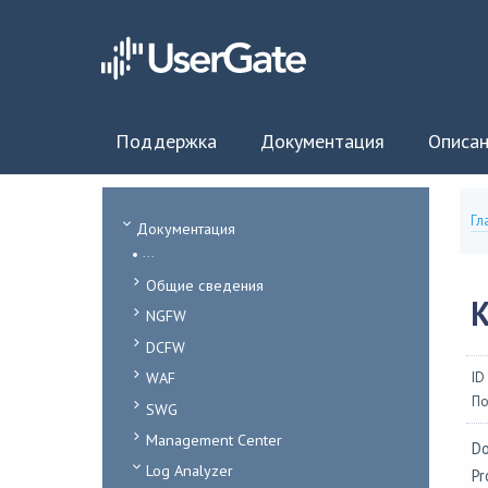
Поддержка
Документация
Описан
Гл
Документация
...
Общие сведения
NGFW
DCFW
WAF
ID
По
SWG
Management Center
Do
Log Analyzer
Pr