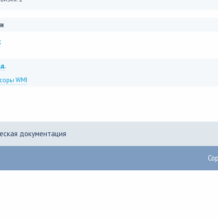
и
x
д.
соры WMI
еская документация
Co