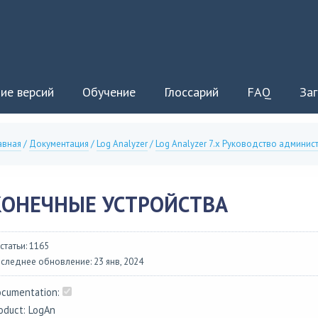
ие версий
Обучение
Глоссарий
FAQ
Заг
авная
/
Документация
/
Log Analyzer
/
Log Analyzer 7.x Руководство админис
КОНЕЧНЫЕ УСТРОЙСТВА
 статьи: 1165
следнее обновление: 23 янв, 2024
cumentation:
oduct: LogAn