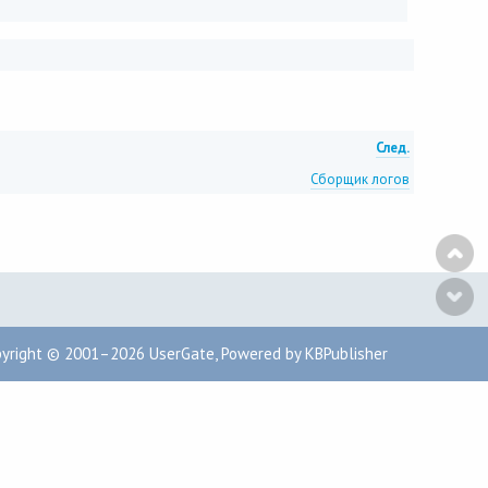
След.
Сборщик логов
pyright © 2001–2026
UserGate
,
Powered by KBPublisher