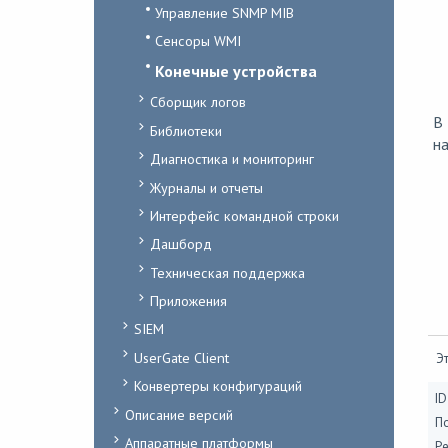
Управление SNMP MIB
Сенсоры WMI
Конечные устройства
Сборщик логов
В 
Библиотеки
н
Диагностика и мониторинг
Журналы и отчеты
Интерфейс командной строки
Дашборд
Техническая поддержка
Приложения
SIEM
UserGate Client
Эт
Конвертеры конфигураций
ID
Описание версий
П
Аппаратные платформы
Ре