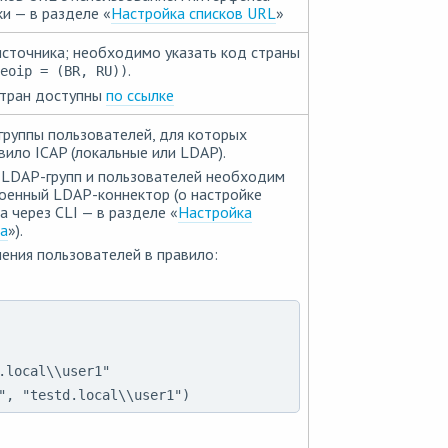
и — в разделе «
Настройка списков URL
»
источника; необходимо указать код страны
.
eoip = (BR, RU))
стран доступны
по ссылке
группы пользователей, для которых
вило ICAP (локальные или LDAP).
 LDAP-групп и пользователей необходим
оенный LDAP-коннектор (о настройке
 через CLI — в разделе «
Настройка
а
»).
ния пользователей в правило:
.local\\user1"

", "testd.local\\user1")