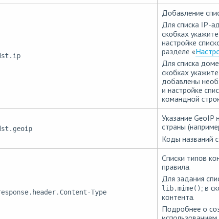
Добавление спис
Для списка IP-а
скобках укажите
настройке списк
разделе «
Настро
dst.ip
Для списка доме
скобках укажите
добавлены необ
и настройке спи
командной строк
Указание GeoIP 
страны (наприме
dst.geoip
Коды названий 
Списки типов ко
правила.
Для задания спи
; в с
lib.mime()
response.header.Content-Type
контента.
Подробнее о соз
использованием 