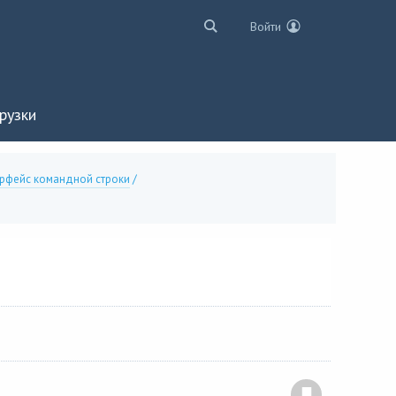
Войти
рузки
рфейс командной строки
/