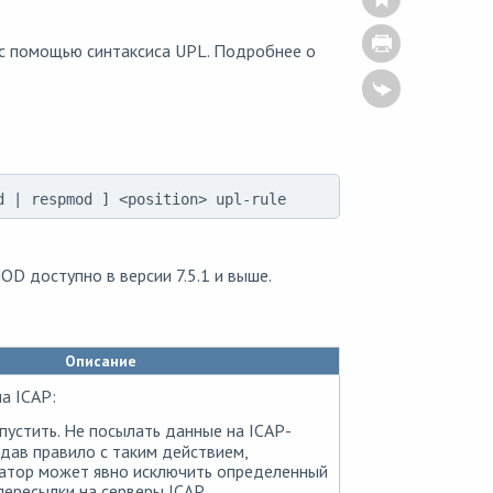
с помощью синтаксиса UPL. Подробнее о
od | respmod ] <position> upl-rule
 доступно в версии 7.5.1 и выше.
Описание
а ICAP:
устить. Не посылать данные на ICAP-
здав правило с таким действием,
атор может явно исключить определенный
пересылки на серверы ICAP.