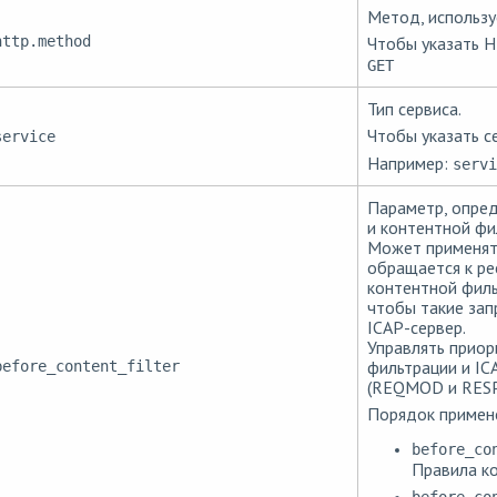
Метод, использу
http.method
Чтобы указать 
GET
Тип сервиса.
Чтобы указать с
service
Например:
servi
Параметр, опре
и контентной фил
Может применять
обращается к ре
контентной филь
чтобы такие зап
ICAP-сервер.
Управлять приор
фильтрации и IC
before_content_filter
(REQMOD и RES
Порядок примене
before_co
Правила к
before_co