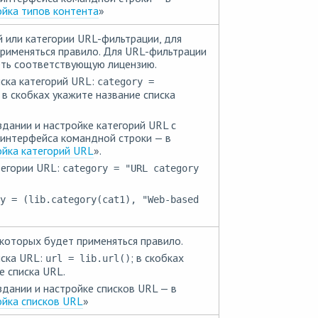
йка типов контента
»
й или категории URL-фильтрации, для
рименяться правило. Для URL-фильтрации
ть соответствующую лицензию.
иска категорий URL:
category =
; в скобках укажите название списка
дании и настройке категорий URL с
интерфейса командной строки — в
йка категорий URL
».
тегории URL:
category = "URL category
y = (lib.category(cat1), "Web-based
 которых будет применяться правило.
иска URL:
; в скобках
url = lib.url()
е списка URL.
дании и настройке списков URL — в
йка списков URL
»