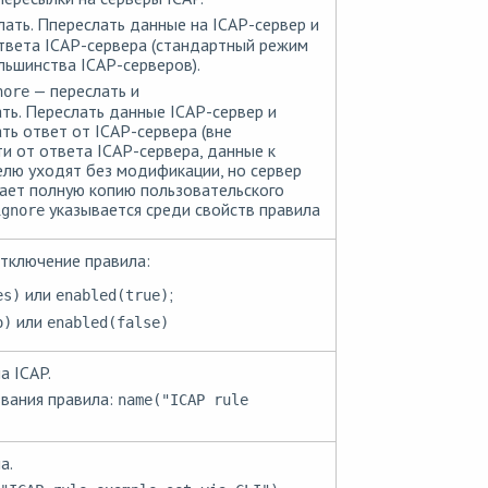
ать. Ппереслать данные на ICAP-сервер и
твета ICAP-сервера (стандартный режим
ьшинства ICAP-серверов).
— переслать и
nore
ть. Переслать данные ICAP-сервер и
ть ответ от ICAP-сервера (вне
и от ответа ICAP-сервера, данные к
лю уходят без модификации, но сервер
ает полную копию пользовательского
указывается среди свойств правила
ignore
тключение правила:
или
;
es)
enabled(true)
или
o)
enabled(false)
а ICAP.
звания правила:
name("ICAP rule
а.