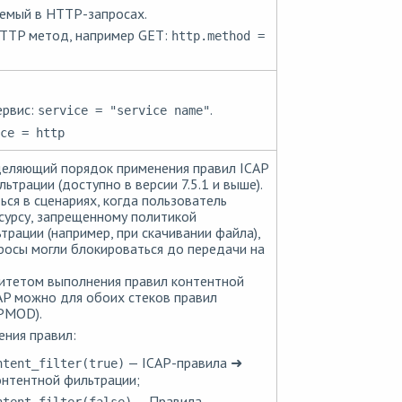
емый в HTTP-запросах.
HTTP метод, например GET:
http.method =
ервис:
.
service = "service name"
ce = http
деляющий порядок применения правил ICAP
ьтрации (доступно в версии 7.5.1 и выше).
ся в сценариях, когда пользователь
сурсу, запрещенному политикой
трации (например, при скачивании файла),
росы могли блокироваться до передачи на
итетом выполнения правил контентной
AP можно для обоих стеков правил
PMOD).
ния правил:
— ICAP-правила ➜
ntent_filter(true)
онтентной фильтрации;
— Правила
ntent_filter(false)