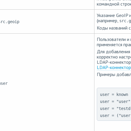
командной строк
Указание GeoIP 
(например,
src.g
src.geoip
Коды названий 
Пользователи и 
применяется пра
Для добавления
корректно настр
LDAP-коннектора
LDAP-коннектор
Примеры добавле
user
user = known 

user = "user"

user = "testd
user = ("user