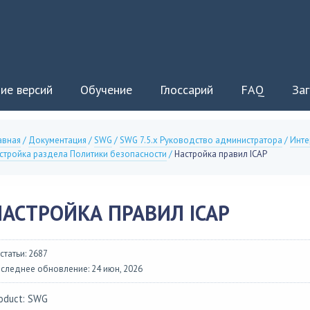
ие версий
Обучение
Глоссарий
FAQ
Заг
авная
/
Документация
/
SWG
/
SWG 7.5.x Руководство администратора
/
Инте
стройка раздела Политики безопасности
/
Настройка правил ICAP
НАСТРОЙКА ПРАВИЛ ICAP
 статьи: 2687
следнее обновление: 24 июн, 2026
oduct: SWG