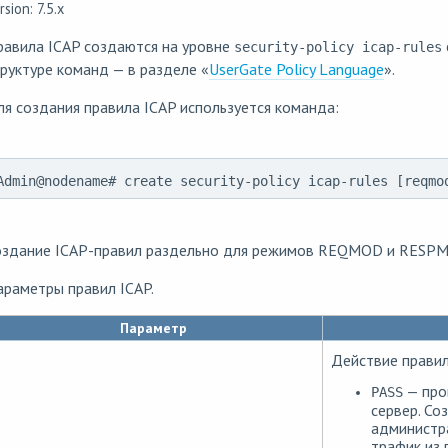
rsion: 7.5.x
равила ICAP создаются на уровне
security-policy icap-rules
руктуре команд — в разделе «
UserGate Policy Language
».
я создания правила ICAP используется команда:
Admin@nodename# create security-policy icap-rules [reqm
оздание ICAP-правил раздельно для режимов REQMOD и RESPMOD
раметры правил ICAP.
Параметр
Действие правил
— проп
PASS
сервер. Со
администр
трафик из 