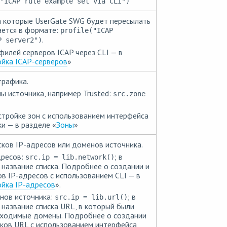
"ICAP rule example set via CLI")
а которые UserGate SWG будет пересылать
ается в формате:
profile("ICAP
.
P server2")
филей серверов ICAP через CLI — в
йка ICAP-серверов
»
трафика.
ны источника, например Trusted:
src.zone
тройке зон с использованием интерфейса
и — в разделе «
Зоны
»
ков IP-адресов или доменов источника.
дресов:
; в
src.ip = lib.network()
 название списка. Подробнее о создании и
ов IP-адресов с использованием CLI — в
йка IP-адресов
».
нов источника:
; в
src.ip = lib.url()
 название списка URL, в который были
ходимые домены. Подробнее о создании
сков URL с использованием интерфейса