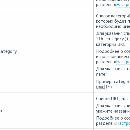
разделе «
Настро
Список категори
которых будет п
необходимо име
Для указания сп
lib.category()
категорий URL.
Подробнее о соз
category
использованием 
разделе «
Настро
Для указания ка
.
name"
Пример:
categor
Email")
Списки URL, для
Для указания сп
укажите названи
url
Подробнее о соз
разделе «
Настро