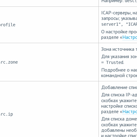
Например:
desc(
ICAP-серверы, н
запросы; указыв
server1", "ICA
profile
О настройке про
разделе «
Настро
Зона источника 
Для указания зо
.
src.zone
= Trusted
Подробнее о нас
командной строк
Добавление спис
Для списка IP-а
скобках укажите
настройке списк
разделе «
Настро
src.ip
Для списка доме
скобках укажите
добавлены необ
и настройке спи