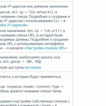
ков IP-адресов или доменов назначения.
дресов:
; в
dst.ip = lib.network()
 название списка. Подробнее о создании и
ов IP-адресов с использованием CLI — в
йка IP-адресов
».
нов назначения:
; в
dst.ip = lib.url()
 название списка URL, в который были
ходимые домены. Подробнее о создании
сков URL с использованием интерфейса
и — в разделе «
Настройка списков URL
»
назначения; необходимо указать код
р,
)).
dst.geoip = (BR, RU
стран доступны
по ссылке
нтента, к которым будут применяться
ска:
response.header.Content-Type =
кобках укажите название списка типов
дании и настройке собственных списков с
интерфейса командной строки — в