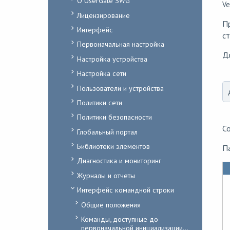
О UserGate SWG
Ve
Лицензирование
П
Интерфейс
ст
Первоначальная настройка
Дл
Настройка устройства
Настройка сети
Пользователи и устройства
Политики сети
Политики безопасности
С
Глобальный портал
Библиотеки элементов
Па
Диагностика и мониторинг
Журналы и отчеты
Интерфейс командной строки
Общие положения
Команды, доступные до
первоначальной инициализации...