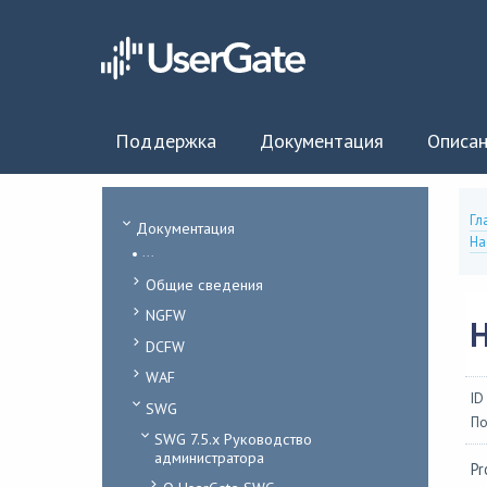
Поддержка
Документация
Описан
Гл
Документация
На
...
Общие сведения
NGFW
DCFW
WAF
ID
SWG
По
SWG 7.5.x Руководство
администратора
Pr