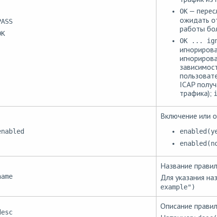
— пересл
OK
ожидать о
PASS
работы бол
OK
OK ... ig
игнорирова
игнорирова
зависимост
пользовате
ICAP получ
трафика);
Включение или о
enabled(y
enabled
enabled(n
Название правил
name
Для указания на
example")
Описание правил
desc