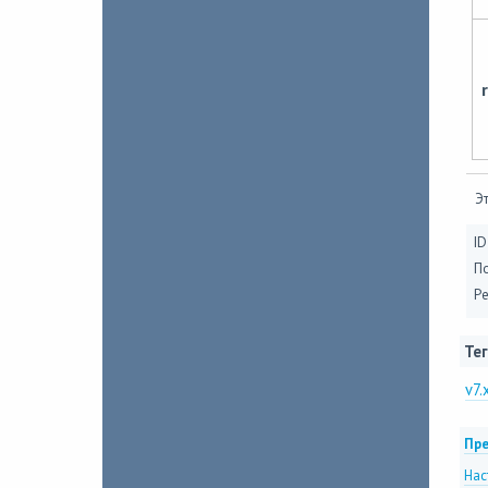
Эт
ID
П
Ре
Тег
v7.
Пре
Нас