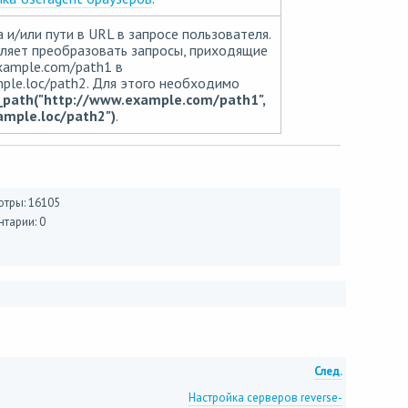
и/или пути в URL в запросе пользователя.
ляет преобразовать запросы, приходящие
xample.com/path1 в
ple.loc/path2. Для этого необходимо
_path("http://www.example.com/path1",
ample.loc/path2")
.
тры: 16105
тарии: 0
След.
Настройка серверов reverse-