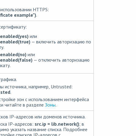
 использовании HTTPS:
tificate example")
.
сертификату:
_enabled(yes)
или
enabled(true)
— включить авторизацию по
у.
_enabled(no)
или
enabled(false)
— отключить авторизацию
кату.
трафика.
ы источника, например, Untrusted:
usted
.
тройке зон с использованием интерфейса
и читайте в разделе
Зоны
.
ков IP-адресов или доменов источника.
иска IP-адресов:
src.ip = lib.network()
; в
имо указать название списка. Подробнее
стройке списков IP-адресов с