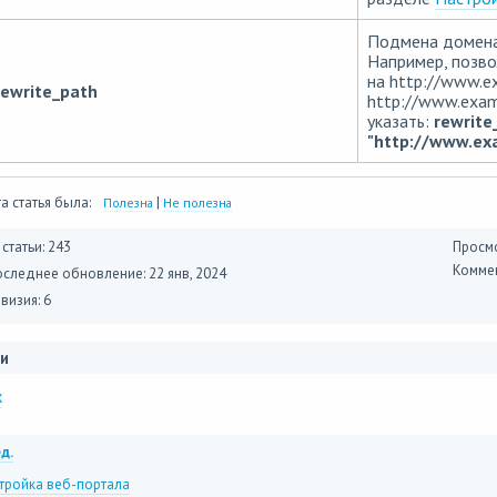
Подмена домена 
Например, позво
на http://www.e
rewrite_path
http://www.exam
указать:
rewrite
"http://www.ex
а статья была:
|
Полезна
Не полезна
 статьи: 243
Просмо
Коммен
оследнее обновление:
22 янв, 2024
визия: 6
и
x
д.
тройка веб-портала