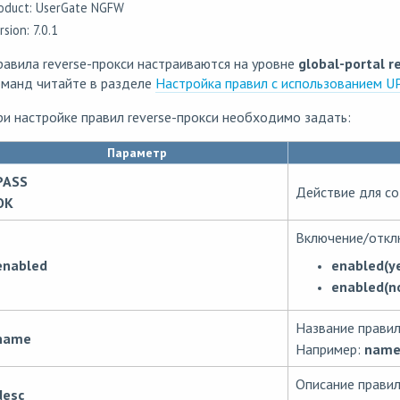
oduct: UserGate NGFW
rsion: 7.0.1
авила reverse-прокси настраиваются на уровне
global-portal r
оманд читайте в разделе
Настройка правил с использованием U
и настройке правил reverse-прокси необходимо задать:
Параметр
PASS
Действие для со
OK
Включение/откл
enabled(y
enabled
enabled(n
Название правила
name
Например:
name(
Описание правил
desc