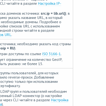
CLI читайте в разделе
Настройка IP-
иска доменов источника:
src.ip = lib.url()
; в
имо указать название URL, в который
 необходимые домены. Подробнее о
ройке списков URL с использованием
ндной строки читайте в разделе
ков URL
.
источника; необходимо указать код страны
eoip = RU
).
тран доступны по ссылке
ISO 3166-1
.
ет ограничение на количество GeoIP,
ыть указано: не более 15.
группы пользователей, для которых
вило reverse-прокси. Добавление
оступно только при использовании
сертификату.
LDAP групп и пользователей необходим
оенный LDAP-коннектор (о настройке
 через CLI читайте в разделе
Настройка
а
).