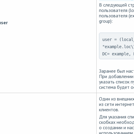
В следующей ст
пользователя (loc
пользователя (ex
group):
user
user = (local
"example.loc\
DC= example, 
Заранее был наст
При добавлении 
указать список п
система будет о
Один из внешних
из сети интерне
клиентов.
Для указания сп
скобках необход
о создании и на
использованием 