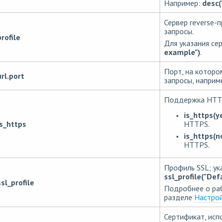
Например:
desc(
Сервер reverse-
запросы.
profile
Для указания се
example")
.
Порт, на которо
url.port
запросы, наприм
Поддержка HTT
is_https(y
HTTPS.
is_https
is_https(n
HTTPS.
Профиль SSL; ук
ssl_profile("Defa
ssl_profile
Подробнее о раб
разделе
Настрой
Сертификат, ис