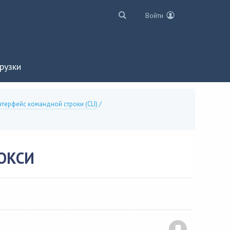
Войти
рузки
терфейс командной строки (CLI)
/
ОКСИ