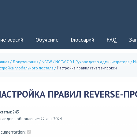
ие версий
Обучение
Глоссарий
FAQ
Заг
авная
/
Документация
/
NGFW
/
NGFW 7.0.1 Руководство администратора
/
Ин
стройка глобального портала
/
Настройка правил reverse-прокси
НАСТРОЙКА ПРАВИЛ REVERSE-ПР
 статьи: 243
следнее обновление: 22 янв, 2024
cumentation: