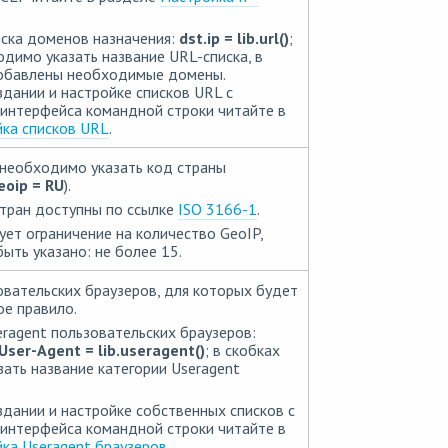
иска доменов назначения:
dst.ip =
lib.url()
;
одимо указать название URL-списка, в
обавлены необходимые домены.
дании и настройке списков URL с
интерфейса командной строки читайте в
ка списков URL
.
 необходимо указать код страны
eoip = RU
).
тран доступны по ссылке
ISO 3166-1
.
ет ограничение на количество GeoIP,
ыть указано: не более 15.
овательских браузеров, для которых будет
е правило.
eragent пользовательских браузеров:
User-Agent = lib.useragent()
; в скобках
ать название категории Useragent
дании и настройке собственных списков с
интерфейса командной строки читайте в
ка Useragent браузеров
.