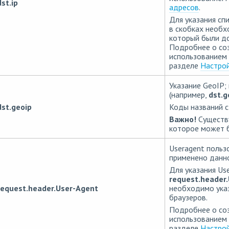
dst.ip
адресов
.
Для указания сп
в скобках необх
который были д
Подробнее о соз
использованием 
разделе
Настрой
Указание GeoIP;
(например,
dst.g
dst.geoip
Коды названий с
Важно!
Существу
которое может б
Useragent польз
применено данно
Для указания Us
request.header.
request.header.User-Agent
необходимо указ
браузеров.
Подробнее о соз
использованием 
разделе
Настрой