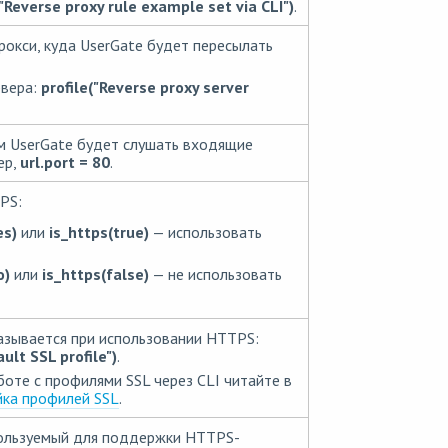
"Reverse proxy rule example set via CLI")
.
прокси, куда UserGate будет пересылать
рвера:
profile("Reverse proxy server
м UserGate будет слушать входящие
ер,
url.port = 80
.
PS:
es)
или
is_https(true)
— использовать
o)
или
is_https(false)
— не использовать
азывается при использовании HTTPS:
ult SSL profile")
.
оте с профилями SSL через CLI читайте в
ка профилей SSL
.
пользуемый для поддержки HTTPS-