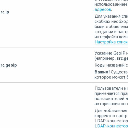
использованием 
адресов
.
rc.ip
Для указания сп
скобках необход
были добавлены
создании и наст
интерфейса кома
Настройка спис
Указание GeoIP 
(например,
src.g
src.geoip
Коды названий с
Важно!
Существу
которое может б
Пользователи и 
применяется пра
пользователей д
авторизации по 
Для добавления 
корректно настр
LDAP-коннектора
LDAP-коннектор