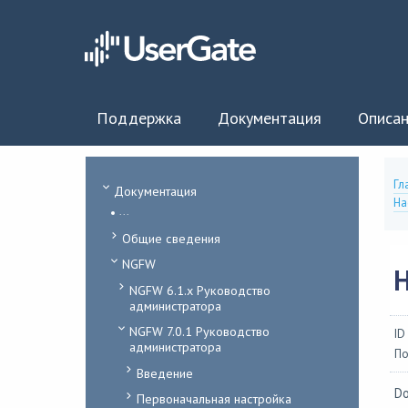
Поддержка
Документация
Описан
Гл
Документация
На
...
Общие сведения
NGFW
NGFW 6.1.x Руководство
администратора
NGFW 7.0.1 Руководство
ID
администратора
По
Введение
Do
Первоначальная настройка