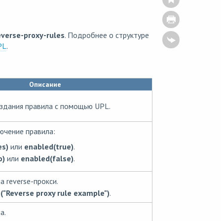
everse-proxy-rules
. Подробнее о структуре
PL
.
Описание
здания правила с помощью UPL.
ючение правила:
es)
или
enabled(true)
.
o)
или
enabled(false)
.
 reverse-прокси.
"Reverse proxy rule example")
.
а.