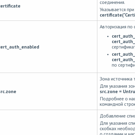
соединения.
certificate
Указывается при
certificate("Cer
Авторизация по 
cert_auth
cert_auth_
сертификат
cert_auth_enabled
cert_auth
cert_auth_
по сертифи
Зона источника 
Для указания зон
src.zone
src.zone = Untr
Подробнее о нас
командной строк
Добавление спис
Для указания сп
скобках необход
о создании и на