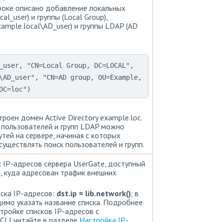
роке описано добавление локальных
al_user) и группы (Local Group),
ample.local\AD_user) и группы LDAP (AD
_user, "CN=Local Group, DC=LOCAL",
\AD_user", "CN=AD group, OU=Example,
DC=loc")
роен домен Active Directory example.loc.
пользователей и групп LDAP можно
утей на сервере, начиная с которых
существлять поиск пользователей и групп.
 IP-адресов сервера UserGate, доступный
т, куда адресован трафик внешних
иска IP-адресов:
dst.ip =
lib.network()
; в
имо указать название списка. Подробнее
стройке списков IP-адресов с
CLI читайте в разделе
Настройка IP-