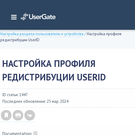
Главная
/
Документация
/
Log Analyzer
/
Log Analyzer 7.x Руководство администратора
/
Интерфейс командной строки
/
Настройка раздела пользователи и устройства
/
Настройка профиля
редистрибуции UserID
НАСТРОЙКА ПРОФИЛЯ
РЕДИСТРИБУЦИИ USERID
ID статьи: 1447
Последнее обновление: 25 мар, 2024
Documentation: