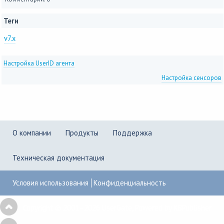
Теги
v7.x
Настройка UserID агента
Настройка сенсоров
О компании
Продукты
Поддержка
Техническая документация
Условия использования
Конфиденциальность
Copyright © 2001–2026
UserGate
,
Powered by KBPublisher