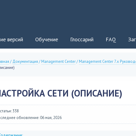
ие версий
Обучение
Глоссарий
FAQ
Заг
авная
/
Документация
/
Management Center
/
Management Center 7.x Руковод
писание)
НАСТРОЙКА СЕТИ (ОПИСАНИЕ)
 статьи: 338
следнее обновление: 06 мая, 2026
Содержание: