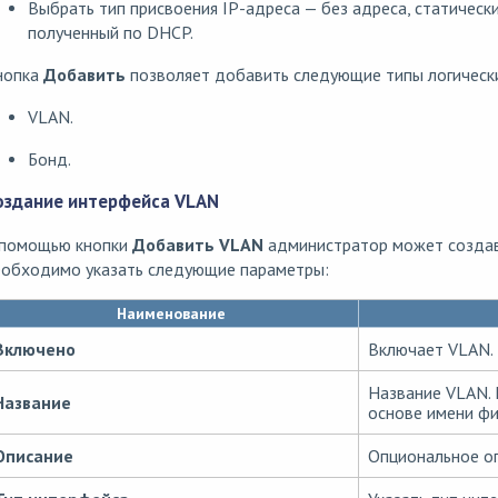
Выбрать тип присвоения IP-адреса — без адреса, статически
полученный по DHCP.
нопка
Добавить
позволяет добавить следующие типы логическ
VLAN.
Бонд.
оздание интерфейса VLAN
 помощью кнопки
Добавить VLAN
администратор может создав
еобходимо указать следующие параметры:
Наименование
Включено
Включает VLAN.
Название VLAN. 
Название
основе имени фи
Описание
Опциональное оп