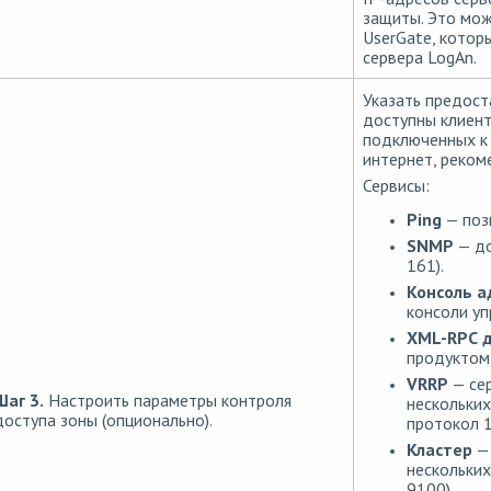
защиты. Это мож
UserGate, котор
сервера LogAn.
Указать предост
доступны клиент
подключенных к 
интернет, реком
Сервисы:
Ping
— поз
SNMP
— до
161).
Консоль 
консоли уп
XML-RPC
д
продуктом 
VRRP
— се
Шаг 3.
Настроить параметры контроля
нескольких
доступа зоны (опционально).
протокол 1
Кластер
— 
нескольких
9100).