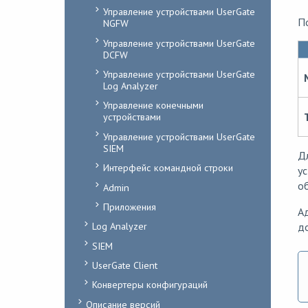
Управление устройствами UserGate
П
NGFW
Управление устройствами UserGate
DCFW
Управление устройствами UserGate
Log Analyzer
Управление конечными
устройствами
Управление устройствами UserGate
SIEM
Д
Интерфейс командной строки
ус
об
Admin
Приложения
Ад
Log Analyzer
д
SIEM
UserGate Client
Конвертеры конфигураций
Описание версий