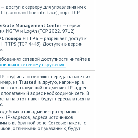
— доступ к серверу для управления им с
I (command line interface), порт TCP
erGate Management Center
— сервис
я NGFW и LogAn (TCP 2022, 9712).
PC поверх HTTPS
— разрешает доступ к
 HTTPS (TCP 4443). Доступен в версии
е.
бованиях сетевой доступности читайте в
бования к сетевому окружению
.
 IP-спуфинга позволяют передать пакет из
ример, из
Trusted
, в другую, например, в
Для этого атакующий подменяет IP-адрес
едполагаемый адрес необходимой сети. В
веты на этот пакет будут пересылаться на
с.
подобных атак администратор может
ны IP-адресов, адреса источников
мы в выбранной зоне. Сетевые пакеты с
иков, отличными от указанных, будут