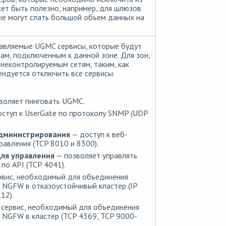
ет быть полезно, например, для шлюзов
ые могут слать большой объем данных на
авляемые UGMC сервисы, которые будут
ам, подключенным к данной зоне. Для зон,
неконтролируемым сетям, таким, как
ендуется отключить все сервисы.
воляет пинговать UGMC.
ступ к UserGate по протоколу SNMP (UDP
администрирования
— доступ к веб-
равления (TCP 8010 и 8300).
ля управления
— позволяет управлять
по API (TCP 4041).
рвис, необходимый для объединения
 NGFW в отказоустойчивый кластер (IP
12).
сервис, необходимый для объединения
 NGFW в кластер (TCP 4369, TCP 9000-