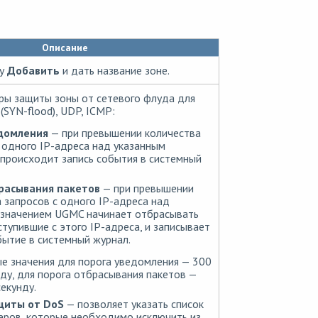
Описание
ку
Добавить
и дать название зоне.
ры защиты зоны от сетевого флуда для
SYN-flood), UDP, ICMP:
домления
— при превышении количества
 одного IP-адреса над указанным
происходит запись события в системный
расывания пакетов
— при превышении
 запросов с одного IP-адреса над
 значением UGMC начинает отбрасывать
ступившие с этого IP-адреса, и записывает
ытие в системный журнал.
 значения для порога уведомления — 300
нду, для порога отбрасывания пакетов —
екунду.
щиты от DoS
— позволяет указать список
еров, которые необходимо исключить из