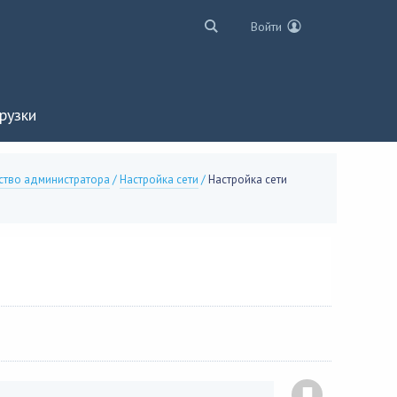
Войти
рузки
ство администратора
/
Настройка сети
/
Настройка сети