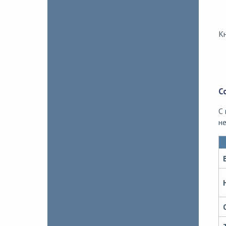
К
С
С
н