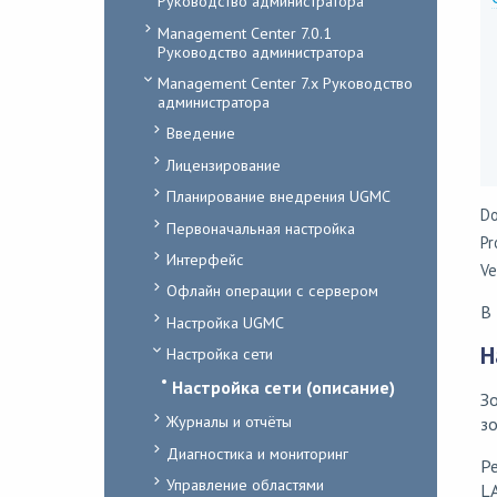
Руководство администратора
Management Center 7.0.1
Руководство администратора
Management Center 7.x Руководство
администратора
Введение
Лицензирование
Планирование внедрения UGMC
Do
Первоначальная настройка
Pr
Интерфейс
Ve
Офлайн операции с сервером
В
Настройка UGMC
Н
Настройка сети
Настройка сети (описание)
З
Журналы и отчёты
зо
Диагностика и мониторинг
Ре
Управление областями
LA