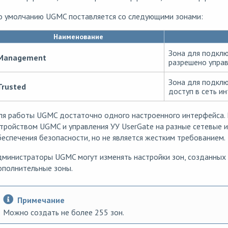
о умолчанию UGMC поставляется со следующими зонами:
Наименование
Зона для подклю
Management
разрешено упра
Зона для подклю
Trusted
доступ в сеть ин
ля работы UGMC достаточно одного настроенного интерфейса. 
тройством UGMC и управления УУ UserGate на разные сетевые
еспечения безопасности, но не является жестким требованием.
министраторы UGMC могут изменять настройки зон, созданных 
ополнительные зоны.
Примечание
Можно создать не более 255 зон.