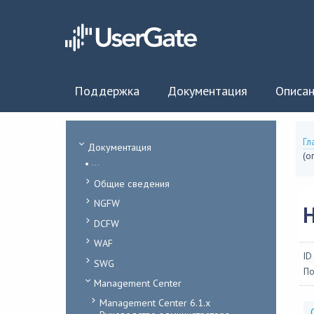
Поддержка
Документация
Описан
Гл
Документация
(о
...
Общие сведения
NGFW
DCFW
WAF
ID
SWG
По
Management Center
Management Center 6.1.x