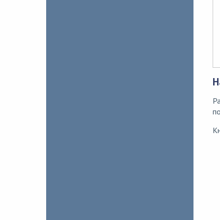
Н
Р
по
К