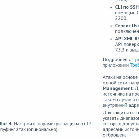
CLI по SSH
помощью CL
2200.
Сервис Us
подключени
API XML R
API поверх
7.3.3 и выш
Подробнее о тре
приложении
Тре
Атаки на основе
одной сети, нап
Management
. 
источника на пр
таком случае от
внутренний адре
Для защиты от 
указать диапазо
Шаг 4.
Настроить параметры защиты от IP-
которых допусти
спуфинг атак (опционально).
адресами источн
отброшены.