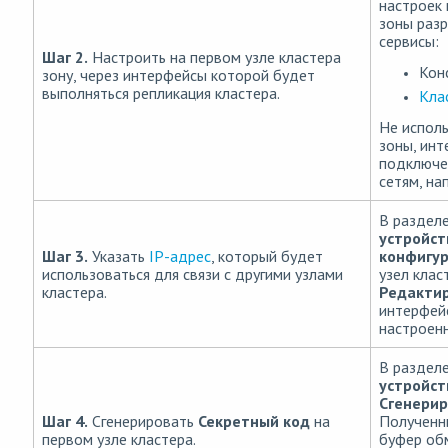
настроек 
зоны раз
сервисы:
Шаг 2.
Настроить на первом узле кластера
Кон
зону, через интерфейсы которой будет
выполняться репликация кластера.
Кла
Не исполь
зоны, ин
подключе
сетям, на
В раздел
устройс
Шаг 3.
Указать
IP-адрес
, который будет
конфигу
использоваться для связи с другими узлами
узел клас
кластера.
Редактир
интерфейс
настроенн
В раздел
устройс
Сгенерир
Шаг 4.
Сгенерировать
Секретный код
на
Полученн
первом узле кластера.
буфер об