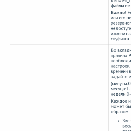
в known_h
файлы не 
Важно!
Е
или его п
резервно
недоступны
изменится
спуфинга.
Во вклад
правила
Р
необходи
настроек.
времени в
задайте е
(минуты:0
месяца:1-
недели:0-
Каждое и
может бы
образом:
Зве
вес