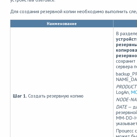
Для создания резервной копии необходимо выполнить сле
Наименование
В раздел
устройст
резервн
копиров
резервно
сохранит
сервера 
backup_
NAME_DAT
PRODUCT
LogAn,
M
Шаг 1.
Создать резервную копию
NODE-N
DATE
— да
резервно
MM-DD-H
указывает
Процесс 
может бы