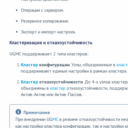
Операции с сервером.
Резервное копирование.
Экспорт и импорт настроек.
Кластеризация и отказоустойчивость
UGMC поддерживает 2 типа кластеров:
Кластер
конфигурации
. Узлы, объединенные в
класт
поддерживают единые настройки в рамках кластера.
Кластер
отказоустойчивости
. До 4-х узлов класте
объединены в
кластер
отказоустойчивости, поддерж
Актив-Актив или Актив-Пассив.
Примечание
При внедрении UG
MC
в режиме отказоустойчивости не
как настройки кластера конфигурации, так и настройки к