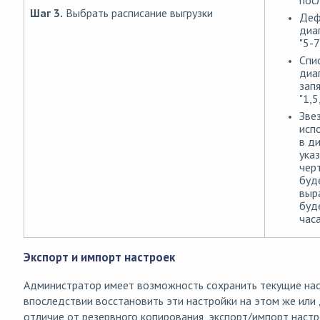
посл
Шаг 3.
Выбрать расписание выгрузки
Деф
диа
"5-7
Спис
диа
зап
"1,5
Зве
исп
в д
ука
черт
буде
выра
буд
часа
Экспорт и импорт настроек
Администратор имеет возможность сохранить текущие на
впоследствии восстановить эти настройки на этом же или
отличие от резервного копирования, экспорт/импорт настр