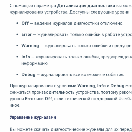
С помощью параметра
Детализация диагностики
вы може
журналирования устройства. Доступны следующие уровни:
Off
— ведение журналов диагностики отключено.
Error
— журналировать только ошибки в работе устро
Warning
— журналировать только ошибки и предупре
Info
— журналировать только ошибки, предупрежден
информацию.
Debug
— журналировать все возможные события.
При журналировании с уровнями
Warning
,
Info
и
Debug
мо
снижаться производительность устройства, поэтому реком
уровни
Error
или
Off
, если технической поддержкой UserG
иное.
Управление журналами
Вы можете скачать диагностические журналы для их перед