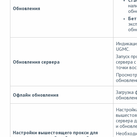
нал
Обновления
обн
Бет
экс
обн
Индикаци
UGMC.
Запуск пр
Обновления сервера
сервера 
точки вос
Просмотр
обновлен
Загрузка 
Офлайн обновления
обновлен
Настройк
вышестоя
сервера д
и обновл
Настройки вышестоящего прокси для
Необходи