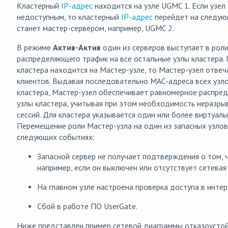
Кластерный
IP-адрес
находится на узле UGMC 1. Если узел
недоступным, то кластерный
IP-адрес
перейдет на следую
станет мастер-сервером, например, UGMC 2.
В режиме
Актив-Актив
один из серверов выступает в роли
распределяющего трафик на все остальные узлы кластера.
кластера находится на Мастер-узле, то Мастер-узел отве
клиентов. Выдавая последовательно MAC-адреса всех узл
кластера, Мастер-узел обеспечивает равномерное распред
узлы кластера, учитывая при этом необходимость неразры
сессий. Для кластера указывается один или более виртуаль
Перемещение роли Мастер-узла на один из запасных узлов
следующих событиях:
Запасной сервер не получает подтверждения о том, ч
например, если он выключен или отсутствует сетевая
На главном узле настроена проверка доступа в интер
Сбой в работе ПО UserGate.
Ниже представлен пример сетевой диаграммы отказоустой