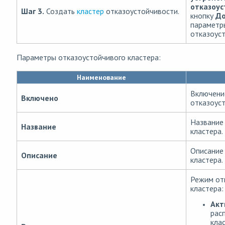
отказоус
Шаг 3.
Создать
кластер
отказоустойчивости.
кнопку
До
параметр
отказоус
Параметры отказоустойчивого кластера:
Наименование
Включени
Включено
отказоуст
Название
Название
кластера.
Описание
Описание
кластера.
Режим от
кластера:
Акт
рас
клас