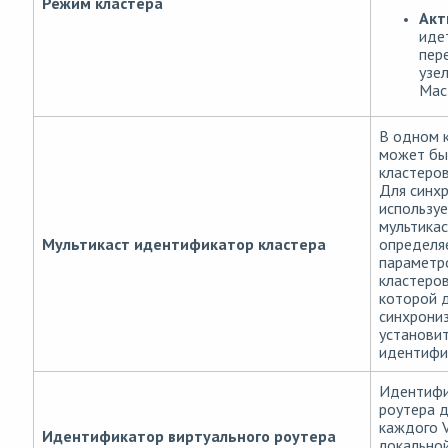
Режим кластера
Акт
иде
пер
узе
Мас
В одном 
может бы
кластеров
Для синхр
использу
мультикас
Мультикаст идентификатор кластера
определя
параметр
кластеров
которой 
синхрониз
установит
идентифи
Идентифи
роутера 
каждого 
Идентификатор виртуального роутера
локальной