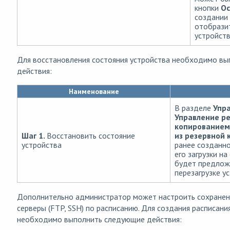
кнопки
Ос
создании
отобрази
устройств
Для восстановления состояния устройства необходимо в
действия:
Наименование
В разделе
Упр
Управление р
копированием
Шаг 1.
Восстановить состояние
из резервной 
устройства
ранее созданно
его загрузки н
будет предложе
перезагрузке у
Дополнительно администратор может настроить сохранен
серверы (FTP, SSH) по расписанию. Для создания расписани
необходимо выполнить следующие действия: