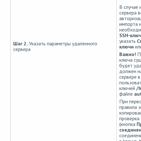
В случае 
сервера 
авторизац
импорта и
необходи
SSH-клю
указать
С
Шаг 2.
Указать параметры удаленного
ключи
ил
сервера
Важно!
П
ключа су
будет уд
должен н
сервере в
пользова
ключей
/
файле
au
При перв
правила э
копирова
проверка
(кнопка
П
соедине
соединени