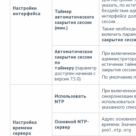
указать, по ист
Настройки
бездействия ад
Таймер
интерфейса
интерфейсе дол
автоматического
сессия.
закрытия сессии
(мин.)
Также необход
включить пара
закрытие сесс
Автоматическое
При включенном
закрытие сессии
администратора
по
истечении тайм
таймеру
(параметр
закрытия сессии
доступен начиная с
По умолчанию п
версии 7.5.0)
При включенном
Использовать
синхронизации 
NTP
использоваться
указанного спис
Адрес основног
Основной NTP-
Настройка
времени. Значе
сервер
времени
pool.ntp.org
сервера