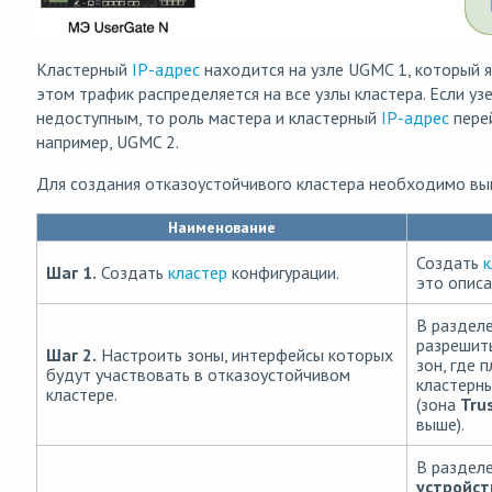
Кластерный
IP-адрес
находится на узле UGMC 1, который я
этом трафик распределяется на все узлы кластера. Если у
недоступным, то роль мастера и кластерный
IP-адрес
пере
например, UGMC 2.
Для создания отказоустойчивого кластера необходимо вы
Наименование
Создать
к
Шаг 1.
Создать
кластер
конфигурации.
это опис
В раздел
разрешит
Шаг 2.
Настроить зоны, интерфейсы которых
зон, где 
будут участвовать в отказоустойчивом
кластерн
кластере.
(зона
Tru
выше).
В раздел
устройс