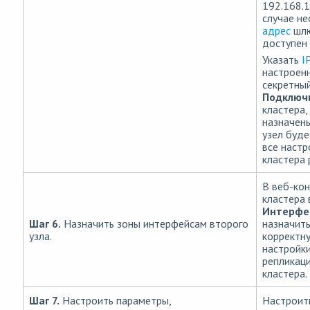
192.168.1
случае н
адрес
шлю
доступен 
Указать
I
настроенн
секретный
Подключ
кластера,
назначены
узел буд
все настр
кластера 
В веб-кон
кластера
Интерфе
Шаг 6.
Назначить зоны интерфейсам второго
назначит
узла.
корректну
настройки
репликаци
кластера.
Шаг 7.
Настроить параметры,
Настроит