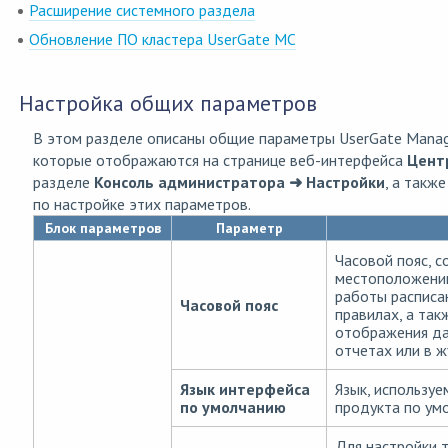
Расширение системного раздела
Обновление ПО кластера UserGate MC
Настройка общих параметров
В этом разделе описаны общие параметры UserGate Manag
которые отображаются на странице веб-интерфейса
Цент
разделе
Консоль администратора
➜ Настройки
, а такж
по настройке этих параметров.
Блок параметров
Параметр
Часовой пояс, 
местоположению
работы расписа
Часовой пояс
правилах, а так
отображения да
отчетах или в 
Язык интерфейса
Язык, использу
по умолчанию
продукта по ум
Для настройки 