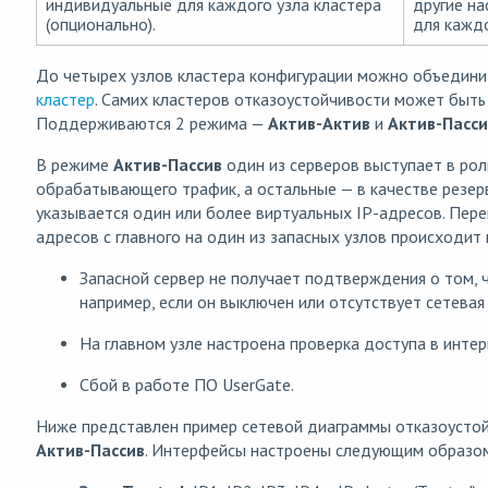
индивидуальные для каждого узла кластера
другие на
(опционально).
для каждо
До четырех узлов кластера конфигурации можно объедини
кластер
. Самих кластеров отказоустойчивости может быть 
Поддерживаются 2 режима —
Актив-Актив
и
Актив-Пасси
В режиме
Актив-Пассив
один из серверов выступает в рол
обрабатывающего трафик, а остальные — в качестве резер
указывается один или более виртуальных IP-адресов. Пер
адресов с главного на один из запасных узлов происходит
Запасной сервер не получает подтверждения о том, ч
например, если он выключен или отсутствует сетевая
На главном узле настроена проверка доступа в интер
Сбой в работе ПО UserGate.
Ниже представлен пример сетевой диаграммы отказоустой
Актив-Пассив
. Интерфейсы настроены следующим образо