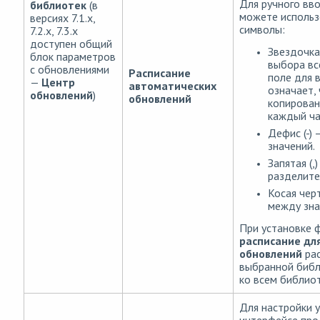
Для ручного вв
библиотек
(в
можете исполь
версиях 7.1.x,
символы:
7.2.x, 7.3.x
доступен общий
Звездочка 
блок параметров
выбора вс
с обновлениями
Расписание
поле для 
—
Центр
автоматических
означает,
обновлений
)
обновлений
копирован
каждый ча
Дефис (-) 
значений.
Запятая (,
разделите
Косая черт
между зна
При установке
расписание для
обновлений
рас
выбранной библ
ко всем библиот
Для настройки у