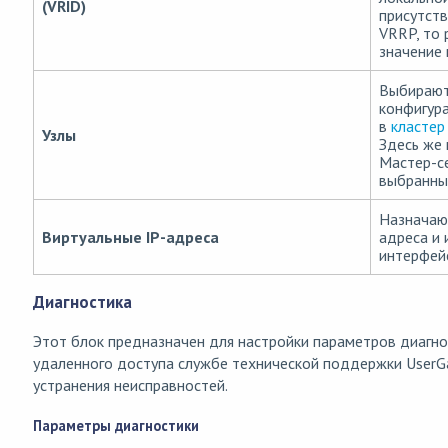
(VRID)
присутст
VRRP, то 
значение 
Выбирают
конфигур
в
кластер
Узлы
Здесь же
Мастер-с
выбранны
Назначаю
Виртуальные IP-адреса
адреса и 
интерфейс
Диагностика
Этот блок предназначен для настройки параметров диагно
удаленного доступа службе технической поддержки UserGa
устранения неисправностей.
Параметры диагностики