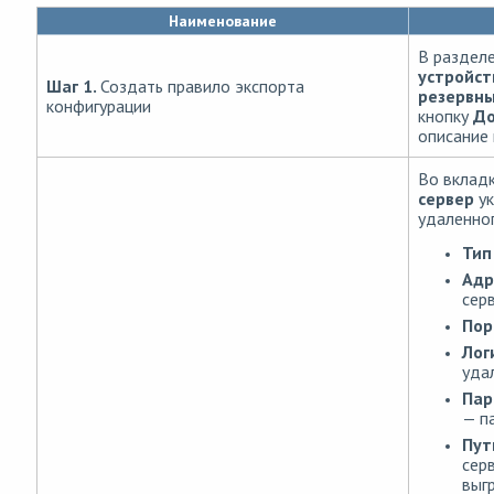
Наименование
В раздел
устройст
Шаг 1.
Создать правило экспорта
резервн
конфигурации
кнопку
До
описание 
Во вклад
сервер
ук
удаленног
Тип
Адр
серв
Пор
Лог
уда
Пар
— п
Пут
сер
выг