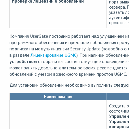
проверки лицензий и обновлений
порт выш
сервера.
указать л
аутентиф
прокси-се
Компания UserGate постоянно работает над улучшением ка
программного обеспечения и предлагает обновления прод
подписки на модуль лицензии Security Update (подробно о
в разделе
Лицензирование UGMC
). При наличии обновлени
устройством
отобразится соответствующее оповещение. 
может занять довольно длительное время, рекомендуется 
обновлений с учетом возможного времени простоя UGMC.
Для установки обновлений необходимо выполнить следую
Наименование
Создать 
состояни
Управлен
Управле
копиров