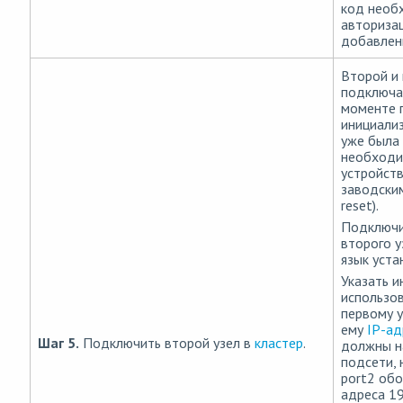
код необ
авторизац
добавлен
Второй и
подключа
моменте 
инициализ
уже была 
необходи
устройств
заводским
reset).
Подключи
второго у
язык уста
Указать и
использо
первому у
ему
IP-ад
Шаг 5.
Подключить второй узел в
кластер
.
должны н
подсети, 
port2 обо
адреса 19