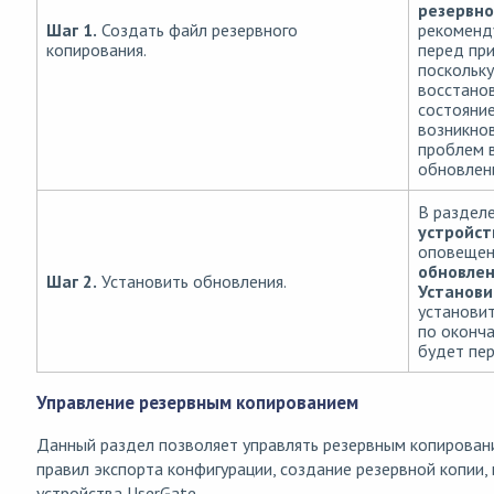
резервно
Шаг 1.
Создать файл резервного
рекоменд
копирования.
перед пр
поскольку
восстано
состояние
возникно
проблем 
обновлен
В раздел
устройс
оповеще
обновле
Шаг 2.
Установить обновления.
Установи
установит
по оконч
будет пер
Управление резервным копированием
Данный раздел позволяет управлять резервным копировани
правил экспорта конфигурации, создание резервной копии,
устройства UserGate.