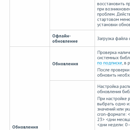
восстановить 
при возникнове
проблем. Дейст
стартовом меню
установки обно
Офлайн-
Загрузка файла
обновление
Проверка налич
системных библ
по подписке
, в
Обновления
После проверки
обновить необ
Настройка расп
обновления биб
При настройке 
выбрать одно и
значений или ук
cron-формате: 
23> <дни месяц
<дни недели: 0–
Обновления