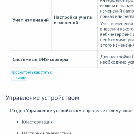
интерфейсе пр
включить парам
изменений (напр
приказ или регл
Настройка учета
Учет изменений
изменений
Учет изменений 
внесении какого
веб-интерфейс 
необходимо ука
этого изменени
Для настройки 
Системные DNS-серверы
необходимо ука
Просмотреть как статью
к началу
Управление устройством
Раздел
Управление устройством
определяет следующие 
Кластеризация.
Настройки диагностики.