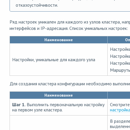
отказоустойчивости.
Ряд настроек уникален для каждого из узлов кластера, нап
интерфейсов и IP-адресация. Список уникальных настроек:
Наименование
Оп
Настройк
Настройк
Настройки, уникальные для каждого узла
Настройк
Маршрут
Для создания кластера конфигурации необходимо выполни
Наименование
Шаг 1.
Выполнить первоначальную настройку
Смотрите
на первом узле кластера.
настройк
В раздел
выделенн