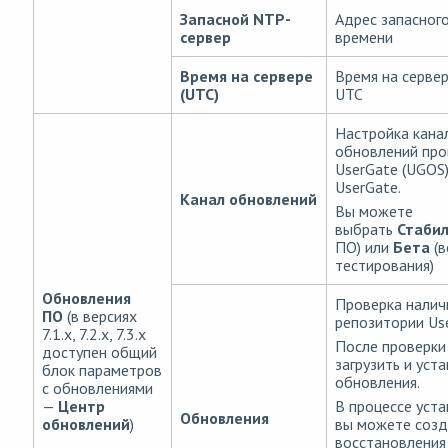
Запасной NTP-
Адрес запасног
сервер
времени
Время на сервере
Время на серве
(UTC)
UTC
Настройка кана
обновлений про
UserGate (UGOS)
UserGate.
Канал обновлений
Вы можете
выбрать
Стаби
ПО) или
Бета
(в
тестирования)
Обновления
Проверка налич
ПО
(в версиях
репозитории Us
7.1.x, 7.2.x, 7.3.x
После проверки
доступен общий
загрузить и уст
блок параметров
обновления.
с обновлениями
—
Центр
В процессе уст
Обновления
обновлений
)
вы можете созд
восстановления