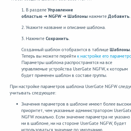
1. В разделе
Управление
областью
➜
NGFW
➜
Шаблоны
нажмите
Добавить
.
2. Укажите название и описание шаблона.
3. Нажмите
Сохранить
.
Созданный шаблон отобразится в таблице
Шаблоны
.
Теперь вы можете перейти
к настройке его параметр
Параметры шаблона распространятся на все
управляемые устройства UserGate NGFW, к которым
будет применен шаблон в составе группы.
При настройке параметров шаблона UserGate NGFW следу
учитывать следующее:
Значения параметров в шаблоне имеют более высок
приоритет, чем указанные администратором UserGat
NGFW локально. Если значение параметра не указано
ни в шаблоне, ни на стороне UserGate NGFW, будет
использоваться значение по умолчанию.