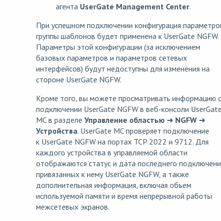
агента
UserGate Management Center
.
При успешном подключении конфигурация параметро
группы шаблонов будет применена к UserGate NGFW.
Параметры этой конфигурации (за исключением
базовых параметров и параметров сетевых
интерфейсов) будут недоступны для изменения на
стороне UserGate NGFW.
Кроме того, вы можете просматривать информацию 
подключении UserGate NGFW в веб-консоли UserGat
MC в разделе
Управление областью
➜
NGFW
➜
Устройства
. UserGate MC проверяет подключение
к UserGate NGFW на портах TCP 2022 и 9712. Для
каждого устройства в управляемой области
отображаются статус и дата последнего подключени
привязанных к нему UserGate NGFW, а также
дополнительная информация, включая объем
используемой памяти и время непрерывной работы
межсетевых экранов.