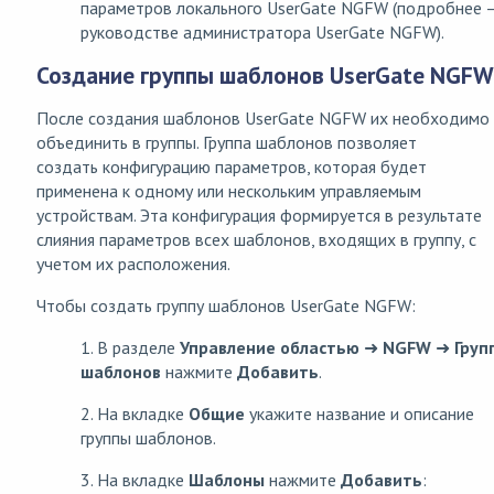
параметров локального UserGate NGFW (подробнее 
руководстве администратора UserGate NGFW).
Создание группы шаблонов UserGate NGFW
После создания шаблонов UserGate NGFW их необходимо
объединить в группы. Группа шаблонов позволяет
создать конфигурацию параметров, которая будет
применена к одному или нескольким управляемым
устройствам. Эта конфигурация формируется в результате
слияния параметров всех шаблонов, входящих в группу, с
учетом их расположения.
Чтобы создать группу шаблонов UserGate NGFW:
1. В разделе
Управление областью
➜
NGFW
➜
Груп
шаблонов
нажмите
Добавить
.
2. На вкладке
Общие
укажите название и описание
группы шаблонов.
3. На вкладке
Шаблоны
нажмите
Добавить
: