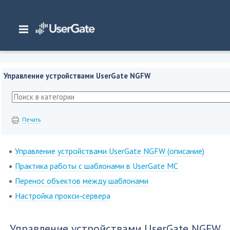
Главная
/
Документация
/
Management Center
/
Management Center 7.x Руководство администратора
/
Управление устройст
NGFW
Управление устройствами UserGate NGFW
Печать
Управление устройствами UserGate NGFW (описание)
Практика работы с шаблонами в UserGate MC
Перенос объектов между шаблонами
Настройка прокси-сервера
Управление устройствами UserGate NGFW