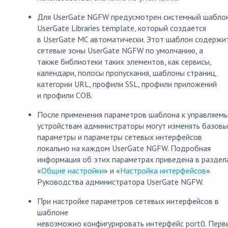
Для UserGate NGFW предусмотрен системный шабло
UserGate Libraries template, который создается
в UserGate MC автоматически. Этот шаблон содержи
сетевые зоны UserGate NGFW по умолчанию, а
также библиотеки таких элементов, как сервисы,
календари, полосы пропускания, шаблоны страниц,
категории URL, профили SSL, профили приложений
и профили СОВ.
После применения параметров шаблона к управляем
устройствам администраторы могут изменять базов
параметры и параметры сетевых интерфейсов
локально на каждом UserGate NGFW. Подробная
информация об этих параметрах приведена в раздел
«
Общие настройки
» и «
Настройка интерфейсов
»
Руководства администратора UserGate NGFW.
При настройке параметров сетевых интерфейсов в
шаблоне
невозможно конфигурировать интерфейс port0. Пер