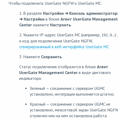
Чтобы подключить UserGate NGFW к UserGate MC:
1. В разделе
Настройки
➜ Консоль администратор
➜ Настройки
в блоке
Агент UserGate Management
Center
нажмите
Настроить
.
2. Укажите IP-адрес UserGate MC (например,
192.0.2
и код для подключения UserGate NGFW,
сгенерированный в веб-интерфейсе UserGate MC
.
3. Нажмите
Сохранить
.
Статус подключения отобразится в блоке
Агент
UserGate Management Center
в виде цветового
индикатора:
Зеленый — соединение с сервером UGMC
установлено, интеграция выполняется штатно.
Красный — соединение с сервером UGMC не
установлено, межсетевой экран UserGate NGF
отключен или на нем остановлена работа