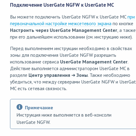
Подключение UserGate NGFW к UserGate MC
Вы можете подключить UserGate NGFW к UserGate MC
при
первоначальной настройке межсетевого экрана
по кнопке
Настроить через UserGate Management Center
, а также
при его дальнейшем использовании (см. инструкцию ниже).
Перед выполнением инструкции необходимо в свойствах
зоны для подключения UserGate NGFW разрешить
использование сервиса
UserGate Management Center
.
Действие выполняется администратором UserGate MC в
разделе
Центр управления
➜
Зоны
. Также необходимо
убедиться, что между серверами UserGate NGFW и UserGa
MC есть сетевая связность.
Примечание
Инструкция ниже выполняется в веб-консоли
UserGate NGFW.