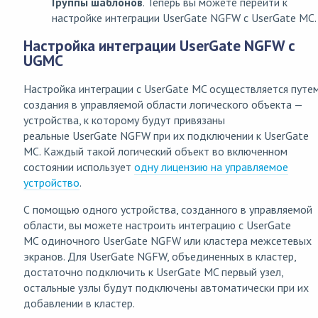
Группы шаблонов
. Теперь вы можете перейти к
настройке интеграции UserGate NGFW с UserGate MC.
Настройка интеграции UserGate NGFW с
UGMC
Настройка интеграции с UserGate MC осуществляется путе
создания в управляемой области логического объекта —
устройства, к которому будут привязаны
реальные UserGate NGFW при их подключении к UserGate
MC. Каждый такой логический объект во включенном
состоянии использует
одну лицензию на управляемое
устройство
.
С помощью одного устройства, созданного в управляемой
области, вы можете настроить интеграцию с UserGate
MC одиночного UserGate NGFW или кластера межсетевых
экранов. Для UserGate NGFW, объединенных в кластер,
достаточно подключить к UserGate MC первый узел,
остальные узлы будут подключены автоматически при их
добавлении в кластер.