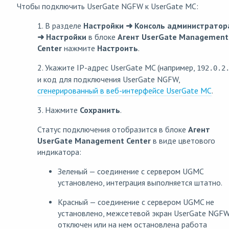
Чтобы подключить UserGate NGFW к UserGate MC:
1. В разделе
Настройки
➜ Консоль администратор
➜ Настройки
в блоке
Агент UserGate Management
Center
нажмите
Настроить
.
2. Укажите IP-адрес UserGate MC (например,
192.0.2
и код для подключения UserGate NGFW,
сгенерированный в веб-интерфейсе UserGate MC
.
3. Нажмите
Сохранить
.
Статус подключения отобразится в блоке
Агент
UserGate Management Center
в виде цветового
индикатора:
Зеленый — соединение с сервером UGMC
установлено, интеграция выполняется штатно.
Красный — соединение с сервером UGMC не
установлено, межсетевой экран UserGate NGF
отключен или на нем остановлена работа