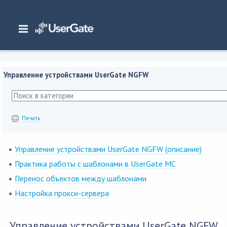
Главная
/
Документация
/
Management Center
/
Management Center 7.x Руководство администратора
/
Управление устройст
NGFW
Управление устройствами UserGate NGFW
Печать
Управление устройствами UserGate NGFW (описание)
Практика работы с шаблонами в UserGate MC
Перенос объектов между шаблонами
Настройка прокси-сервера
Управление устройствами UserGate NGFW