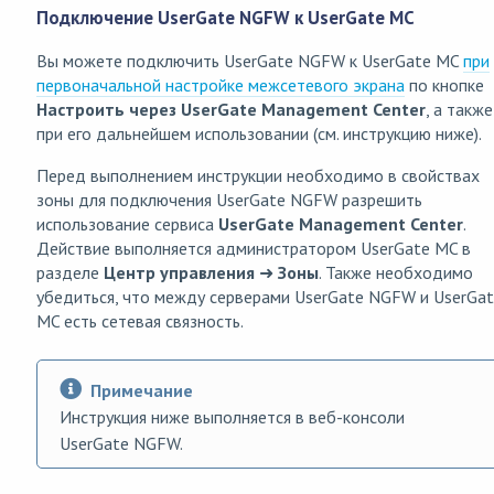
Подключение UserGate NGFW к UserGate MC
Вы можете подключить UserGate NGFW к UserGate MC
при
первоначальной настройке межсетевого экрана
по кнопке
Настроить через UserGate Management Center
, а также
при его дальнейшем использовании (см. инструкцию ниже).
Перед выполнением инструкции необходимо в свойствах
зоны для подключения UserGate NGFW разрешить
использование сервиса
UserGate Management Center
.
Действие выполняется администратором UserGate MC в
разделе
Центр управления
➜
Зоны
. Также необходимо
убедиться, что между серверами UserGate NGFW и UserGa
MC есть сетевая связность.
Примечание
Инструкция ниже выполняется в веб-консоли
UserGate NGFW.