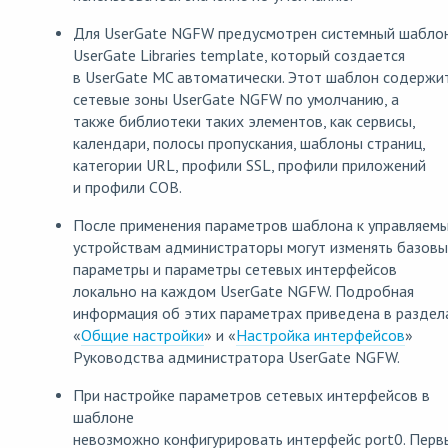
Для UserGate NGFW предусмотрен системный шабло
UserGate Libraries template, который создается
в UserGate MC автоматически. Этот шаблон содержи
сетевые зоны UserGate NGFW по умолчанию, а
также библиотеки таких элементов, как сервисы,
календари, полосы пропускания, шаблоны страниц,
категории URL, профили SSL, профили приложений
и профили СОВ.
После применения параметров шаблона к управляем
устройствам администраторы могут изменять базов
параметры и параметры сетевых интерфейсов
локально на каждом UserGate NGFW. Подробная
информация об этих параметрах приведена в раздел
«
Общие настройки
» и «
Настройка интерфейсов
»
Руководства администратора UserGate NGFW.
При настройке параметров сетевых интерфейсов в
шаблоне
невозможно конфигурировать интерфейс port0. Пер