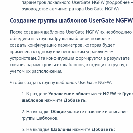
параметров локального UserGate NGFW (подробнее 
руководстве администратора UserGate NGFW).
Создание группы шаблонов UserGate NGFW
После создания шаблонов UserGate NGFW их необходимо
объединить в группы. Группа шаблонов позволяет
создать конфигурацию параметров, которая будет
применена к одному или нескольким управляемым
устройствам. Эта конфигурация формируется в результате
слияния параметров всех шаблонов, входящих в группу, с
учетом их расположения.
Чтобы создать группу шаблонов UserGate NGFW:
1. В разделе
Управление областью
➜
NGFW
➜
Груп
шаблонов
нажмите
Добавить
.
2. На вкладке
Общие
укажите название и описание
группы шаблонов.
3. На вкладке
Шаблоны
нажмите
Добавить
: