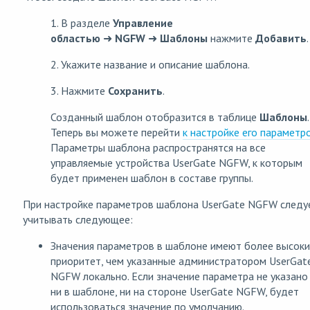
1. В разделе
Управление
областью
➜
NGFW
➜
Шаблоны
нажмите
Добавить
.
2. Укажите название и описание шаблона.
3. Нажмите
Сохранить
.
Созданный шаблон отобразится в таблице
Шаблоны
.
Теперь вы можете перейти
к настройке его параметр
Параметры шаблона распространятся на все
управляемые устройства UserGate NGFW, к которым
будет применен шаблон в составе группы.
При настройке параметров шаблона UserGate NGFW следу
учитывать следующее:
Значения параметров в шаблоне имеют более высок
приоритет, чем указанные администратором UserGat
NGFW локально. Если значение параметра не указано
ни в шаблоне, ни на стороне UserGate NGFW, будет
использоваться значение по умолчанию.