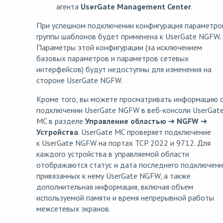
агента
UserGate Management Center
.
При успешном подключении конфигурация параметро
группы шаблонов будет применена к UserGate NGFW.
Параметры этой конфигурации (за исключением
базовых параметров и параметров сетевых
интерфейсов) будут недоступны для изменения на
стороне UserGate NGFW.
Кроме того, вы можете просматривать информацию 
подключении UserGate NGFW в веб-консоли UserGat
MC в разделе
Управление областью
➜
NGFW
➜
Устройства
. UserGate MC проверяет подключение
к UserGate NGFW на портах TCP 2022 и 9712. Для
каждого устройства в управляемой области
отображаются статус и дата последнего подключени
привязанных к нему UserGate NGFW, а также
дополнительная информация, включая объем
используемой памяти и время непрерывной работы
межсетевых экранов.