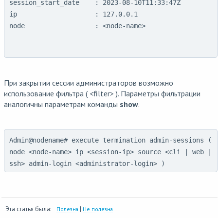
session_start_date    : 2023-08-10T11:33:47Z

ip                    : 127.0.0.1

node                  : <node-name>

При закрытии сессии администраторов возможно
использование фильтра ( <filter> ). Параметры фильтрации
аналогичны параметрам команды
show
.
Admin@nodename# execute termination admin-sessions (
node <node-name> ip <session-ip> source <cli | web |
ssh> admin-login <administrator-login> )
Эта статья была:
|
Полезна
Не полезна