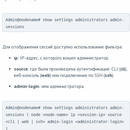
Admin@nodename# show settings administrators admin-
sessions
Для отображения сессий доступно использование фильтра:
ip
: IP-адрес, с которого вошел администратор.
source
: где была произведена аутентификация: CLI (
cli
),
веб-консоль (
web
) или подключение по SSH (
ssh
).
admin-login
: имя администратора.
Admin@nodename# show settings administrators admin-
sessions ( node <node-name> ip <session-ip> source
<cli | web | ssh> admin-login <administrator-login>
)