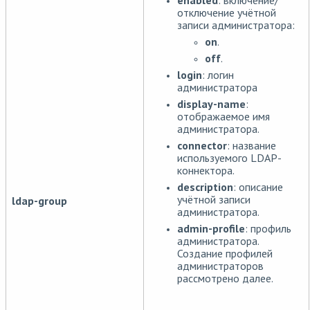
enabled
: включение/
отключение учётной
записи администратора:
on
.
off
.
login
: логин
администратора
display-name
:
отображаемое имя
администратора.
connector
: название
используемого LDAP-
коннектора.
description
: описание
учётной записи
ldap-group
администратора.
admin-profile
: профиль
администратора.
Создание профилей
администраторов
рассмотрено далее.