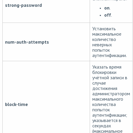
strong-password
on
.
off
.
Установить
максимальное
количество
num-auth-attempts
неверных
попыток
аутентификации.
Указать время
блокировки
учётной записи в
случае
достижения
администратором
максимального
block-time
количества
попыток
аутентификации;
указывается в
секундах
(максимальное