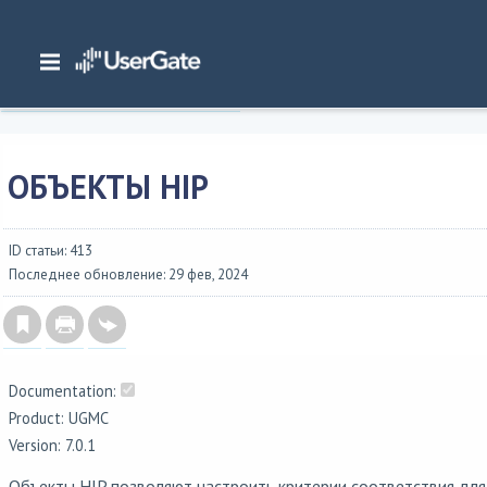
Главная
/
Документация
/
Management Center
/
Management Center 7.0.1 Руководство администратора
/
Управление конечными устройствами
/
Объекты HIP
ОБЪЕКТЫ HIP
ID статьи: 413
Последнее обновление: 29 фев, 2024
Documentation:
Product: UGMC
Version: 7.0.1
Объекты HIP позволяют настроить критерии соответствия для