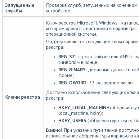
Запущенные
Проверка служб, запущенных на конечном
службы
устройстве.
Ключ реестра Microsoft Windows - каталог,
котором хранятся настройки и параметры
операционной системы.
Поддерживаются следующие типы параме
реестра:
REG_SZ
: строка Unicode или ANSI с 
символом в конце;
REG_BINARY
: двоичные данные в лю
форме;
REG_DWORD
: 32-разрядное число.
Доступно использование следующих ключ
Ключи реестра
реестра:
HKEY_LOCAL_MACHINE
(аббревиатур
local_machine, hklm);
HKEY_USERS
(аббревиатура: users, hk
Важно!
При указании пути также доступно
использование аббревиатуры корневого ка