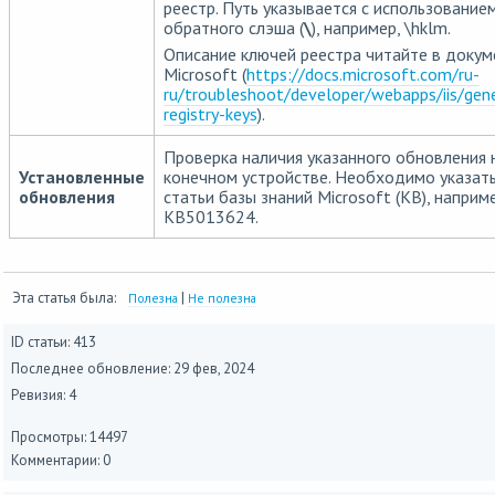
реестр. Путь указывается с использование
обратного слэша (
\
), например, \hklm.
Описание ключей реестра читайте в доку
Microsoft (
https://docs.microsoft.com/ru-
ru/troubleshoot/developer/webapps/iis/gene
registry-keys
).
Проверка наличия указанного обновления 
Установленные
конечном устройстве. Необходимо указат
обновления
статьи базы знаний Microsoft (KB), наприме
KB5013624.
Эта статья была:
|
Полезна
Не полезна
ID статьи: 413
Последнее обновление:
29 фев, 2024
Ревизия: 4
Просмотры: 14497
Комментарии: 0