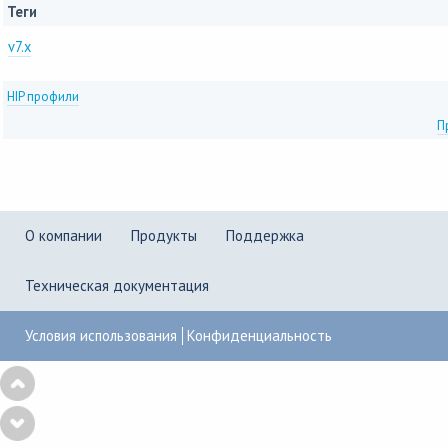
Теги
v7.x
HIP профили
П
О компании
Продукты
Поддержка
Техническая документация
Условия использования
Конфиденциальность
Copyright © 2001–2026
UserGate
,
Powered by KBPublisher