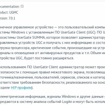
cumentation:
oduct: UGMC
rsion: 7.0.1
онечное управляемое устройство — это пользовательский комп
стемы Windows с установленным ПО UserGate Client (UGC). ПО U
косистемы UserGate SUMMA, которое позволяет администратору
равляемых устройств UGC и получать с них информацию о состоя
грузка процессора, критические события, произошедшие на устр
рналы и оповещения от антивирусных продуктов и т.п. Объем и
тройства UGC, будет постоянно расширяться.
использованием ПО UserGate Client администратор может прои
зопасности с помощью правил межсетевого экрана, позволяющ
точника/назначения, пользователей, сервисов, списков и катего
ответствия требованиям безопасности, реализованного на осн
азделе
HIP профили
).
леметрическая информация, журналы Windows и другие данные 
редаются в систему анализа событий LogAn и могут быть испол