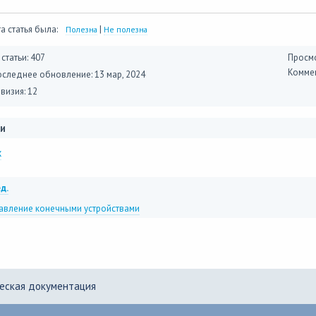
а статья была:
|
Полезна
Не полезна
 статьи: 407
Просмо
Коммен
оследнее обновление:
13 мар, 2024
визия: 12
и
x
д.
авление конечными устройствами
еская документация