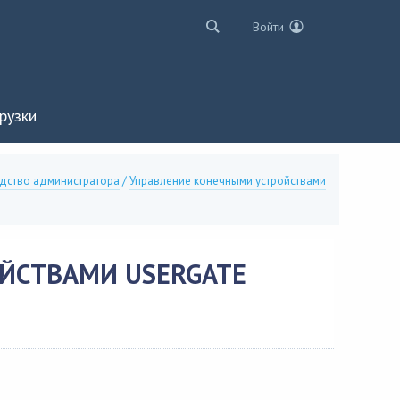
Войти
рузки
одство администратора
/
Управление конечными устройствами
ЙСТВАМИ USERGATE