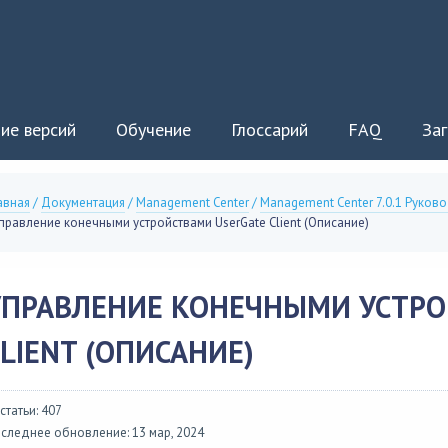
ие версий
Обучение
Глоссарий
FAQ
Заг
авная
/
Документация
/
Management Center
/
Management Center 7.0.1 Руков
правление конечными устройствами UserGate Client (Описание)
УПРАВЛЕНИЕ КОНЕЧНЫМИ УСТРО
LIENT (ОПИСАНИЕ)
 статьи: 407
следнее обновление: 13 мар, 2024