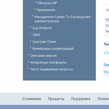
Объекты HIP
Приложения
Эт
Management Center 7.x Руководство
ID
администратора
П
Log Analyzer
Ре
SIEM
UserGate Client
Тег
Конвертеры конфигураций
v7.
Описание версий
Аппаратные платформы
Пре
Часто задаваемые вопросы
Упр
О компании
Продукты
Поддержка
Технич