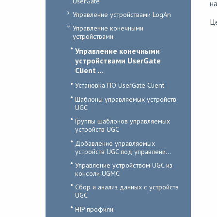
UserGate
на
Управление устройствами LogAn
Ц
Управление конечными
устройствами
Управление конечными
устройствами UserGate
Client ...
Установка ПО UserGate Client
Шаблоны управляемых устройств
UGC
Группы шаблонов управляемых
устройств UGC
Добавление управляемых
устройств UGC под управлени...
Управление устройством UGC из
консоли UGMC
Сбор и анализ данных с устройств
UGC
HIP профили