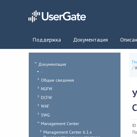
Поддержка
Документация
Описан
Гл
Документация
/
У
...
Общие сведения
NGFW
DCFW
C
WAF
SWG
Management Center
ID
Management Center 6.1.x
По