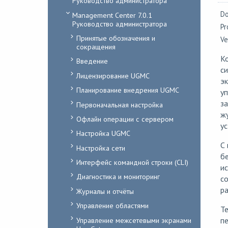
Руководство администратора
Do
Management Center 7.0.1
Руководство администратора
Pr
Принятые обозначения и
Ve
сокращения
К
Введение
си
Лицензирование UGMC
э
Планирование внедрения UGMC
уп
за
Первоначальная настройка
жу
Офлайн операции с сервером
ус
Настройка UGMC
С 
Настройка сети
бе
Интерфейс командной строки (CLI)
ис
Диагностика и мониторинг
со
р
Журналы и отчёты
Управление областями
Те
Управление межсетевыми экранами
пе