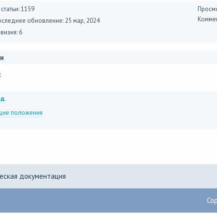
 статьи: 1159
Просмо
Коммен
оследнее обновление:
25 мар, 2024
визия: 6
и
x
д.
ие положения
еская документация
Co