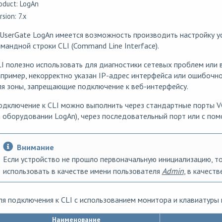
oduct: LogAn
rsion: 7.x
UserGate LogAn имеется возможность производить настройку 
мандной строки CLI (Command Line Interface).
I полезно использовать для диагностики сетевых проблем или в 
пример, некорректно указан IP-адрес интерфейса или ошибочн
я зоны, запрещающие подключение к веб-интерфейсу.
дключение к CLI можно выполнить через стандартные порты VG
 оборудовании LogAn), через последовательный порт или с пом
Внимание
Если устройство не прошло первоначальную инициализацию, т
использовать в качестве имени пользователя
Admin
, в качест
я подключения к CLI с использованием монитора и клавиатур
Наименование