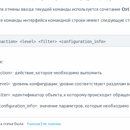
ля отмены ввода текущей команды используется сочетание
Ctrl
се команды интерфейса командной строки имеют следующую стр
<action> <level> <filter> <configuration_info>
е:
ction>: действие, которое необходимо выполнить.
evel>: уровень конфигурации; уровни соответствуют разделам 
ilter>: идентификатор объекта, к которому происходит обращен
onfiguration_info>: значение параметров, которые необходимо п
а статья была:
|
Полезна
Не полезна