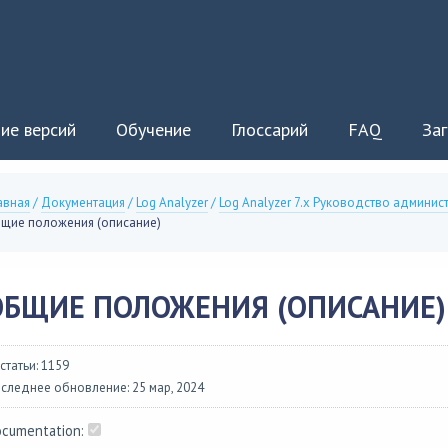
ие версий
Обучение
Глоссарий
FAQ
Заг
авная
/
Документация
/
Log Analyzer
/
Log Analyzer 7.x Руководство админис
щие положения (описание)
ОБЩИЕ ПОЛОЖЕНИЯ (ОПИСАНИЕ)
 статьи: 1159
следнее обновление: 25 мар, 2024
cumentation: