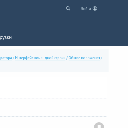
Войти
рузки
тратора
/
Интерфейс командной строки
/
Общие положения
/