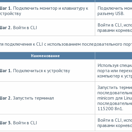
Шаг 1.
Подключить монитор и клавиатуру к
Подключить мони
устройству
разъему USB.
Войти в CLI, исп
Шаг 2.
Войти в CLI
правами корнево
ля подключения к CLI с использованием последовательного по
Наименование
Используя специ
Шаг 1.
Подключиться к устройству
порта или перех
компьютер к уст
Запустить терми
последовательны
Шаг 2.
Запустить терминал
minicom для Lin
последовательны
115200 8n1.
Войти в CLI, исп
Шаг 3.
Войти в CLI
правами корнево