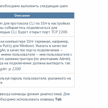
 необходимо выполнить следующие шаги:
Описание
п для протокола CLI по SSH в настройках
 вы собираетесь подключаться для
мощью CLI. Будет открыт порт TCP 2200.
я на компьютере SSH-терминал, например,
и Putty для Windows. Указать в качестве
gAn, в качестве порта подключения —
е имени пользователя — имя пользователя с
го администратора (по умолчанию Admin).
да на подключение должна выглядеть так:
gAn -p 2200
ользуя пароль пользователя, указанного на
е.
ввода команды (режим диагностики). Для
обходимо использовать клавишу
Tab
.