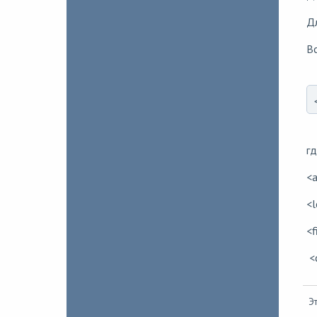
Д
В
гд
<a
<l
<f
<c
Эт