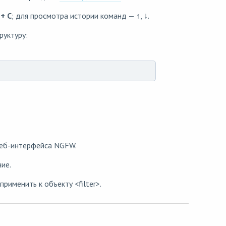
 + C
; для просмотра истории команд — ↑, ↓.
уктуру:
веб-интерфейса NGFW.
ие.
рименить к объекту <filter>.