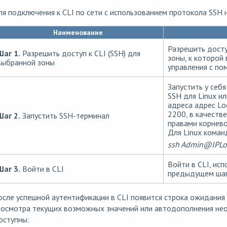
я подключения к CLI по сети с использованием протокола SSH
Наименование
Разрешить досту
Шаг 1.
Разрешить доступ к CLI (SSH) для
зоны, к которой
выбранной зоны
управления с по
Запустить у себ
SSH для Linux ил
адреса адрес Lo
2200, в качеств
Шаг 2.
Запустить SSH-терминал
правами корнево
Для Linux коман
ssh Admin@IPLo
Войти в CLI, исп
Шаг 3.
Войти в CLI
предыдущем шаг
сле успешной аутентификации в CLI появится строка ожидания 
росмотра текущих возможных значений или автодополнения не
оступны: