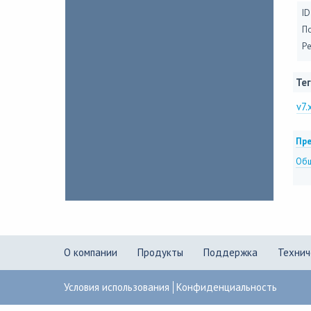
ID
П
Ре
Тег
v7.
Пре
Общ
О компании
Продукты
Поддержка
Технич
Условия использования
Конфиденциальность