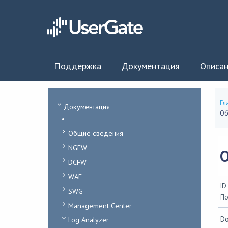
Поддержка
Документация
Описан
Гл
Документация
Об
...
Общие сведения
NGFW
DCFW
WAF
ID
SWG
По
Management Center
Do
Log Analyzer