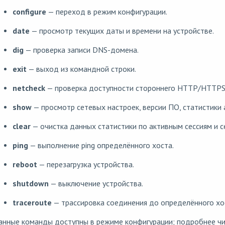
configure
— переход в режим конфигурации.
date
— просмотр текущих даты и времени на устройстве.
dig
— проверка записи DNS-домена.
exit
— выход из командной строки.
netcheck
— проверка доступности стороннего HTTP/HTTPS
show
— просмотр сетевых настроек, версии ПО, статистики 
clear
— очистка данных статистики по активным сессиям и 
ping
— выполнение ping определённого хоста.
reboot
— перезагрузка устройства.
shutdown
— выключение устройства.
traceroute
— трассировка соединения до определённого хо
анные команды доступны в режиме конфигурации; подробнее чи