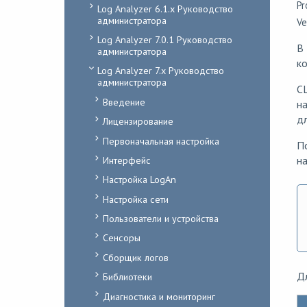
Pr
Log Analyzer 6.1.x Руководство
администратора
Ve
Log Analyzer 7.0.1 Руководство
В 
администратора
ко
Log Analyzer 7.x Руководство
администратора
CL
Введение
на
дл
Лицензирование
Первоначальная настройка
По
Интерфейс
на
Настройка LogAn
Настройка сети
Пользователи и устройства
Сенсоры
Сборщик логов
Дл
Библиотеки
Диагностика и мониторинг