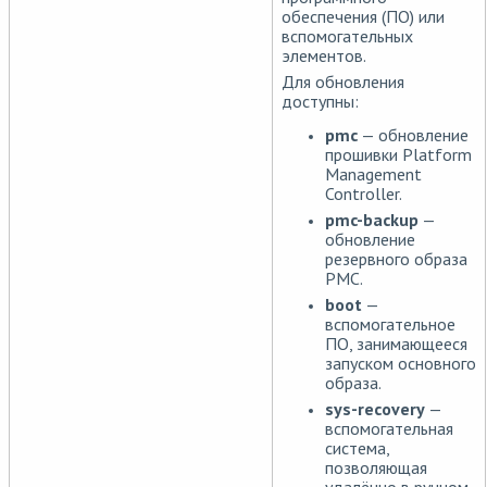
обеспечения (ПО) или
вспомогательных
элементов.
Для обновления
доступны:
pmc
— обновление
прошивки Platform
Management
Controller.
pmc-backup
—
обновление
резервного образа
PMC.
boot
—
вспомогательное
ПО, занимающееся
запуском основного
образа.
sys-recovery
—
вспомогательная
система,
позволяющая
удалённо в ручном