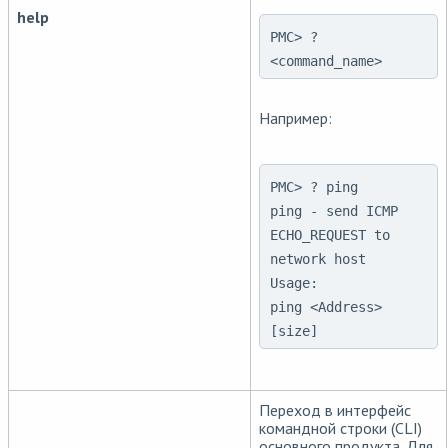
help
PMC> ?
<command_name>
Например:
PMC> ? ping

ping - send ICMP 
ECHO_REQUEST to 
network host

Usage:

ping <Address> 
[size]
Переход в интерфейс
командной строки (CLI)
основного продукта. Для