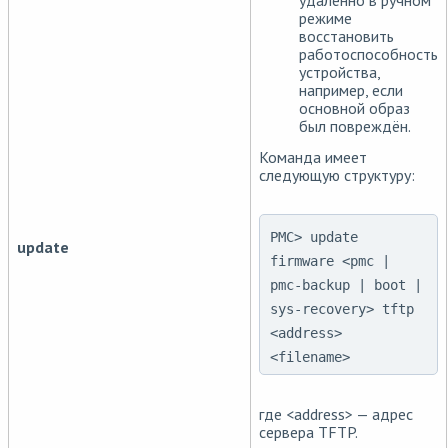
режиме
восстановить
работоспособность
устройства,
например, если
основной образ
был повреждён.
Команда имеет
следующую структуру:
PMC> update
update
firmware <pmc |
pmc-backup | boot |
sys-recovery> tftp
<address>
<filename>
где <address> — адрес
сервера TFTP.