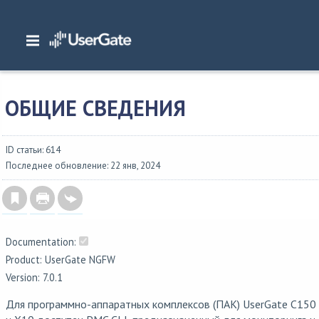
Главная
/
Документация
/
NGFW
/
NGFW 7.0.1 Руководство администратора
Platform Management Controller Command Line Interface
/
Общие сведения
ОБЩИЕ СВЕДЕНИЯ
ID статьи: 614
Последнее обновление: 22 янв, 2024
Documentation:
Product: UserGate NGFW
Version: 7.0.1
Для программно-аппаратных комплексов (ПАК) UserGate C150