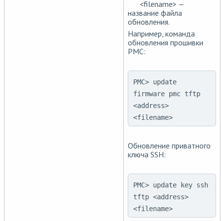
<filename> —
название файла
обновления.
Например, команда
обновления прошивки
PMC:
PMC> update
firmware pmc tftp
<address>
<filename>
Обновление приватного
ключа SSH:
PMC> update key ssh
tftp <address>
<filename>