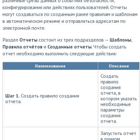
различные срезы данных о событиях безопасности,
конфигурирования или действиях пользователей. Отчеты
могут создаваться по созданным ранее правилам и шаблонам
в автоматическом режиме и отправляться адресатам по
электронной почте.
Раздел
Отчеты
состоит из трех подразделов —
Шаблоны
,
Правила отчётов
и
Созданные отчеты
. Чтобы создать
отчет необходимо выполнить следующие действия:
Наименование
Описание
Создать
правило
создания
отчета, в
Шаг 1.
Создать правило создания
котором указать
отчета.
необходимые
параметры
создания
отчета.
Запустить отчет
в ручном