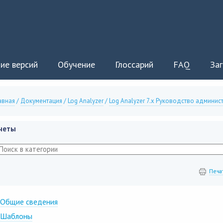
ие версий
Обучение
Глоссарий
FAQ
Заг
авная
/
Документация
/
Log Analyzer
/
Log Analyzer 7.x Руководство админис
четы
Печа
Общие сведения
Шаблоны