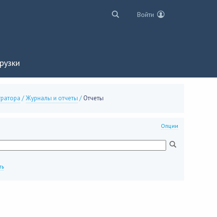
Войти
рузки
тратора
/
Журналы и отчеты
/
Отчеты
Опции
ть