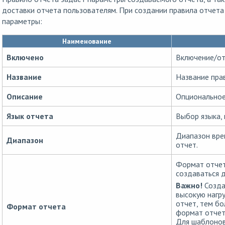
доставки отчета пользователям. При создании правила отчет
параметры:
Наименование
Включено
Включение/от
Название
Название пра
Описание
Опциональное
Язык отчета
Выбор языка, 
Диапазон вре
Диапазон
отчет.
Формат отчет
создаваться 
Важно!
Созда
высокую нагру
отчет, тем бо
Формат отчета
формат отчет
Для шаблоно