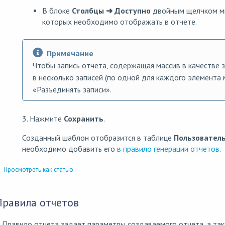
В блоке
Столбцы ➜ Доступно
двойным щелчком мы
которых необходимо отображать в отчете.
Примечание
Чтобы запись отчета, содержащая массив в качестве 
в несколько записей (по одной для каждого элемента 
«Разъединять записи».
3. Нажмите
Сохранить
.
Созданный шаблон отобразится в таблице
Пользовател
необходимо добавить его
в правило генерации отчетов
.
Просмотреть как статью
Правила отчетов
Правило отчета задает параметры создаваемого отчета, а так