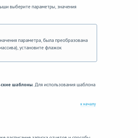
ши выберите параметры, значения
значения параметра, была преобразована
массива), установите флажок
ьские шаблоны
. Для использования шаблона
к началу
же расписание запуска отчетов и способы