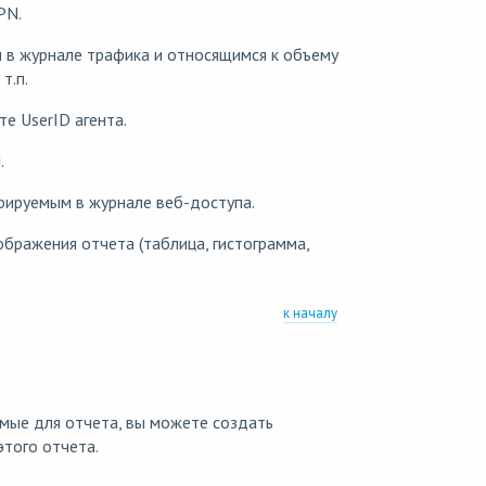
PN.
 в журнале трафика и относящимся к объему
т.п.
е UserID агента.
.
рируемым в журнале веб-доступа.
бражения отчета (таблица, гистограмма,
к началу
мые для отчета, вы можете создать
этого отчета.