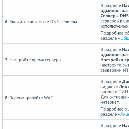
В разделе
На
администрат
Серверы DNS
серверов ваше
6.
Укажите системные DNS-серверы
используемых 
Подробнее об
разделе «
Общ
В разделе
На
администрат
7.
Настройте время сервера
Настройка в
настройте си
серверами NT
В разделе
Да
виджете
Лиц
введите ПИН-
Для активаци
8.
Зарегистрируйте WAF
интернет.
Подробнее о 
разделе «
Лиц
В разделе
На