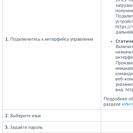
загрузк
получен
Подключ
устройс
https:/
дальней
1.
Подключитесь к интерфейсу управления
Статиче
Включит
назначь
интерф
Произве
инициал
командн
веб-кон
указанн
вид: htt
Подробнее об
разделе «
Инт
2.
Выберите язык
3.
Задайте пароль