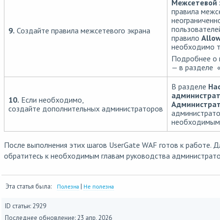
Межсетевой 
правила межсе
неограниченно
пользователе
9.
Создайте правила межсетевого экрана
правило
Allow
необходимо т
Подробнее о 
— в разделе 
В разделе
На
администрат
10.
Если необходимо,
Администра
создайте дополнительных администраторов
администрато
необходимыми
После выполнения этих шагов UserGate WAF готов к работе. Д
обратитесь к необходимым главам руководства администрато
Эта статья была:
|
Полезна
Не полезна
ID статьи: 2929
Последнее обновление:
23 апр, 2026