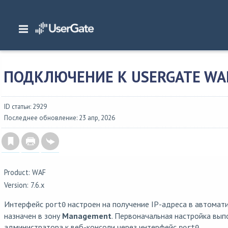
Главная
/
Документация
/
WAF
/
WAF 7.6.x Руководство администратора
/
Пе
Подключение к UserGate WAF
ПОДКЛЮЧЕНИЕ К USERGATE WA
ID статьи: 2929
Последнее обновление: 23 апр, 2026
Product: WAF
Version: 7.6.x
Интерфейс
настроен на получение IP-адреса в автомат
port0
назначен в зону
Management
. Первоначальная настройка вып
администратора к веб-консоли через интерфейс
.
port0