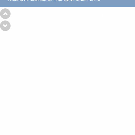
Copyright © 2001–2026
UserGate
,
Powered by KBPublisher