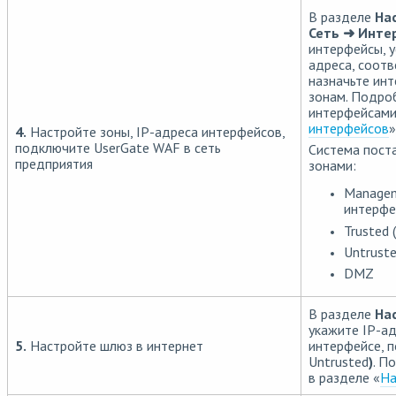
В разделе
На
Сеть ➜ Инте
интерфейсы, у
адреса, соот
назначьте ин
зонам. Подро
интерфейсами
интерфейсов
»
4.
Настройте зоны, IP-адреса интерфейсов,
подключите UserGate WAF в сеть
Система пост
предприятия
зонами:
Managem
интерф
Trusted 
Untruste
DMZ
В разделе
На
укажите IP-ад
5.
Настройте шлюз в интернет
интерфейсе, 
Untrusted
)
. П
в разделе «
На