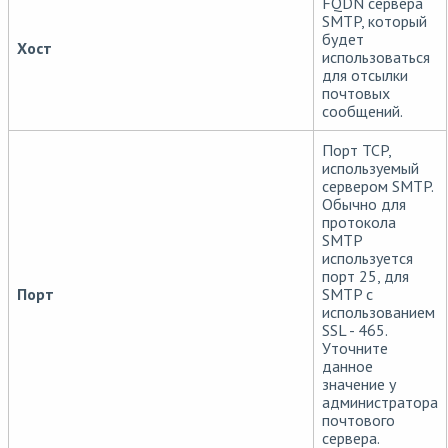
FQDN сервера
SMTP, который
будет
Хост
использоваться
для отсылки
почтовых
сообщений.
Порт TCP,
используемый
сервером SMTP.
Обычно для
протокола
SMTP
используется
порт 25, для
Порт
SMTP с
использованием
SSL - 465.
Уточните
данное
значение у
администратора
почтового
сервера.