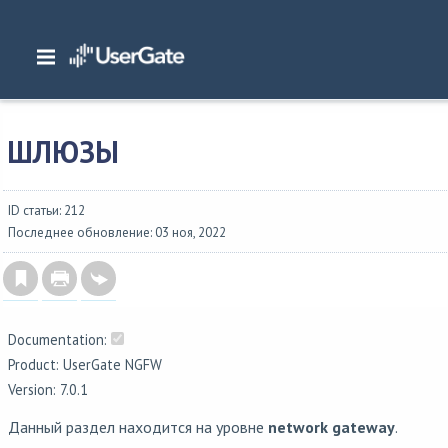
Главная
/
Документация
/
NGFW
/
NGFW 7.0.1 Руководство администратора
Интерфейс командной строки (CLI)
/
Настройки сети
/
Шлюзы
ШЛЮЗЫ
ID статьи: 212
Последнее обновление: 03 ноя, 2022
Documentation:
Product: UserGate NGFW
Version: 7.0.1
Данный раздел находится на уровне
network gateway
.