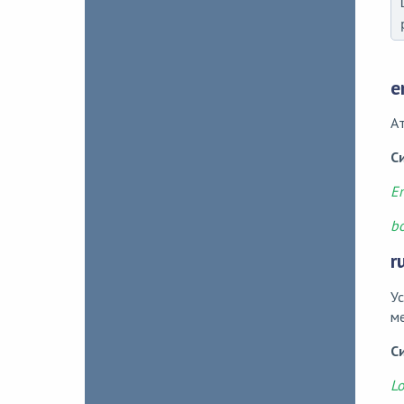
e
Ат
С
En
bo
r
Ус
ме
С
Lo