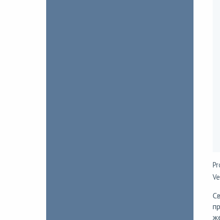
Pr
Ve
Св
пр
же