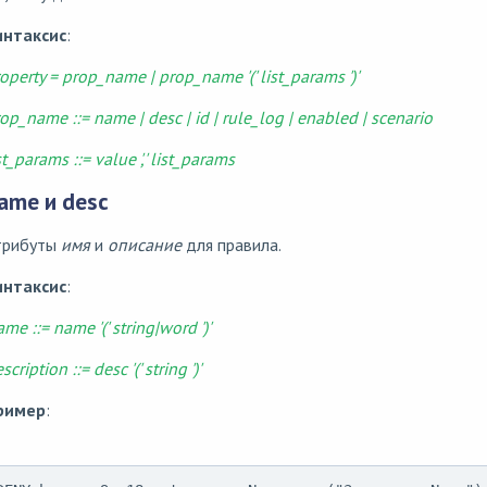
интаксис
:
operty = prop_name | prop_name '(' list_params ')'
op_name ::= name | desc | id | rule_log | enabled | scenario
st_params ::= value ',' list_params
ame и desc
трибуты
имя
и
описание
для правила.
интаксис
:
me ::= name '(' string|word ')'
scription ::= desc '(' string ')'
ример
: