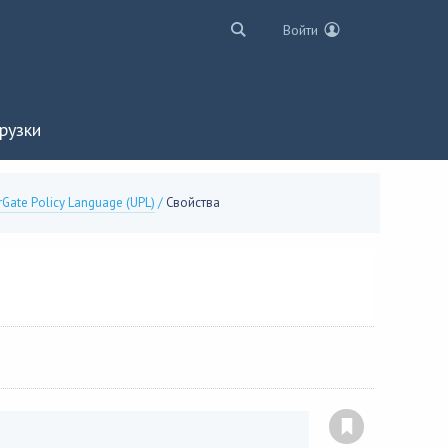
Войти
рузки
rGate Policy Language (UPL)
/
Свойства