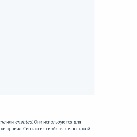
me
или
enabled
. Они используются для
и правил. Синтаксис свойств точно такой