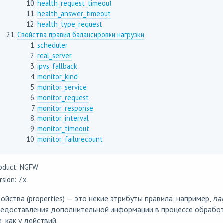
health_request_timeout
health_answer_timeout
health_type_request
Свойства правил балансировки нагрузки
scheduler
real_server
ipvs_fallback
monitor_kind
monitor_service
monitor_request
monitor_response
monitor_interval
monitor_timeout
monitor_failurecount
oduct: NGFW
rsion: 7.x
ойства (properties) — это некие атрибуты правила, например,
na
едоставления дополнительной информации в процессе обработк
, как у действий.