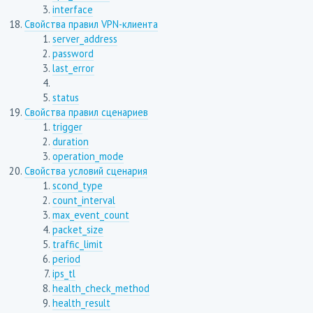
interface
Свойства правил VPN-клиента
server_address
password
last_error
status
Свойства правил сценариев
trigger
duration
operation_mode
Свойства условий сценария
scond_type
count_interval
max_event_count
packet_size
traffic_limit
period
ips_tl
health_check_method
health_result