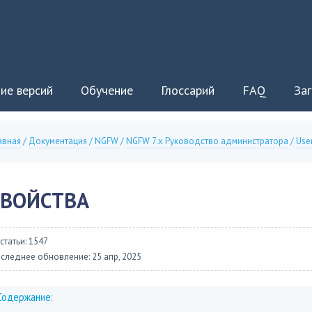
ие версий
Обучение
Глоссарий
FAQ
Заг
авная
/
Документация
/
NGFW
/
NGFW 7.x Руководство администратора
/
Use
СВОЙСТВА
 статьи: 1547
следнее обновление: 25 апр, 2025
Содержание: