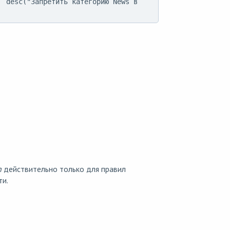
 desc("Запретить категорию News в 
n
действительно только для правил
ти.