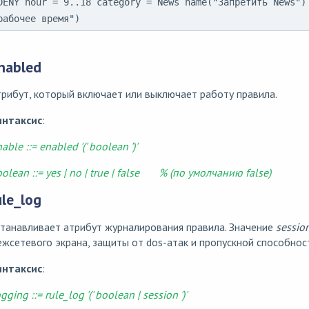
DENY hour = 9..18 category = News name("Запретить News") 
рабочее время")
nabled
рибут, который включает или выключает работу правила.
интаксис
:
able ::= enabled '(' boolean ')'
olean ::= yes | no | true | false % (по умолчанию false)
ule_log
танавливает атрибут журналирования правила. Значение
sessio
жсетевого экрана, защиты от dos-атак и пропускной способнос
интаксис
:
gging ::= rule_log '(' boolean | session ')'