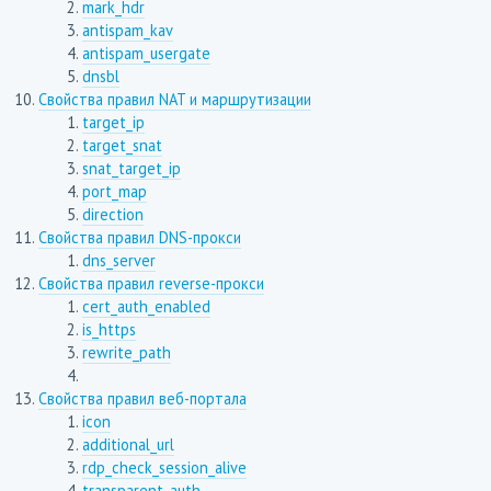
mark_hdr
antispam_kav
antispam_usergate
dnsbl
Свойства правил NAT и маршрутизации
target_ip
target_snat
snat_target_ip
port_map
direction
Свойства правил DNS-прокси
dns_server
Свойства правил reverse-прокси
cert_auth_enabled
is_https
rewrite_path
Свойства правил веб-портала
icon
additional_url
rdp_check_session_alive
transparent_auth