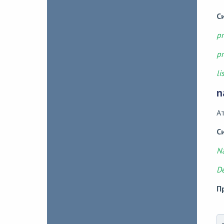
С
pr
pr
li
n
А
С
Na
De
П