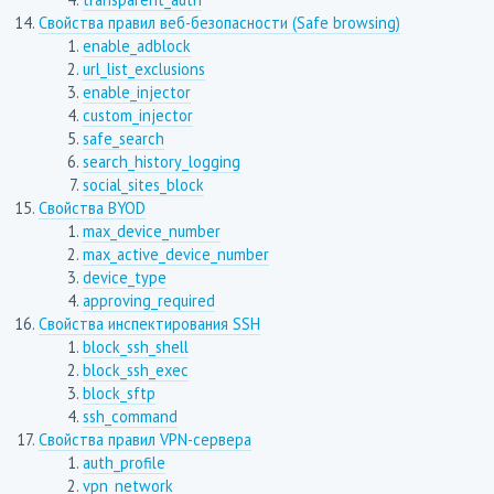
Свойства правил веб-безопасности (Safe browsing)
enable_adblock
url_list_exclusions
enable_injector
custom_injector
safe_search
search_history_logging
social_sites_block
Свойства BYOD
max_device_number
max_active_device_number
device_type
approving_required
Свойства инспектирования SSH
block_ssh_shell
block_ssh_exec
block_sftp
ssh_command
Свойства правил VPN-сервера
auth_profile
vpn_network