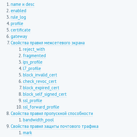
name и desc
enabled
rule_log
profile
certificate
gateway
Свойства правил межсетевого экрана
reject_with
fragmented
ips_profile
l7_profile
block_invalid_cert
check_revoc_cert
block_expired_cert
block_self_signed_cert
ssl_profile
ssl_forward_profile
Свойства правил пропускной способности
bandwidth_pool
Свойства правил защиты почтового трафика
mark