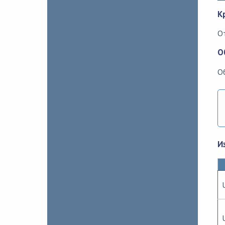
К
О
О
О
И