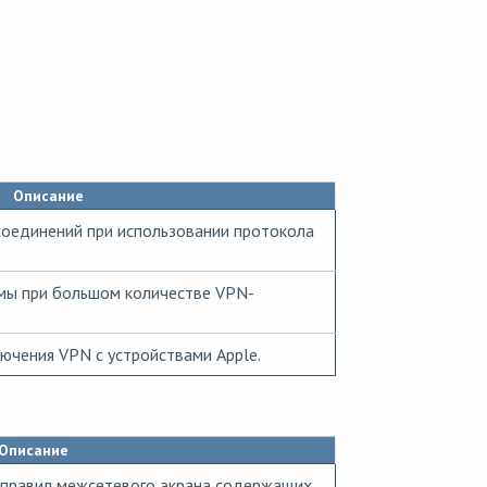
Описание
соединений при использовании протокола
мы при большом количестве VPN-
ючения VPN с устройствами Apple.
Описание
 правил межсетевого экрана,содержащих