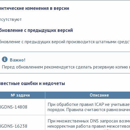
ритические изменения в версии
тсутствуют
бновление с предыдущих версий
бновление с предыдущих версий производится штатными средс
Важно!
Перед обновлением рекомендуется сделать резервную копию 
звестные ошибки и недочеты
№ задачи
Описание
При обработке правил ICAP не учитывае
UGDNS-14808
порядок. Правила считаются равнозначн
При множественных DNS запросах возм
UGDNS-16238
некорректная работа правил межсетево