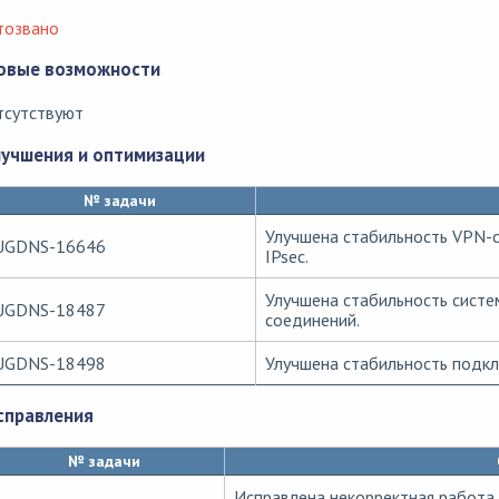
тозвано
овые возможности
тсутствуют
лучшения и оптимизации
№ задачи
Улучшена стабильность VPN-
UGDNS-16646
IPsec.
Улучшена стабильность систе
UGDNS-18487
соединений.
UGDNS-18498
Улучшена стабильность подкл
справления
№ задачи
Исправлена некорректная работа