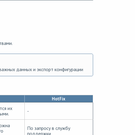
твами.
важных данных и экспорт конфигурации
HotFix
тся их
-
ыми.
ожна
По запросу в службу
го
поддержки