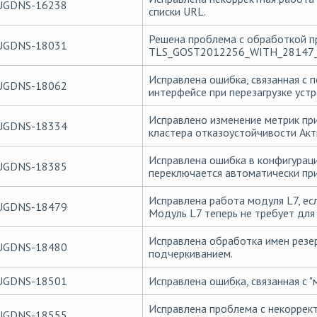
UGDNS-16238
списки URL.
Решена проблема с обработкой 
UGDNS-18031
TLS_GOST2012256_WITH_28147_
Исправлена ошибка, связанная с 
UGDNS-18062
интерфейсе при перезагрузке устр
Исправлено изменение метрик при
UGDNS-18334
кластера отказоустойчивости Акт
Исправлена ошибка в конфигурации
UGDNS-18385
переключается автоматически пр
Исправлена работа модуля L7, если
UGDNS-18479
Модуль L7 теперь не требует для
Исправлена обработка имен резе
UGDNS-18480
подчеркиванием.
UGDNS-18501
Исправлена ошибка, связанная с "
Исправлена проблема с некоррек
UGDNS-18555