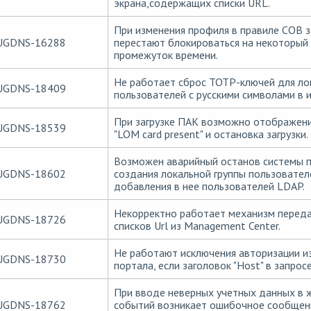
экрана,содержащих списки URL.
При изменения профиля в правиле СОВ 
UGDNS-16288
перестают блокироваться на некоторый
промежуток времени.
Не работает сброс TOTP-ключей для ло
UGDNS-18409
пользователей с русскими символами в 
При загрузке ПАК возможно отображени
UGDNS-18539
"LOM card present" и остановка загрузки.
Возможен аварийный останов системы 
UGDNS-18602
создания локальной группы пользовател
добавления в нее пользователей LDAP.
Некорректно работает механизм перед
UGDNS-18726
списков Url из Management Center.
Не работают исключения авторизации из
UGDNS-18730
портала, если заголовок "Host" в запросе
При вводе неверных учетных данных в 
UGDNS-18762
событий возникает ошибочное сообщен