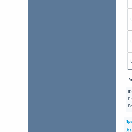
Эт
ID
П
Ре
Пре
Use