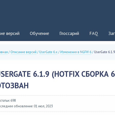
ие версий
Обучение
Глоссарий
FAQ
Заг
авная
/
Описание версий
/
UserGate 6.x
/
Изменения в NGFW 6
/
UserGate 6.1.
SERGATE 6.1.9 (HOTFIX СБОРКА 6
ОТОЗВАН
 статьи: 698
следнее обновление: 01 июл, 2023