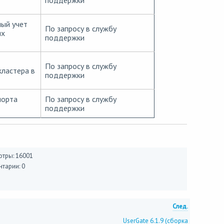
ый учет
По запросу в службу
ых
поддержки
По запросу в службу
кластера в
поддержки
порта
По запросу в службу
поддержки
тры: 16001
тарии: 0
След.
UserGate 6.1.9 (сборка