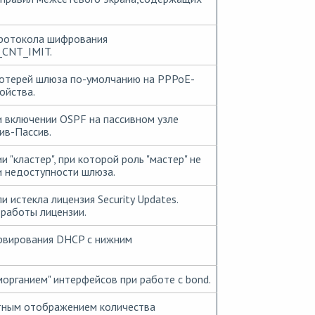
протокола шифрования
CNT_IMIT.
потерей шлюза по-умолчанию на PPPoE-
ойства.
 включении OSPF на пассивном узле
ив-Пассив.
 "кластер", при которой роль "мастер" не
и недоступности шлюза.
 истекла лицензия Security Updates.
 работы лицензии.
рвирования DHCP с нижним
морганием" интерфейсов при работе с bond.
тным отображением количества