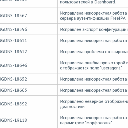
пользователей в Dashboard.
Исправлена некорректная работа 
UGDNS-18567
сервера аутентификации FreeIPA.
UGDNS-18596
Исправлен экспорт конфигурации 
UGDNS-18611
Исправлена некорректная работа
UGDNS-18612
Исправлена проблема с кэширова
Исправлена ошибка при которой в
UGDNS-18646
отображается поле "useragent".
UGDNS-18652
Исправлена некорректная работа
UGDNS-18663
Исправлена некорректная работа 
Исправлено неверное отображени
UGDNS-18892
диагностики.
Исправлена некорректная работа 
UGDNS-19118
параметром "морфология".