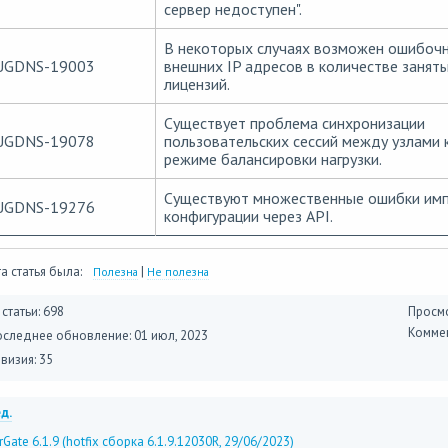
сервер недоступен".
В некоторых случаях возможен ошибочн
UGDNS-19003
внешних IP адресов в количестве занят
лицензий.
Существует проблема синхронизации
UGDNS-19078
пользовательских сессий между узлами 
режиме балансировки нагрузки.
Существуют множественные ошибки им
UGDNS-19276
конфигурации через API.
а статья была:
|
Полезна
Не полезна
 статьи: 698
Просмо
Коммен
оследнее обновление:
01 июл, 2023
визия: 35
д.
rGate 6.1.9 (hotfix сборка 6.1.9.12030R, 29/06/2023)