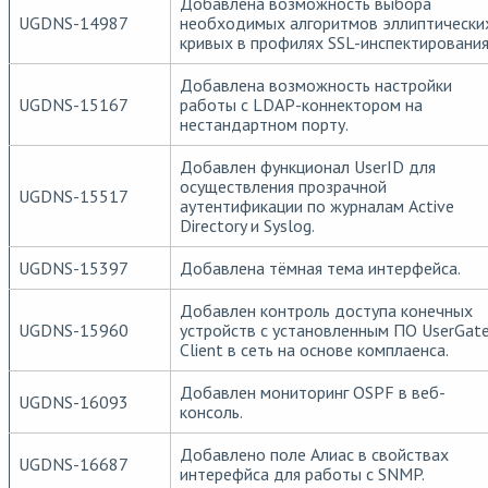
Добавлена возможность выбора
UGDNS-14987
необходимых алгоритмов эллиптически
кривых в профилях SSL-инспектирования
Добавлена возможность настройки
UGDNS-15167
работы с LDAP-коннектором на
нестандартном порту.
Добавлен функционал UserID для
осуществления прозрачной
UGDNS-15517
аутентификации по журналам Active
Directory и Syslog.
UGDNS-15397
Добавлена тёмная тема интерфейса.
Добавлен контроль доступа конечных
UGDNS-15960
устройств с установленным ПО UserGat
Client в сеть на основе комплаенса.
Добавлен мониторинг OSPF в веб-
UGDNS-16093
консоль.
Добавлено поле Алиас в свойствах
UGDNS-16687
интерефйса для работы с SNMP.