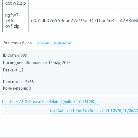
qcow2.zip
ngfw7-
x86-
d0a1db076559eae27e39ac437f0ac364
A2B86B
ovf.zip
Эта статья была:
|
Полезна
Не полезна
ID статьи: 998
Последнее обновление:
13 мар, 2025
Ревизия: 12
Просмотры: 2536
Комментарии: 0
UserGate 7.1.0 Release Candidate 2(build 7.1.0.1612RC,...
UserGate 7.0.1 (hotfix сборка 7.0.1.1052R, 10/06/2