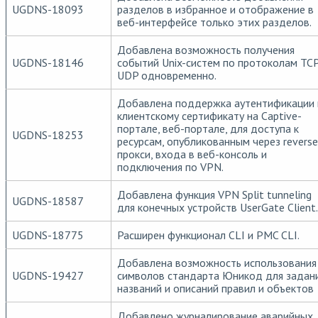
UGDNS-18093
разделов в избранное и отображение в
веб-интерфейсе только этих разделов.
Добавлена возможность получения
UGDNS-18146
событий Unix-систем по протоколам TCP
UDP одновременно.
Добавлена поддержка аутентификации 
клиентскому сертификату на Captive-
портале, веб-портале, для доступа к
UGDNS-18253
ресурсам, опубликованным через reverse
прокси, входа в веб-консоль и
подключения по VPN.
Добавлена функция VPN Split tunneling
UGDNS-18587
для конечных устройств UserGate Client.
UGDNS-18775
Расширен функционал CLI и PMC CLI.
Добавлена возможность использования
UGDNS-19427
символов стандарта Юникод для задан
названий и описаний правил и объектов
Добавлено журналирование аварийных