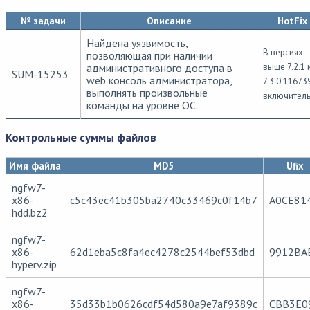
№ задачи
Описание
HotFix
Найдена уязвимость,
В версиях
позволяющая при наличии
административного доступа в
выше 7.2.1 
SUM-15253
web консоль администратора,
7.3.0.11673
выполнять произвольные
включител
команды на уровне ОС.
Контрольные суммы файлов
Имя файла
MD5
Ufix
ngfw7-
x86-
c5c43ec41b305ba2740c33469c0f14b7
A0CE81
hdd.bz2
ngfw7-
x86-
62d1eba5c8fa4ec4278c2544bef53dbd
9912BA
hyperv.zip
ngfw7-
x86-
35d33b1b0626cdf54d580a9e7af9389c
CBB3E0