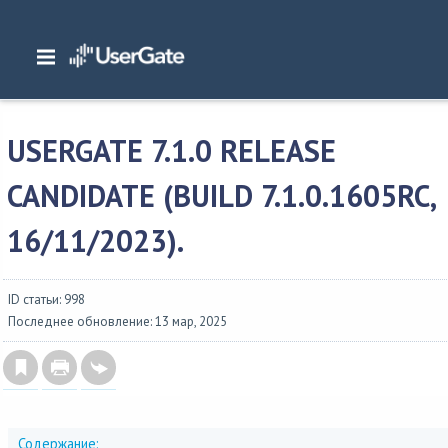
Главная
/
Описание версий
/
UserGate SUMMA
/
Изменения в NGFW 7
/
UserG
7.1.0 Release Candidate (build 7.1.0.1605RC, 16/11/2023).
USERGATE 7.1.0 RELEASE
CANDIDATE (BUILD 7.1.0.1605RC,
16/11/2023).
ID статьи: 998
Последнее обновление: 13 мар, 2025
Содержание: