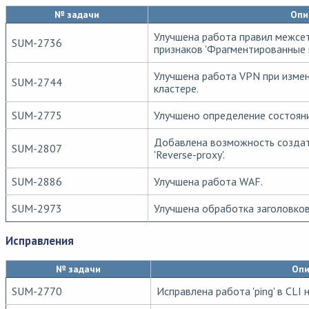
№ задачи
Опи
Улучшена работа правил межсет
SUM-2736
признаков 'Фрагментированные п
Улучшена работа VPN при измен
SUM-2744
кластере.
SUM-2775
Улучшено определение состояни
Добавлена возможность создат
SUM-2807
'Reverse-proxy'.
SUM-2886
Улучшена работа WAF.
SUM-2973
Улучшена обработка заголовко
Исправления
№ задачи
Опи
SUM-2770
Исправлена работа 'ping' в CLI 