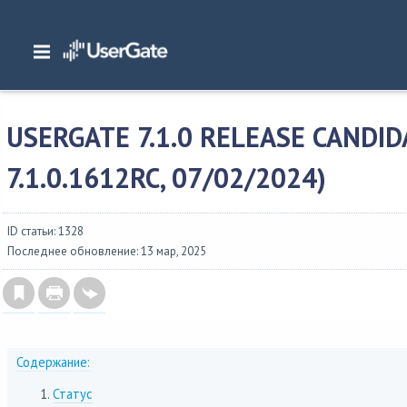
Главная
/
Описание версий
/
UserGate SUMMA
/
Изменения в NGFW 7
/
UserGa
7.1.0.1612RC, 07/02/2024)
USERGATE 7.1.0 RELEASE CANDID
7.1.0.1612RC, 07/02/2024)
ID статьи: 1328
Последнее обновление: 13 мар, 2025
Содержание:
Статус