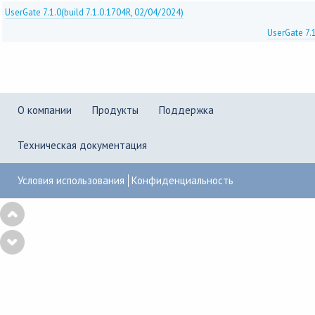
UserGate 7.1.0(build 7.1.0.1704R, 02/04/2024)
UserGate 7.1
О компании
Продукты
Поддержка
Техническая документация
Условия использования
Конфиденциальность
Copyright © 2001–2026
UserGate
,
Powered by KBPublisher