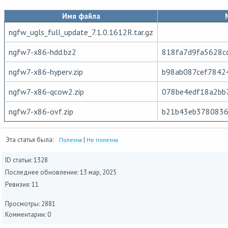
Имя файла
ngfw_ugls_full_update_7.1.0.1612R.tar.gz
ngfw7-x86-hdd.bz2
818fa7d9fa5628c
ngfw7-x86-hyperv.zip
b98ab087cef7842
ngfw7-x86-qcow2.zip
078be4edf18a2bb
ngfw7-x86-ovf.zip
b21b43eb3780836
Эта статья была:
|
Полезна
Не полезна
ID статьи: 1328
Последнее обновление:
13 мар, 2025
Ревизия: 11
Просмотры: 2881
Комментарии: 0