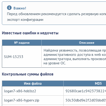
Важно!
Перед обновлением рекомендуется сделать резервную коп
экспорт конфигурации
Известные ошибки и недочеты
№ задачи
Описание
Найдена уязвимость, позволяющая пр
административного доступа в web ко
SUM-15253
администратора, выполнять произво
на уровне ОС.
Контрольные суммы файлов
Имя файла
MD5
logan7-x86-hdd.bz2
92680cae1c942373822
logan7-x86-hyperv.zip
50c30dbd9e2f2d05bbd0