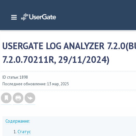
Главная
/
Описание версий
/
UserGate SUMMA
/
Изменения в UserGate Log An
7.2.0(build 7.2.0.70211R, 29/11/2024)
USERGATE LOG ANALYZER 7.2.0(B
7.2.0.70211R, 29/11/2024)
ID статьи: 1898
Последнее обновление: 13 мар, 2025
Содержание:
Статус