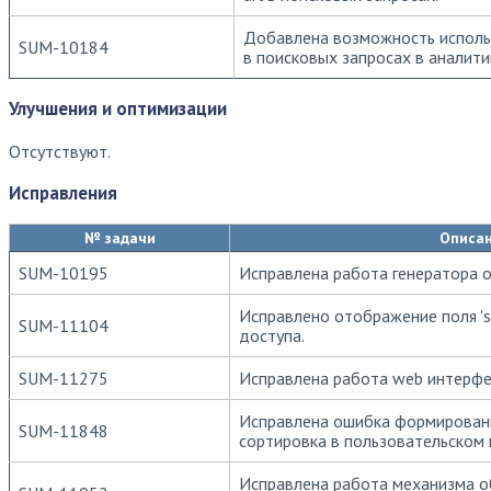
Добавлена возможность использ
SUM-10184
в поисковых запросах в аналитик
Улучшения и оптимизации
Отсутствуют.
Исправления
№ задачи
Описа
SUM-10195
Исправлена работа генератора о
Исправлено отображение поля 'so
SUM-11104
доступа.
SUM-11275
Исправлена работа web интерфей
Исправлена ошибка формирования
SUM-11848
сортировка в пользовательском
Исправлена работа механизма 