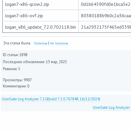
logan7-x86-qcow2.zip
0d1b64590fd0e1bca5e2
logan7-x86-ovf.zip
80380188b9b0c2a36ca
logan_x86_update_7.2.0.70211R.bin
21a2932175f465ed339
Эта статья была:
|
Полезна
Не полезна
ID статьи: 1898
Последнее обновление:
13 мар, 2025
Ревизия: 5
Просмотры: 9907
Комментарии: 0
UserGate Log Analyzer 7.2.0(build 7.2.0.76784R, 16/12/2024)
UserGate Log Analyzer 