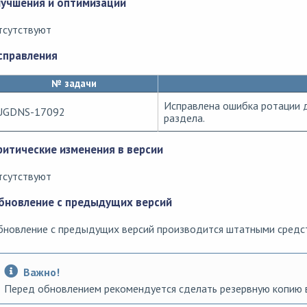
лучшения и оптимизации
тсутствуют
справления
№ задачи
Исправлена ошибка ротации 
UGDNS-17092
раздела.
ритические изменения в версии
тсутствуют
бновление с предыдущих версий
бновление с предыдущих версий производится штатными средс
Важно!
Перед обновлением рекомендуется сделать резервную копию 