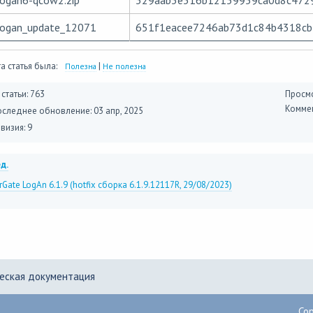
logan6-qcow2.zip
329aab3e316b12159959ca0d8c472
logan_update_12071
651f1eacee7246ab73d1c84b4318cb
а статья была:
|
Полезна
Не полезна
 статьи: 763
Просмо
Коммен
оследнее обновление:
03 апр, 2025
визия: 9
д.
rGate LogAn 6.1.9 (hotfix сборка 6.1.9.12117R, 29/08/2023)
еская документация
Co