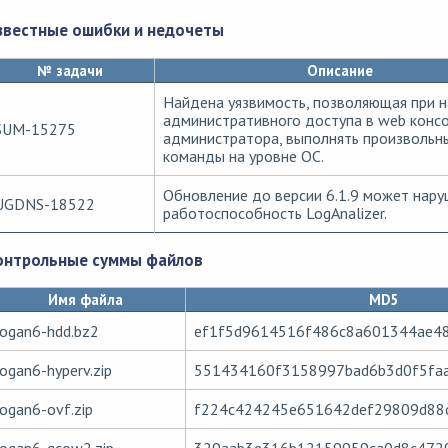
звестные ошибки и недочеты
№ задачи
Описание
Найдена уязвимость, позволяющая при 
административного доступа в web конс
SUM-15275
администратора, выполнять произвольн
команды на уровне ОС.
Обновление до версии 6.1.9 может нару
UGDNS-18522
работоспособность LogAnalizer.
онтрольные суммы файлов
Имя файла
MD5
logan6-hdd.bz2
ef1f5d9614516f486c8a601344ae4
logan6-hyperv.zip
551434160f3158997bad6b3d0f5fa
logan6-ovf.zip
f224c424245e651642def29809d88