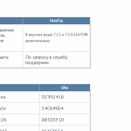
HotFix
наличии
оль
В версиях выше 7.2.1 и 7.3.0.116739R
ые
включительно
шить
По запросу в службу
поддержки
Ufix
8ea
DC99241B
a2e
54C849D4
c26
B85D5F10