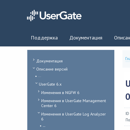
Поддержка
Документация
Описан
Гл
Документация
Описание версий
...
U
UserGate 6.x
Изменения в NGFW 6
0
Изменения в UserGate Management
Center 6
Изменения в UserGate Log Analyzer
ID
6
По
...