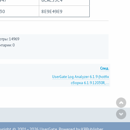
947
6CAC35C4
30
8E9E49E9
тры: 14969
тарии: 0
След.
UserGate Log Analyzer 6.1.9 (hotfix
сборка 6.1.9.12030R,...
pyright © 2001–2026
UserGate
,
Powered by KBPublisher