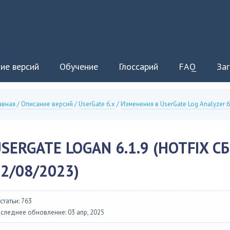
ие версий
Обучение
Глоссарий
FAQ
Заг
авная
/
Описание версий
/
UserGate 6.x
/
Изменения в UserGate Log Analyzer 6
SERGATE LOGAN 6.1.9 (HOTFIX СБ
2/08/2023)
 статьи: 763
следнее обновление: 03 апр, 2025