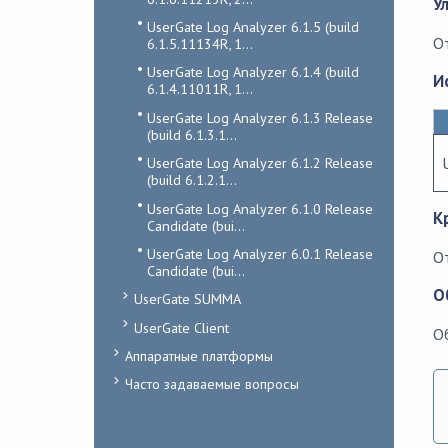
У
UserGate Log Analyzer 6.1.5 (build
О
6.1.5.11134R, 1...
UserGate Log Analyzer 6.1.4 (build
И
6.1.4.11011R, 1...
UserGate Log Analyzer 6.1.3 Release
(build 6.1.3.1...
UserGate Log Analyzer 6.1.2 Release
(build 6.1.2.1...
UserGate Log Analyzer 6.1.0 Release
К
Candidate (bui...
UserGate Log Analyzer 6.0.1 Release
О
Candidate (bui...
О
UserGate SUMMA
UserGate Client
О
Аппаратные платформы
Часто задаваемые вопросы