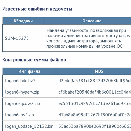
Известные ошибки и недочеты
№ задачи
Описание
Найдена уязвимость, позволяющая при
наличии административного доступа в w
SUM-15275
консоль администратора, выполнять
произвольные команды на уровне ОС.
Контрольные суммы файлов
Имя файла
MD5
logan6-hdd.bz2
d2edd9a3381cf8842d22068bdf96d
logan6-hyperv.zip
cf6babef20548daf4b6c0011cc04a
logan6-qcow2.zip
ec531301c9892cbc713e261ad923
logan6-ovf.zip
47ab8a8a98df1267bf80f6a0af0c2
logan_update_12132.bin
55ad53ba7890be0698f18900c666