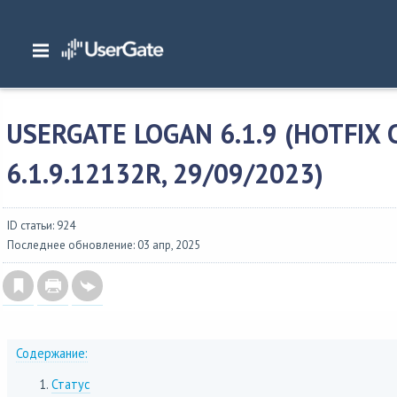
Главная
/
Описание версий
/
UserGate 6.x
/
Изменения в UserGate Log Analyze
6.1.9 (hotfix сборка 6.1.9.12132R, 29/09/2023)
USERGATE LOGAN 6.1.9 (HOTFIX
6.1.9.12132R, 29/09/2023)
ID статьи: 924
Последнее обновление: 03 апр, 2025
Содержание:
Статус