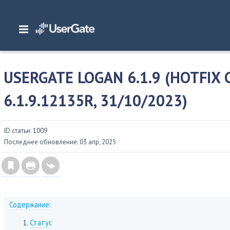
Главная
/
Описание версий
/
UserGate 6.x
/
Изменения в UserGate Log Analyze
6.1.9 (hotfix сборка 6.1.9.12135R, 31/10/2023)
USERGATE LOGAN 6.1.9 (HOTFIX
6.1.9.12135R, 31/10/2023)
ID статьи: 1009
Последнее обновление: 03 апр, 2025
Содержание:
Статус