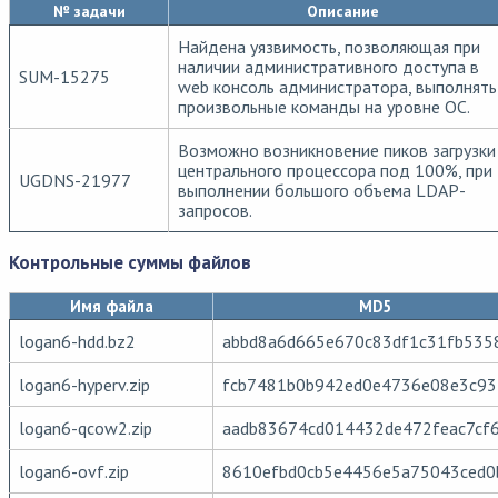
№ задачи
Описание
Найдена уязвимость, позволяющая при
наличии административного доступа в
SUM-15275
web консоль администратора, выполнять
произвольные команды на уровне ОС.
Возможно возникновение пиков загрузки
центрального процессора под 100%, при
UGDNS-21977
выполнении большого объема LDAP-
запросов.
Контрольные суммы файлов
Имя файла
MD5
logan6-hdd.bz2
abbd8a6d665e670c83df1c31fb535
logan6-hyperv.zip
fcb7481b0b942ed0e4736e08e3c93
logan6-qcow2.zip
aadb83674cd014432de472feac7cf
logan6-ovf.zip
8610efbd0cb5e4456e5a75043ced0