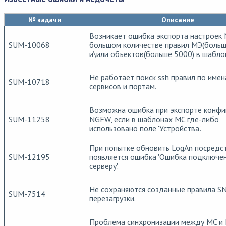
№ задачи
Описание
Возникает ошибка экспорта настроек 
SUM-10068
большом количестве правил МЭ(больш
и\или объектов(больше 5000) в шабло
Не работает поиск ssh правил по име
SUM-10718
сервисов и портам.
Возможна ошибка при экспорте конфи
SUM-11258
NGFW, если в шаблонах MC где-либо
использовано поле 'Устройства'.
При попытке обновить LogAn посредс
SUM-12195
появляется ошибка 'Ошибка подключен
серверу'.
Не сохраняются созданные правила S
SUM-7514
перезагрузки.
Проблема синхронизации между MC и 