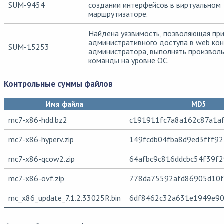
SUM-9454
создании интерфейсов в виртуальном
маршрутизаторе.
Найдена уязвимость, позволяющая при
административного доступа в web ко
SUM-15253
администратора, выполнять произвол
команды на уровне ОС.
Контрольные суммы файлов
Имя файла
MD5
mc7-x86-hdd.bz2
c191911fc7a8a162c87a1a
mc7-x86-hyperv.zip
149fcdb04fba8d9ed3fff9
mc7-x86-qcow2.zip
64afbc9c816ddcbc54f39f
mc7-x86-ovf.zip
778da75592afd86905d10
mc_x86_update_7.1.2.33025R.bin
6df8462c32a631e1949e9