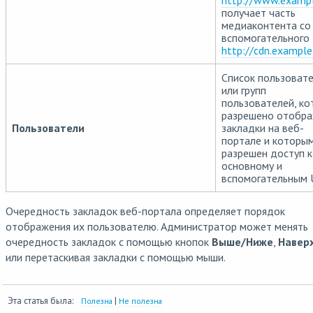
http://www.examp
получает часть
медиаконтента со
вспомогательного
http://cdn.exampl
Список пользовате
или групп
пользователей, к
разрешено отобр
Пользователи
закладки на веб-
портале и которы
разрешен доступ к
основному и
вспомогательным 
Очередность закладок веб-портала определяет порядок
отображения их пользователю. Администратор может менять
очередность закладок с помощью кнопок
Выше/Ниже
,
Навер
или перетаскивая закладки с помощью мыши.
Эта статья была:
|
Полезна
Не полезна