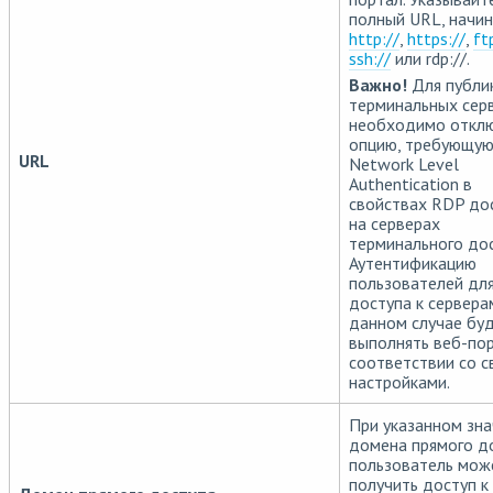
полный URL, начин
http://
,
https://
,
ft
ssh://
или rdp://.
Важно!
Для публи
терминальных сер
необходимо откл
опцию, требующу
URL
Network Level
Authentication в
свойствах RDP до
на серверах
терминального дос
Аутентификацию
пользователей дл
доступа к сервера
данном случае бу
выполнять веб-пор
соответствии со 
настройками.
При указанном зн
домена прямого д
пользователь мож
получить доступ к