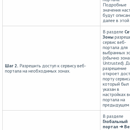
Подробные
значения нас
будут описа
далее в этой 
В разделе
Се
Зоны
разреш
сервис веб-
портала для
выбранных з
(обычно зона
Untrusted). 
Шаг 2.
Разрешить доступ к сервису веб-
разрешение
портала на необходимых зонах.
откроет дост
порту сервиса
который был
указан в
настройках в
портала на
предыдущем 
В разделе
Глобальный
портал ➜ Ве