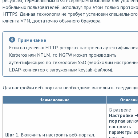
ресурсам, терминальным и ssh-серверам компании для удален
мобильных пользователей, используя при этом только проток
HTTPS. Данная технология не требует установки специального
клиента VPN, достаточно обычного браузера.
Примечание
Если на целевых HTTP-ресурсах настроена аутентификация
Kerberos или NTLM, то NGFW может производить
аутентификацию по технологии SSO (необходим настроенн
LDAP-коннектор с загруженным keytab-файлом).
Для настройки веб-портала необходимо выполнить следующие
Наименование
Описани
В разделе
Настройки ➜
портал
включ
настроить
параметры в
Шаг 1.
Включить и настроить веб-портал.
портала.