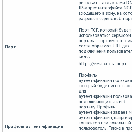
резолвиться службами DN
IP-адрес интерфейса NG
входящего в зону, на кот
разрешен сервис веб-порт
Порт TCP, который будет
использоваться сервисом
портала. Порт вместе с 
хоста образуют URL для
Порт
подключения пользовател
виде:
https://имя_хоста:порт.
Профиль
аутентификации пользова
который будет использов
для
аутентификации пользова
подключающихся к веб-
порталу. Профиль
аутентификации задает 
аутентификации, наприме
коннектор или локальный
Профиль аутентификации
пользователь. Также в п