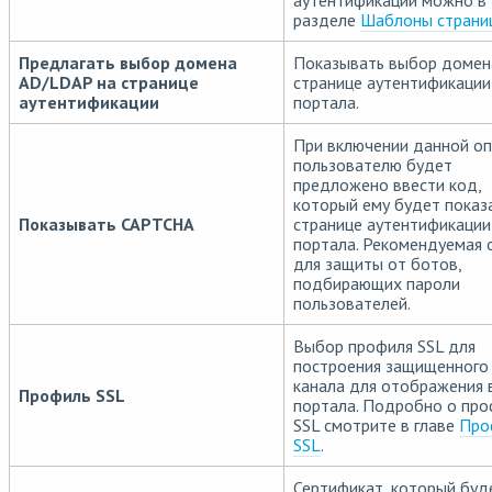
аутентификации можно в
разделе
Шаблоны страни
Предлагать выбор домена
Показывать выбор домен
AD/LDAP на странице
странице аутентификации
аутентификации
портала.
При включении данной о
пользователю будет
предложено ввести код,
который ему будет показ
Показывать CAPTCHA
странице аутентификации
портала. Рекомендуемая 
для защиты от ботов,
подбирающих пароли
пользователей.
Выбор профиля SSL для
построения защищенного
канала для отображения 
Профиль SSL
портала. Подробно о про
SSL смотрите в главе
Про
SSL
.
Сертификат, который буд