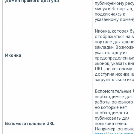
Домен прямого доступа
публикуемому ресу
минуя веб-портал,
подключаясь к
указанному домену
Иконка, которая б
отображаться на в
портале для данн
закладки. Возмож
указать одну из
Иконка
предопределенны
иконок, указать в
URL, по которому
доступна иконка и
загрузить свою ико
Вспомогательные 
необходимые для
работы основного
но которые нет
необходимости
публиковать для
Вспомогательные URL
пользователей.
Например, основн