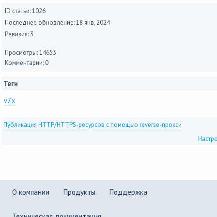
ID статьи: 1026
Последнее обновление:
18 янв, 2024
Ревизия: 3
Просмотры: 14653
Комментарии: 0
Теги
v7.x
Публикация HTTP/HTTPS-ресурсов с помощью reverse-прокси
Настр
О компании
Продукты
Поддержка
Техническая документация