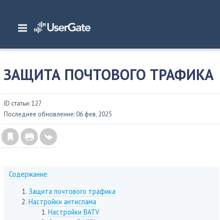
Главная
/
Документация
/
NGFW
/
NGFW 6.1.x Руководство администратора
/
Политики безопасности
/
Защита почтового трафика
ЗАЩИТА ПОЧТОВОГО ТРАФИКА
ID статьи: 127
Последнее обновление: 06 фев, 2025
Содержание:
Защита почтового трафика
Настройки антиспама
Настройки BATV