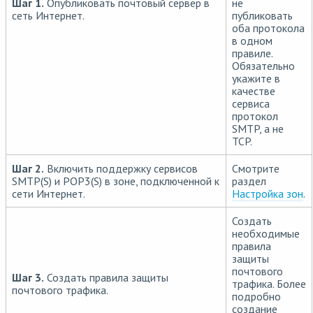
Шаг 1.
Опубликовать почтовый сервер в
не
сеть Интернет.
публиковать
оба протокола
в одном
правиле.
Обязательно
укажите в
качестве
сервиса
протокол
SMTP, а не
TCP.
Шаг 2.
Включить поддержку сервисов
Смотрите
SMTP(S) и POP3(S) в зоне, подключенной к
раздел
сети Интернет.
Настройка зон
.
Создать
необходимые
правила
защиты
почтового
Шаг 3.
Создать правила защиты
трафика. Более
почтового трафика.
подробно
создание