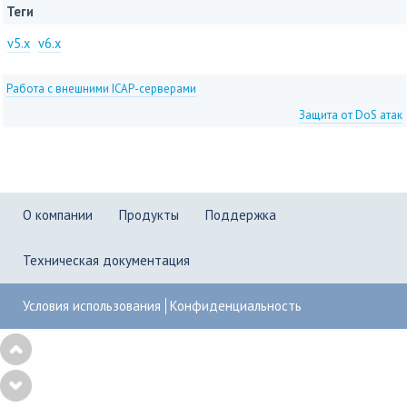
Теги
v5.x
v6.x
Работа с внешними ICAP-серверами
Защита от DoS атак
О компании
Продукты
Поддержка
Техническая документация
Условия использования
Конфиденциальность
Copyright © 2001–2026
UserGate
,
Powered by KBPublisher