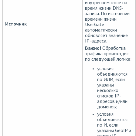
внутреннем кэше на
время жизни DNS-
записи. По истечении
времени жизни
Источник
UserGate
автоматически
обновляет значение
IP-адреса.
Важно!
Обработка
трафика происходит
по следующей логике:
условия
объединяются
по ИЛИ, если
указаны
несколько
списков IP-
адресов и/или
доменов;
условия
объединяются
по И, если
указаны GeoIP и
списки IP-