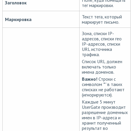
Поле, куда помещать
Заголовок
тег маркировки.
Текст тега, который
Маркировка
маркирует письмо.
Зона, списки IP-
адресов, списки гео
IP-адресов, списки
URL источника
трафика.
Список URL должен
включать только
имена доменов.
Важно!
Строки с
символом '*' в таких
списках не работают
(игнорируются).
Каждые 5 минут
UserGate производит
разрешение доменных
имен в IP-адреса и
хранит полученный
результат во