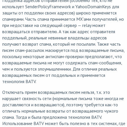
Подделка адресов отправителей (особенно тех, кто не
использует SenderPolicyFramework и YahooDomainKeys для
защиты от подделки своих адресов) широко применяется
спамерами. Часть спама принимается MX'ами получателей, но
при недоставке на следующий сервер — relay может
возвращаться отправителю. А так как адрес отправителя
поддельный, реальные невинные владельцы адресов
получают возврат спама, который не посылали. Также часть
писем спам-рассылок маскируется под возвращаемые письма,
поскольку некоторые антиспам-проверки предполагают, что
возвращаемые письма не могут содержать спам-сообщения,
чем и пользуются злоумышленники. Для отличия реальных
возвращаемых писем от поддельных и применяется
технология BATV.
Отключать прием возвращаемых писем нельзя, т.к. это
нарушает связность сети (нормальные письма тоже иногда не
доставляются и возвращаются), поэтому требуется как-то
отличать нормальные возвраты от возвращаемого чужого
спама. Тогда и была предложена технология BATV.
Использование BATV может быть полезно в тех системах, где