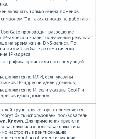
ика.
ен включать только имена доменов.
 символом '*' в таких списках не работают
 UserGate производит разрешение
 IP-адреса и хранит полученный результат
эше на время жизни DNS-записи. По
ни жизни UserGate автоматически
ние IP-адреса.
ка трафика происходит по следующей
ъединяются по ИЛИ, если указаны
списков IP-адресов и/или доменов;
ъединяются по И, если указаны GeoIP и
адресов и/или доменов.
телей, групп, для которых применяется
 Могут быть использованы пользователи
own, Known
. Для применения правил к
зователям или к пользователям типа
мо настроить идентификацию
Более подробно об идентификации