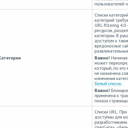
пользователей ч
Списки категорий
категорий требу
URL filtering 4.
ресурсов, разде
категории. В ру
доступом к таки
вредоносные сай
развлекательные
Категории
Важно!
Начиная 
может переопред
который, по его 
не назначена со
изменения катег
белый список
.
Важно!
Блокиров
применена к тра
показа страницы
Списки URL. При
доступны для ис
разработчиками 
UserGate», «Бел