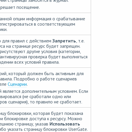
нии страницы заносится в журнал.
зрешает посещение.
анной опции информация о срабатывание
егистрироваться в соответствующем
ики.
 для правил с действием
Запретить
, т.е.
са на странице ресурс будет запрещен.
рисутствуют другие условия (категории,
то антивирусная проверка будет выполняться
адении всех условий правила.
рий, который должен быть активным для
авила. Подробно о работе сценариев
деле
Сценарии
.
 является дополнительным условием. Если
ивировался (не сработали одно или
ров сценария), то правило не сработает.
ицу блокировки, которая будет показана
и блокировке доступа к ресурсу. Можно
ешнюю страницу, указав
Использовать
либо указать страницу блокировки UserGate.