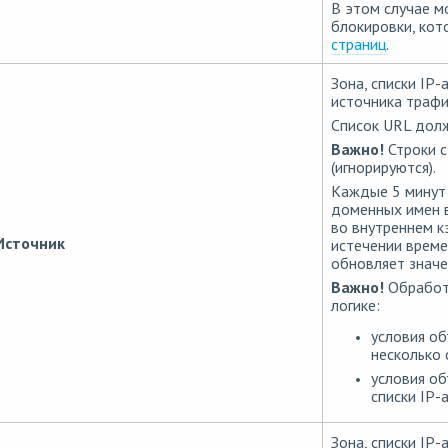
В этом случае 
блокировки, кот
страниц
.
Зона, списки IP-
источника трафи
Список URL долж
Важно!
Строки с
(игнорируются).
Каждые 5 минут
доменных имен в
во внутреннем к
Источник
истечении време
обновляет значе
Важно!
Обработ
логике:
условия об
несколько 
условия об
списки IP-
Зона, списки IP-