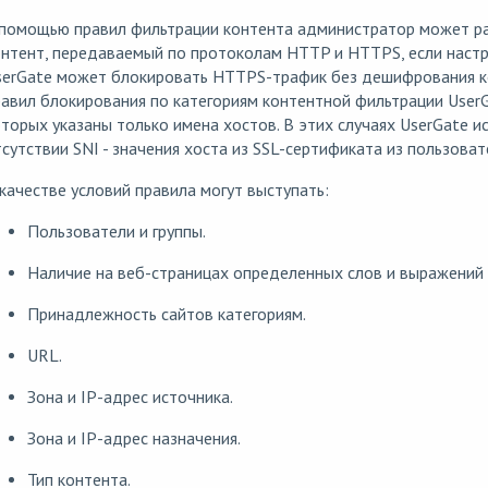
 помощью правил фильтрации контента администратор может ра
нтент, передаваемый по протоколам HTTP и HTTPS, если настр
erGate может блокировать HTTPS-трафик без дешифрования ко
авил блокирования по категориям контентной фильтрации UserGat
торых указаны только имена хостов. В этих случаях UserGate исп
сутствии SNI - значения хоста из SSL-сертификата из пользова
качестве условий правила могут выступать:
Пользователи и группы.
Наличие на веб-страницах определенных слов и выражений 
Принадлежность сайтов категориям.
URL.
Зона и IP-адрес источника.
Зона и IP-адрес назначения.
Тип контента.