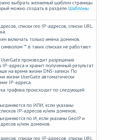
можно выбрать желаемый шаблон страницы
орый можно создать в разделе
Шаблоны
адресов, списки гео IP-адресов, списки URL
ка.
ен включать только имена доменов.
 символом '*' в таких списках не работают
 UserGate производит разрешение
 IP-адреса и хранит полученный результат
эше на время жизни DNS-записи. По
ни жизни UserGate автоматически
ние IP-адреса.
ка трафика происходит по следующей
ъединяются по ИЛИ, если указаны
списков IP-адресов и/или доменов;
ъединяются по И, если указаны GeoIP и
адресов и/или доменов.
адресов, списки гео IP-адресов, списки URL