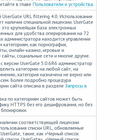
итайте в главе
Пользователи и устройства
.
 UserGate URL filtering 4.0. Использование
ет наличия специальной лицензии. UserGate
0 - это крупнейшая база электронных
ленных для удобства оперирования на 72
ках администратора находится управление
м категориям, как порнография,
ты, онлайн-казино, игровые и
 сайты, социальные сети и многие другие.
с версии UserGate 5.0.6R6 администратор
елить категорию на любой сайт, на
мнению, категория назначена не верно или
всем. Более подробно процедура
ории сайта описана в разделе
Запросы в
ка по категориям сайтов может быть
фику HTTPS без его дешифрования, но без
 блокировки.
 наличии соответствующей лицензии
пользования списки URL, обновляемые
UserGate, такие, как «Черный список
ый список UserGate», «Черный список