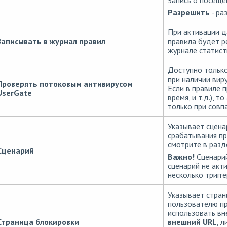
Запись о посеще
Разрешить
- ра
При активации д
Записывать в журнал правил
правила будет р
журнале статист
Доступно только
при наличии виру
Проверять потоковым антивирусом
Если в правиле п
UserGate
время, и т.д.), 
только при совп
Указывает сцена
срабатывания пр
смотрите в раз
Сценарий
Важно!
Сценарий
сценарий не акт
несколько тригге
Указывает стран
пользователю пр
использовать вн
Страница блокировки
внешний URL
, 