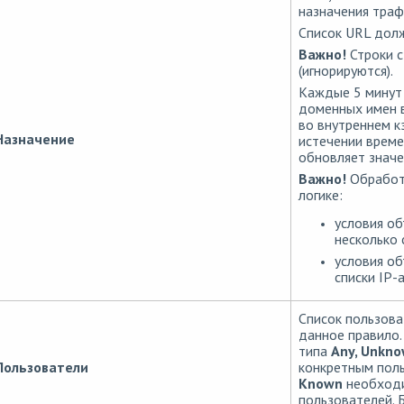
назначения траф
Список URL долж
Важно!
Строки с
(игнорируются).
Каждые 5 минут
доменных имен в
во внутреннем к
Назначение
истечении време
обновляет значе
Важно!
Обработ
логике:
условия об
несколько 
условия об
списки IP-
Список пользова
данное правило.
типа
Any, Unkn
Пользователи
конкретным поль
Known
необходи
пользователей. 