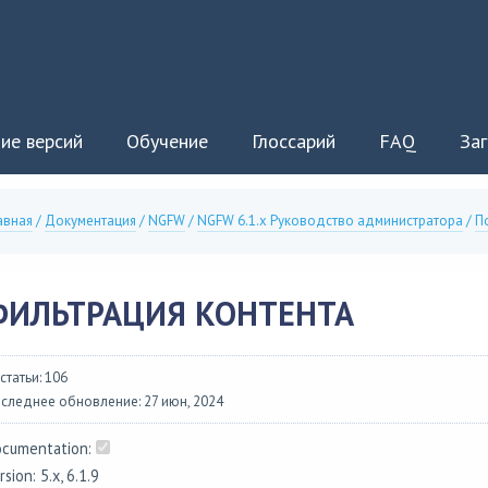
ие версий
Обучение
Глоссарий
FAQ
Заг
авная
/
Документация
/
NGFW
/
NGFW 6.1.x Руководство администратора
/
П
ФИЛЬТРАЦИЯ КОНТЕНТА
 статьи: 106
следнее обновление: 27 июн, 2024
cumentation:
rsion: 5.x, 6.1.9