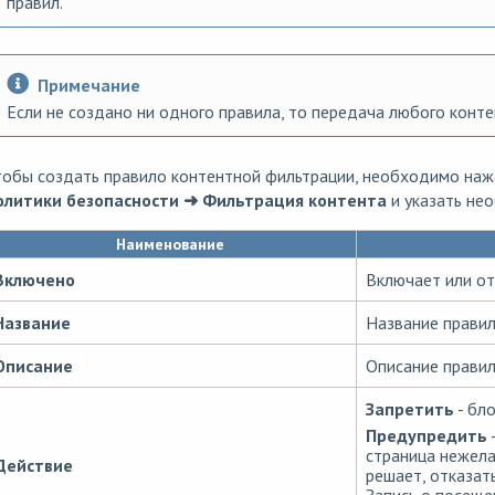
правил.
Примечание
Если не создано ни одного правила, то передача любого конте
тобы создать правило контентной фильтрации, необходимо наж
олитики безопасности ➜ Фильтрация контента
и указать не
Наименование
Включено
Включает или от
Название
Название правил
Описание
Описание правил
Запретить
- бло
Предупредить
страница нежела
Действие
решает, отказат