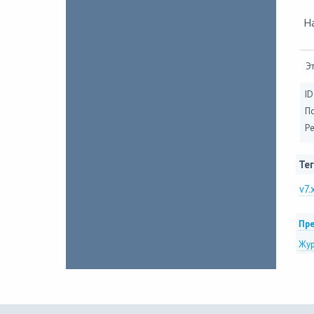
Н
Эт
ID
П
Ре
Тег
v7.
Пре
Жур