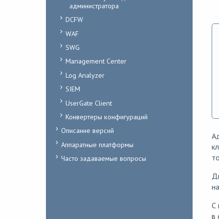
администратора
DCFW
WAF
SWG
Management Center
Log Analyzer
SIEM
UserGate Client
Конвертеры конфигураций
Описание версий
Ад
Аппаратные платформы
кл
то
Часто задаваемые вопросы
Дл
на
С
в 