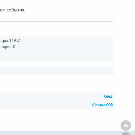
ем события.
тры: 13932
тарии: 0
След.
Журнал СОВ