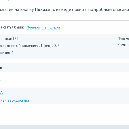
ажатие на кнопку
Показать
выведет окно с подробным описани
а статья была:
|
Полезна
Не полезна
 статьи: 172
Просмо
Коммен
оследнее обновление:
21 фев, 2025
визия: 4
и
x
д.
нал веб-доступа