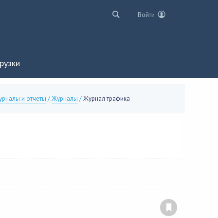
Войти
рузки
рналы и отчеты
/
Журналы
/
Журнал трафика