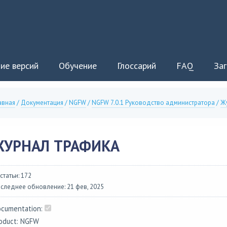
ие версий
Обучение
Глоссарий
FAQ
Заг
авная
/
Документация
/
NGFW
/
NGFW 7.0.1 Руководство администратора
/
Жу
ЖУРНАЛ ТРАФИКА
 статьи: 172
следнее обновление: 21 фев, 2025
cumentation:
oduct: NGFW