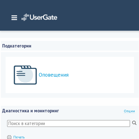
Главная
/
Документация
/
Management Center
/
Management Center 7.x Руководство администратора
/
Диагностика и
мониторинг
Подкатегории
Оповещения
Диагностика и мониторинг
Опции
Печать