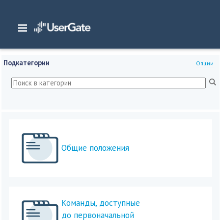
Главная
/
Документация
/
NGFW
/
NGFW 7.x Руководство администратора
/
Интерфейс командной строки
Подкатегории
Опции
Общие положения
Команды, доступные
до первоначальной