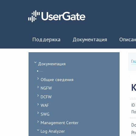
Поддержка
Документация
Описан
Гл
Документация
...
Общие сведения
NGFW
DCFW
WAF
ID
По
SWG
Management Center
Do
Log Analyzer
Pr