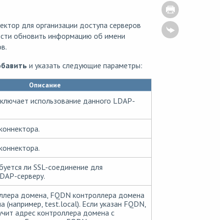
ктор для организации доступа серверов
ости обновить информацию об имени
в.
бавить
и указать следующие параметры:
Описание
тключает использование данного LDAP-
коннектора.
коннектора.
буется ли SSL-соединение для
DAP-серверу.
оллера домена, FQDN контроллера домена
(например, test.local). Если указан FQDN,
учит адрес контроллера домена с