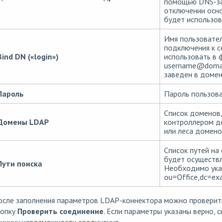
помощью DNS-зап
отключении осно
будет использов
Имя пользовател
подключения к с
Bind DN («login»)
использовать в
username
@
doma
заведен в домен
Пароль
Пароль пользова
Список доменов
Домены LDAP
контроллером до
или леса доменов
Список путей на
будет осуществл
Пути поиска
Необходимо указ
ou=Office,dc=ex
сле заполнения параметров LDAP-коннектора можно проверить
нопку
Проверить соединение
. Если параметры указаны верно, 