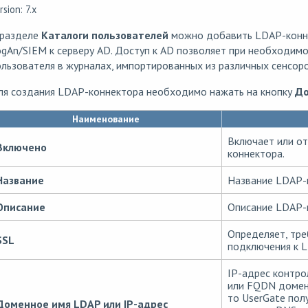
rsion: 7.x
 разделе
Каталоги пользователей
можно добавить LDAP-конне
gAn/SIEM к серверу AD. Доступ к AD позволяет при необходим
льзователя в журналах, импортированных из различных сенсоро
ля создания LDAP-коннектора необходимо нажать на кнопку
До
Наименование
Включает или о
Включено
коннектора.
Название
Название LDAP-
Описание
Описание LDAP-
Определяет, тре
SSL
подключения к L
IP-адрес контр
или FQDN домена 
то UserGate пол
Доменное имя LDAP или IP-адрес