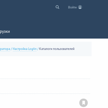
Войти
рузки
тратора
/
Настройка LogAn
/
Каталоги пользователей