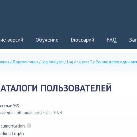
ие версий
Обучение
Глоссарий
FAQ
Заг
авная
/
Документация
/
Log Analyzer
/
Log Analyzer 7.x Руководство админис
КАТАЛОГИ ПОЛЬЗОВАТЕЛЕЙ
 статьи: 963
следнее обновление: 24 янв, 2024
cumentation:
oduct: LogAn