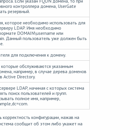
роса. Если указан FQDN домена, то при
вного контроллера домена, UserGate
ать резервный.
я, которое необходимо использовать для
ерверу LDAP. Имя необходимо
 формате DOMAIN\username или
in. Данный пользователь уже должен быть
е.
теля для подключения к домену.
, которые обслуживаются указанным
мена, например, в случае дерева доменов
 Active Directory.
 сервере LDAP, начиная с которых система
ять поиск пользователей и групп.
ывать полное имя, например,
ample,dc=com.
 корректность конфигурации, нажав на
система сообщит об этом либо укажет на