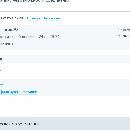
ричину невозможности соединения.
а статья была:
|
Полезна
Не полезна
 статьи: 963
Просмо
Коммен
оследнее обновление:
24 янв, 2024
визия: 5
и
x
д.
фили аутентификации
еская документация