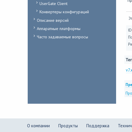
п
UserGate Client
Конвертеры конфигураций
Эт
Описание версий
Аппаратные платформы
ID
Часто задаваемые вопросы
П
Ре
Тег
v7.
Пре
Про
О компании
Продукты
Поддержка
Технич