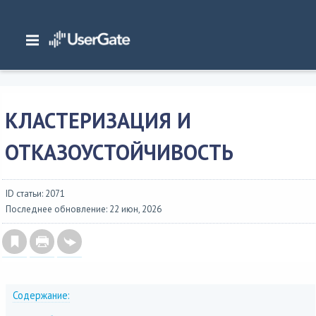
Главная
/
Документация
/
Log Analyzer
/
Log Analyzer 7.x Руководство администратора
/
Настройка LogAn
/
Кластеризация и отказоустойчивость
КЛАСТЕРИЗАЦИЯ И
ОТКАЗОУСТОЙЧИВОСТЬ
ID статьи: 2071
Последнее обновление: 22 июн, 2026
Содержание: