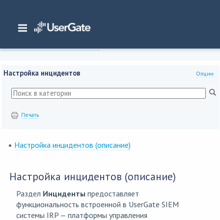
Главная
/
Документация
/
SIEM
/
UserGate SIEM 7.2.x Руководство администратора
/
Интерфейс командной строки (CLI)
/
Настройка инцидентов
Настройка инцидентов
Опции
Печать
Настройка инцидентов (описание)
Настройка инцидентов (описание)
Раздел
Инциденты
предоставляет
функциональность встроенной в UserGate SIEM
системы IRP — платформы управления